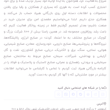
شروع به فعالیت کرد، هم‌اکنون به ایده اولیه خود بسیار نزدیک شده و برای خود
عاری از مواد افزودنی حاوی سرب
اعتباری کسب کرده است به طوری که بسیاری از همکاران و رقبا برای یافتن
محصولات و اطلاعات دسته اول روی بازرگانی هیراد حساب باز می‌کنند و
همکاری جدی داریم. ابتدا می‌خواستیم مقصدی امن برای مدیران خرید در
صنعت باشیم؛ بعدتر تصمیم گرفتیم فقط در زمینه روانکار فعالیت کنیم که
باعث رشد روزافزون مجموعه شد. در همین راستا بیش از 800 شرکت بزرگ و
کوچک در صنایع مختلف به ما اعتماد کردند؛ در صنایع انرژی، پالایشگاه‌ها،
نیروگاه‌ها و پتروشیمی‌ها، صنایع دارویی، خودروسازی، معادن، صنایع شیمیایی،
هوایی، نساجی، سنگ، برق و الکتریک، دریایی، صنایع کشاورزی، نفت و گاز،
آرایشی و بهداشتی، شیرآلات، سیمان، صنایع مربوط به ساختمان، صنایع
سرمایشی و برودتی، راهسازی و عمرانی، صنایع لاستیک و پلاستیک و فولاد را در
کارنامه بازرگانی هیراد ثبت کردیم. با تماس با کارشناس ما می‌توانید اطلاعات
بیشتر در مورد مشتریانی که با آنها کار کردیم، به دست آورید.
ما را در شبکه های اجتماعی دنبال کنید
آدرس
کیلومتر 6 بزرگراه فتح جنوب، جنب دفتر خدمات الکترونیک شهر، پلاک 588 و 600