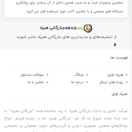
مناسبی برخوردار است و به سبب همین دلایل از آن بیشتر برای روانکاری
دستگاه های صنعتی و یا ماشین آلات مورد استفاده قرار می گیرد.
روانکار مخصوص دنده های صنعتی با خاصیت کاهش اثر فشار ( EP ) برای
بازرگانی هیراد
مصرف در جعبه دنده دستگاه های صنایع مختلف تولید می شود.
از تخفیف‌های و جدیدترین های بازرگانی هیراد باخبر شوید:
این محصول با ویژگی خاصی چون محافظت در برابر پدیده Micropitting و
#
قابلیت تحمل بار عالی برای روانکاری دنده های تحت بار سنگین شامل دنده
های مارپیچ، هیپوئید و یاتاقان ها پیشنهاد می شود.
فهرست ها
قابلیت تحمل بار عالی
هیراد اویل
وبلاگ
سوالات متداول
رویه های ارسال
درباره ما
تماس با ما
محافظت بسیار خوب در برابر Micropitting
پایداری حرارتی عالی در برابر زنگ زدگی و خوردگی
هیراد اویل
خواص ضد سایش عالی
خواص ضد کف عالی
شرکت تامین و تدارک بازرگانی هیراد یا برند شناخته شده “بازرگانی هیراد” بـا
سازگاری با آب بندها و رنگ های مصرفی در سیستم هایی که با روغن های
یک ایده ساده شروع به کار کرد. بازرگانی هیراد که در زمینه فروش انواع
روانکارهای صنعتی، موتوری، دیزلی و گریس‌های نسوز، معمولی و تخصصی
معدنی کار می کنند.