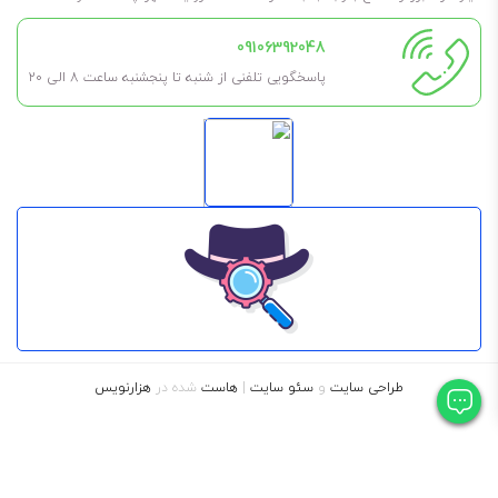
09106392048
پاسخگویی تلفنی از شنبه تا پنجشنبه ساعت 8 الی ۲۰
طراحی سایت
و
سئو سایت
|
هاست
شده در
هزارنویس