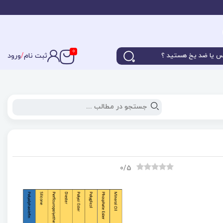
0
ثبت نام
/
ورود
0
/5