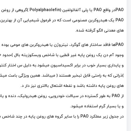
PAOدر واقع PAO یا پلی آلفائولفین (Polyalphaolefin )گروهی از روغن های پایه میباشد.
PAO یک هیدروکربن مصنوعی است که در فرمول شیمیایی آن از بهترین ساختار هیدروکربنی موجود در روغن
های معدنی الگو گرفته شده.
PAOها فاقد ساختار های گوگرد، نیتروژن یا هیدروکربن های مومی بوده و عدم وجود این ساختار ها باعث به
وجود آم دن یک روغن پایه غیر قطبی با شاخص ویسکوزیته باال )حدود 130 ،)نقطه ریزش در دمای بسیار پایین
و پایداری بسیار خوب در برابر اکسیداسیون میشود.به دلیل س اختار کنترل شده، PAO فاقد ذرات 
)ذراتی که به راحتی قابل تبخیر هستند ( میباشد. همین ویژگی باعث میش
های روغن پایه داشته باشد و نقطه اشتعال باالتری نیز دار د.
از PAO به طور گسترده در سیاالت خودرویی، روغن هیدرولیک، دنده و یاتاقان و کار در آب و هوای بسیار سرد
و یا بسیار گرم استفاده میشود.
در جدول زیر عملکرد PAO را با سایر گروه های روغن پایه در چند شاخص مقایسه میکنیم: