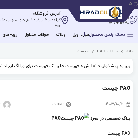
5
آدرس فروشگاه
پشتیبانی آنلاین
09106392048
600
دسته بندی محصول
هیراد اویل
وبلاگ
سوالات متداول
رویه های ار
خانه
مقالات
PAO چیست
برو به پیشخوان > نمایش > فهرست ها و یک فهرست برای وبلاگ ایجاد نم
PAO چیست
۱۴۰۳/۱۰/۱۹
مقالات
م
بلاگ تخصصی در مورد
PAO
PAO چیست