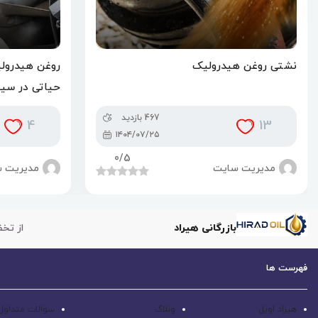
نشتی روغن هیدرولیک
روغن هیدرول
حیاتی در سیس
467 بازدید
4
13
۱۴۰۴/۰۷/۲۵
0
/5
مدیریت سایت
مدیریت 
بازرگانی هیراد
از تخف
فهرست ها
هیراد اویل
وبلاگ
سوالات متداول