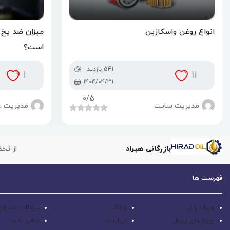
انواع روغن واسکازین
میزان ضد یخ ل
است؟
541 بازدید
1
11
۱۴۰۴/۰۴/۳۱
0
/5
مدیریت سایت
مدیریت 
بازرگانی هیراد
از تخف
فهرست ها
هیراد اویل
وبلاگ
سوالات متداول
رویه های ارسال
درباره ما
تماس با ما