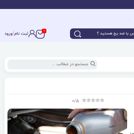
0
ثبت نام
/
ورود
0
/5
ی