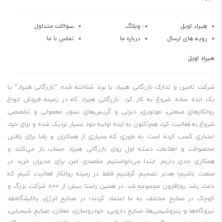
هیراد اویل
وبلاگ
سوالات متداول
رویه های ارسال
درباره ما
تماس با ما
هیراد اویل
شرکت تامین و تدارک بازرگانی هیراد یا برند شناخته شده “بازرگانی هیراد” بـا
یک ایده ساده شروع به کار کرد. بازرگانی هیراد که در زمینه فروش انواع
روانکارهای صنعتی، موتوری، دیزلی و گریس‌های نسوز، معمولی و تخصصی
شروع به فعالیت کرد، هم‌اکنون به ایده اولیه خود بسیار نزدیک شده و برای خود
اعتباری کسب کرده است به طوری که بسیاری از همکاران و رقبا برای یافتن
محصولات و اطلاعات دسته اول روی بازرگانی هیراد حساب باز می‌کنند و
همکاری جدی داریم. ابتدا می‌خواستیم مقصدی امن برای مدیران خرید در
صنعت باشیم؛ بعدتر تصمیم گرفتیم فقط در زمینه روانکار فعالیت کنیم که
باعث رشد روزافزون مجموعه شد. در همین راستا بیش از 800 شرکت بزرگ و
کوچک در صنایع مختلف به ما اعتماد کردند؛ در صنایع انرژی، پالایشگاه‌ها،
نیروگاه‌ها و پتروشیمی‌ها، صنایع دارویی، خودروسازی، معادن، صنایع شیمیایی،