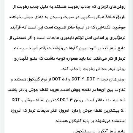
روغن‌های ترمزی که جاذب رطوبت هستند به دلیل جذب رطوبت از
طریق منافذ میکروسکوپی در صورت رسیدن به دمای جوش، خواهند
جوشید. نکته‌ایی که در اینجا حائز اهمیت است این است که فرآیند
ترمز‌گیری بر اساس اصل تراکم ناپذیری مایعات است و اگر قسمتی از
مایع ترمز تبخیر شود؛ چون گاز‌ها می‌توانند متراکم شوند سیستم
ترمز از کار می‌افتد. لذا باید همواره توجه داشت که منبع نگهداری
روغن ترمز حداقل رطوبت را جذب کند.
روغن‌های ترمز DOT ۴ ،DOT ۳ و ۵.۱ DOT از نوع گلیکول هستند و
تفاوت بین آن‌ها در نقطه جوش است. هرچه نقطه جوش بالاتر باشد،
شمــاره عدد بالاتر است. روغن DOT ۳ کمترین نقطه جوش و DOT
۵.۱ بیشترین نقطه جوش را دارد. امروزه اکثر مایعات ترمز که امروزه
استفاده می‌شوند بر پایه گلیکول هستند.
مایع ترمز آبگریز یا سیلیکونی