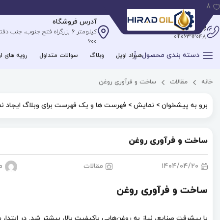
8
آدرس فروشگاه
پشتیبانی آنلاین
09106392048
600
دسته بندی محصول
هیراد اویل
وبلاگ
سوالات متداول
رویه های ار
خانه
مقالات
ساخت و فرآوری روغن
برو به پیشخوان > نمایش > فهرست ها و یک فهرست برای وبلاگ ایجاد نم
ساخت و فرآوری روغن
۱۴۰۴/۰۴/۲۰
مقالات
م
ساخت و فرآوری روغن
با پيشرفت صنايع، نياز به روغن‌هایی باكيفيت بالا، بيشتر شد. در ابتدا