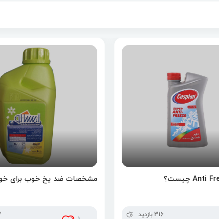
مشخصات ضد یخ خوب برای خو
316 بازدید
47