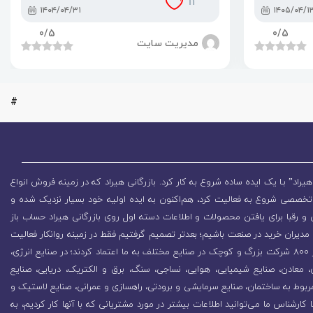
11
۱۴۰۴/۰۴/۳۱
۱۴۰۵/۰۴/۱
0
/5
0
/5
مدیریت سایت
#
یراد” بـا یک ایده ساده شروع به کار کرد. بازرگانی هیراد که در زمینه فروش انواع
تخصصی شروع به فعالیت کرد، هم‌اکنون به ایده اولیه خود بسیار نزدیک شده و
 رقبا برای یافتن محصولات و اطلاعات دسته اول روی بازرگانی هیراد حساب باز
مدیران خرید در صنعت باشیم؛ بعدتر تصمیم گرفتیم فقط در زمینه روانکار فعالیت
کنیم که باعث رشد روزافزون مجموعه شد. در همین راستا بیش از 800 شرکت بزرگ و کوچک در صنایع مختلف به ما اعتماد کردند؛ در صنایع انرژی،
زی، معادن، صنایع شیمیایی، هوایی، نساجی، سنگ، برق و الکتریک، دریایی، صنایع
ربوط به ساختمان، صنایع سرمایشی و برودتی، راهسازی و عمرانی، صنایع لاستیک و
ا کارشناس ما می‌توانید اطلاعات بیشتر در مورد مشتریانی که با آنها کار کردیم، به