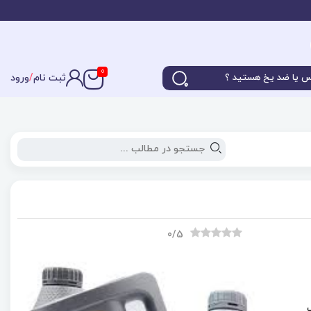
0
ثبت نام
/
ورود
0
/5