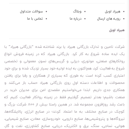
هیراد اویل
وبلاگ
سوالات متداول
رویه های ارسال
درباره ما
تماس با ما
هیراد اویل
شرکت تامین و تدارک بازرگانی هیراد یا برند شناخته شده “بازرگانی هیراد” بـا
یک ایده ساده شروع به کار کرد. بازرگانی هیراد که در زمینه فروش انواع
روانکارهای صنعتی، موتوری، دیزلی و گریس‌های نسوز، معمولی و تخصصی
شروع به فعالیت کرد، هم‌اکنون به ایده اولیه خود بسیار نزدیک شده و برای خود
اعتباری کسب کرده است به طوری که بسیاری از همکاران و رقبا برای یافتن
محصولات و اطلاعات دسته اول روی بازرگانی هیراد حساب باز می‌کنند و
همکاری جدی داریم. ابتدا می‌خواستیم مقصدی امن برای مدیران خرید در
صنعت باشیم؛ بعدتر تصمیم گرفتیم فقط در زمینه روانکار فعالیت کنیم که
باعث رشد روزافزون مجموعه شد. در همین راستا بیش از 800 شرکت بزرگ و
کوچک در صنایع مختلف به ما اعتماد کردند؛ در صنایع انرژی، پالایشگاه‌ها،
نیروگاه‌ها و پتروشیمی‌ها، صنایع دارویی، خودروسازی، معادن، صنایع شیمیایی،
هوایی، نساجی، سنگ، برق و الکتریک، دریایی، صنایع کشاورزی، نفت و گاز،