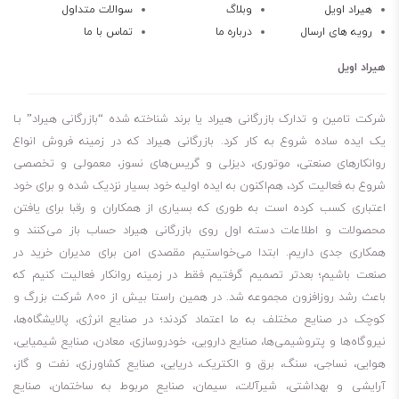
هیراد اویل
وبلاگ
سوالات متداول
رویه های ارسال
درباره ما
تماس با ما
هیراد اویل
شرکت تامین و تدارک بازرگانی هیراد یا برند شناخته شده “بازرگانی هیراد” بـا
یک ایده ساده شروع به کار کرد. بازرگانی هیراد که در زمینه فروش انواع
روانکارهای صنعتی، موتوری، دیزلی و گریس‌های نسوز، معمولی و تخصصی
شروع به فعالیت کرد، هم‌اکنون به ایده اولیه خود بسیار نزدیک شده و برای خود
اعتباری کسب کرده است به طوری که بسیاری از همکاران و رقبا برای یافتن
محصولات و اطلاعات دسته اول روی بازرگانی هیراد حساب باز می‌کنند و
همکاری جدی داریم. ابتدا می‌خواستیم مقصدی امن برای مدیران خرید در
صنعت باشیم؛ بعدتر تصمیم گرفتیم فقط در زمینه روانکار فعالیت کنیم که
باعث رشد روزافزون مجموعه شد. در همین راستا بیش از 800 شرکت بزرگ و
کوچک در صنایع مختلف به ما اعتماد کردند؛ در صنایع انرژی، پالایشگاه‌ها،
نیروگاه‌ها و پتروشیمی‌ها، صنایع دارویی، خودروسازی، معادن، صنایع شیمیایی،
هوایی، نساجی، سنگ، برق و الکتریک، دریایی، صنایع کشاورزی، نفت و گاز،
آرایشی و بهداشتی، شیرآلات، سیمان، صنایع مربوط به ساختمان، صنایع