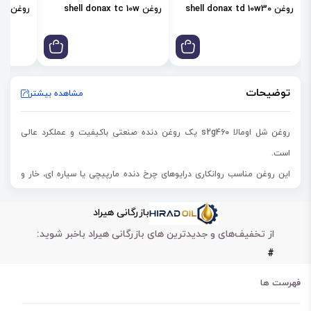
روغن shell donax td 10w30
روغن shell donax tc 10w
روغن shell donax td 85w
توضیحات
مشاهده بیشتر
روغن شل اومالا s2g460 یک روغن دنده صنعتی باکیفیت و عملکرد عالی
است.
این روغن مناسب روانکاری
درایوهای چرخ دنده مارپیچی یا سیاره ای، خار و
بلبرینگ است.
بازرگانی هیراد
روغن شل اومالا shell omala s2g460 مورد استفاده
سیستم چرخ دنده و
از تخفیف‌های و جدیدترین های بازرگانی هیراد باخبر شوید:
گیربکس‌های صنعتی حمل بار سنگین است
.
#
این روغن همچنین در
یاتاقان‌ها و همچنین ترویج خوردگی آهنی در داخل
سطوح
نیز کاربرد دارد.
فهرست ها
روغن shell omala s2 g 460 علاوه بر روانکاری، در کاهش سایش، خوردگی و