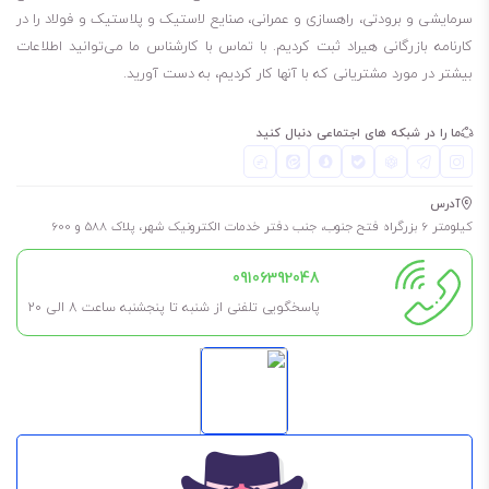
برای کسانی که می‌پرسند روغن شل اومالا shell omala s2 g 460 چند لیتر
سرمایشی و برودتی، راهسازی و عمرانی، صنایع لاستیک و پلاستیک و فولاد را در
کارنامه بازرگانی هیراد ثبت کردیم. با تماس با کارشناس ما می‌توانید اطلاعات
است، باید بگویم مظروف 20 لیتری و 1000 لیتری این روغن موجود است.
بیشتر در مورد مشتریانی که با آنها کار کردیم، به دست آورید.
لطفا توجه داشته باشید، برای چک کردن موجودی انبار مبنی بر اینکه مظروف
مورد نیاز شما موجود هست یا نه، باید با شماره‌هایی که در سایت قرار دادیم،
ما را در شبکه های اجتماعی دنبال کنید
تماس بگیرید.
20 لیتری
آدرس
1000 لیتری
کیلومتر 6 بزرگراه فتح جنوب، جنب دفتر خدمات الکترونیک شهر، پلاک 588 و 600
برای طولانی شدن عمر روغن و گریس، حتما در فضای خشک، بدون رطوبت و
09106392048
مسقف نگهداری شود. به این معنی که در کارگاه در معرض باد و باران نباشد
پاسخگویی تلفنی از شنبه تا پنجشنبه ساعت 8 الی ۲۰
تا طول عمر آن کم نشود.
همچنین اگر نیاز به آن ندارید، تا جای ممکن درب آن را باز نکنید مگر اینکه
مطمئن هستید مدت کوتاهی آن را استفاده خواهید کرد.
این روغن قهوه‌ای رنگ است.