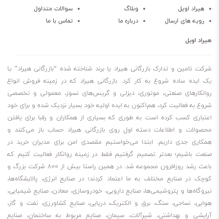
اصطحکاک قطعات نقش مهمی دارد.
هیراد اویل
وبلاگ
سوالات متداول
رویه های ارسال
درباره ما
تماس با ما
این روغن همچنین در مقابل اکسیداسیون بسیار مقاوم است و پایداری
حرارتی خوبی دارد.
هیراد اویل
روغن دنده صنعتی باکیفیت عالی
ظرفیت حمل بار بالا
شرکت تامین و تدارک بازرگانی هیراد یا برند شناخته شده “بازرگانی هیراد” بـا
خاصیت ضد اصطحکاک
یک ایده ساده شروع به کار کرد. بازرگانی هیراد که در زمینه فروش انواع
روانکارهای صنعتی، موتوری، دیزلی و گریس‌های نسوز، معمولی و تخصصی
پایداری حرارتی عالی
شروع به فعالیت کرد، هم‌اکنون به ایده اولیه خود بسیار نزدیک شده و برای خود
ضد زنگ زدگی و ضد خوردگی
اعتباری کسب کرده است به طوری که بسیاری از همکاران و رقبا برای یافتن
محافظت در برابر آلودگی
محصولات و اطلاعات دسته اول روی بازرگانی هیراد حساب باز می‌کنند و
افزایش عمر چرخ دنده‌ها
همکاری جدی داریم. ابتدا می‌خواستیم مقصدی امن برای مدیران خرید در
تمایل پایین به کف کردن
صنعت باشیم؛ بعدتر تصمیم گرفتیم فقط در زمینه روانکار فعالیت کنیم که
باعث رشد روزافزون مجموعه شد. در همین راستا بیش از 800 شرکت بزرگ و
مناسب برای روانکاری طولانی مدت
کوچک در صنایع مختلف به ما اعتماد کردند؛ در صنایع انرژی، پالایشگاه‌ها،
صرفه جویی در تعمیر قطعات
نیروگاه‌ها و پتروشیمی‌ها، صنایع دارویی، خودروسازی، معادن، صنایع شیمیایی،
جلوگیری از تشکیل رسوبات
هوایی، نساجی، سنگ، برق و الکتریک، دریایی، صنایع کشاورزی، نفت و گاز،
پایداری حرارتی بالا
آرایشی و بهداشتی، شیرآلات، سیمان، صنایع مربوط به ساختمان، صنایع