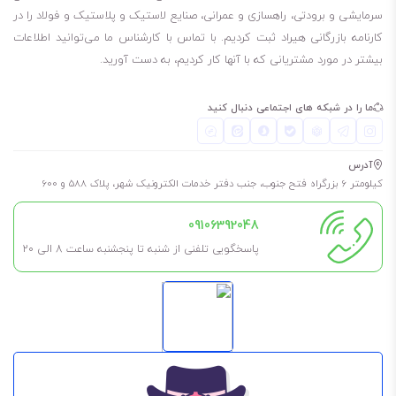
209 لیتری
سرمایشی و برودتی، راهسازی و عمرانی، صنایع لاستیک و پلاستیک و فولاد را در
کارنامه بازرگانی هیراد ثبت کردیم. با تماس با کارشناس ما می‌توانید اطلاعات
بیشتر در مورد مشتریانی که با آنها کار کردیم، به دست آورید.
برای طولانی شدن عمر روغن و گریس، حتما در فضای خشک، بدون رطوبت و
مسقف نگهداری شود. به این معنی که در کارگاه در معرض باد و باران نباشد
ما را در شبکه های اجتماعی دنبال کنید
تا طول عمر آن کم نشود.
همچنین اگر نیاز به آن ندارید، تا جای ممکن درب آن را باز نکنید مگر اینکه
آدرس
مطمئن هستید مدت کوتاهی آن را استفاده خواهید کرد.
کیلومتر 6 بزرگراه فتح جنوب، جنب دفتر خدمات الکترونیک شهر، پلاک 588 و 600
09106392048
پاسخگویی تلفنی از شنبه تا پنجشنبه ساعت 8 الی ۲۰