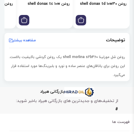
روغن shell donax td 10w30
روغن shell donax tc 10w
روغن shell donax td 85w
توضیحات
مشاهده بیشتر
روغن شل مورلینا shell morlina s2b460 یک روغن گردشی باکیفیت بالاست.
این روغن برای
یاتاقان‌های عنصر ساده و نورد و بلبرینگ‌ها
مورد استفاده قرار
می‌گیرد.
روغن شل مورلینا shell morlina s2 b 460 مناسب استفاده سیستم‌های
بازرگانی هیراد
دنده صنعتی و
چرخ دنده‌های محصور
است.
از تخفیف‌های و جدیدترین های بازرگانی هیراد باخبر شوید:
این روغن همچنین در
روانکاری
کمپرسورهای گازی رفت و برگشتی و
ماشین
#
آلات
نیز کاربرد دارد.
روغن شل مورلینا shell morlina s2 b 460 در کاهش سایش، خوردگی و زنگ
فهرست ها
زدگی قطعات نیز تاثیرگذار است.