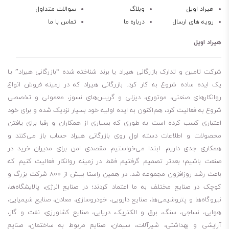
هیراد اویل
وبلاگ
سوالات متداول
رویه های ارسال
درباره ما
تماس با ما
روغن گردشی باکیفیت بالا
اکسیداسیون بالا
هیراد اویل
جداسازی عالی از آب
تحمل فشار زیاد
شرکت تامین و تدارک بازرگانی هیراد یا برند شناخته شده “بازرگانی هیراد” بـا
عمر طولانی روغن
یک ایده ساده شروع به کار کرد. بازرگانی هیراد که در زمینه فروش انواع
روانکارهای صنعتی، موتوری، دیزلی و گریس‌های نسوز، معمولی و تخصصی
حفاظت بالا در برابر سایش و خوردگی
شروع به فعالیت کرد، هم‌اکنون به ایده اولیه خود بسیار نزدیک شده و برای خود
صرفه جویی در تعمیر قطعات
اعتباری کسب کرده است به طوری که بسیاری از همکاران و رقبا برای یافتن
مقاومت در برابر زنگ زدگی
محصولات و اطلاعات دسته اول روی بازرگانی هیراد حساب باز می‌کنند و
همکاری جدی داریم. ابتدا می‌خواستیم مقصدی امن برای مدیران خرید در
برای کسانی که می‌پرسند روغن شل مورلینا shell morlina s2 b 460 چند
صنعت باشیم؛ بعدتر تصمیم گرفتیم فقط در زمینه روانکار فعالیت کنیم که
باعث رشد روزافزون مجموعه شد. در همین راستا بیش از 800 شرکت بزرگ و
لیتر است، باید بگویم مظروف 209 لیتری این روغن موجود است. لطفا توجه
کوچک در صنایع مختلف به ما اعتماد کردند؛ در صنایع انرژی، پالایشگاه‌ها،
داشته باشید، برای چک کردن موجودی انبار مبنی بر اینکه مظروف مورد نیاز
نیروگاه‌ها و پتروشیمی‌ها، صنایع دارویی، خودروسازی، معادن، صنایع شیمیایی،
شما موجود هست یا نه، باید با شماره‌هایی که در سایت قرار دادیم، تماس
هوایی، نساجی، سنگ، برق و الکتریک، دریایی، صنایع کشاورزی، نفت و گاز،
بگیرید.
آرایشی و بهداشتی، شیرآلات، سیمان، صنایع مربوط به ساختمان، صنایع