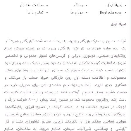
کاهش سایش شدید:
محافظت از سطوح در برابر سایش ناشی از بارهای
هیراد اویل
وبلاگ
سوالات متداول
رویه های ارسال
درباره ما
تماس با ما
نقطه‌ای بالا.
این روغن به طور ویژه برای
گیربکس‌های بزرگ صنعتی
،
آسیاب‌ها
،
رولینگ
هیراد اویل
میل‌ها
در صنایع سنگین مانند سیمان و فولاد توصیه می‌شود. همچنین در
گیربکس‌هایی که امکان دسترسی برای تعویض روغن دشوار است، به دلیل
شرکت تامین و تدارک بازرگانی هیراد یا برند شناخته شده “بازرگانی هیراد” بـا
طول عمر بالا، انتخابی عالی است.
یک ایده ساده شروع به کار کرد. بازرگانی هیراد که در زمینه فروش انواع
روانکارهای صنعتی، موتوری، دیزلی و گریس‌های نسوز، معمولی و تخصصی
با
Mobil SHC Gear 680
، خرابی‌های پرهزینه را به حداقل برسانید. این روغن
شروع به فعالیت کرد، هم‌اکنون به ایده اولیه خود بسیار نزدیک شده و برای خود
سنتتیک تضمین می‌کند که ماشین‌آلات شما در اوج کارایی و با کمترین
اعتباری کسب کرده است به طوری که بسیاری از همکاران و رقبا برای یافتن
استهلاک، به فعالیت خود ادامه دهند.
محصولات و اطلاعات دسته اول روی بازرگانی هیراد حساب باز می‌کنند و
همکاری جدی داریم. ابتدا می‌خواستیم مقصدی امن برای مدیران خرید در
صنعت باشیم؛ بعدتر تصمیم گرفتیم فقط در زمینه روانکار فعالیت کنیم که
باعث رشد روزافزون مجموعه شد. در همین راستا بیش از 800 شرکت بزرگ و
کوچک در صنایع مختلف به ما اعتماد کردند؛ در صنایع انرژی، پالایشگاه‌ها،
نیروگاه‌ها و پتروشیمی‌ها، صنایع دارویی، خودروسازی، معادن، صنایع شیمیایی،
هوایی، نساجی، سنگ، برق و الکتریک، دریایی، صنایع کشاورزی، نفت و گاز،
آرایشی و بهداشتی، شیرآلات، سیمان، صنایع مربوط به ساختمان، صنایع