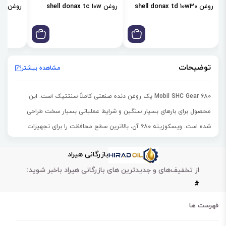
روغن shell donax td 10w30
روغن shell donax tc 10w
روغن shell donax td 85w
توضیحات
مشاهده بیشتر
Mobil SHC Gear 680
یک روغن دنده صنعتی کاملاً سنتتیک است. این
محصول برای بارهای بسیار سنگین و شرایط عملیاتی بسیار سخت طراحی
شده است. ویسکوزیته ۶۸۰ آن، بالاترین سطح محافظت را برای تجهیزات
حیاتی فراهم می‌آورد.
بازرگانی هیراد
حداکثر ظرفیت تحمل بار:
ایده‌آل برای گیربکس‌هایی که فشار و شوک‌های
از تخفیف‌های و جدیدترین های بازرگانی هیراد باخبر شوید:
زیادی را تحمل می‌کنند.
#
روانکاری پایدار:
حفظ ضخامت فیلم روغن در دماهای بالا و بارهای عظیم.
پایداری ترمال ممتاز:
جلوگیری از تخریب حرارتی و اکسیداسیون در
فهرست ها
سخت‌ترین محیط‌ها.