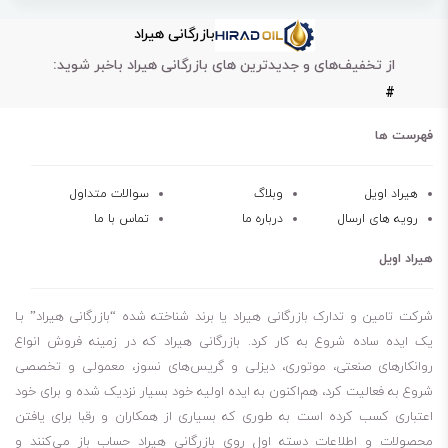
جلوگیری از سائیدگی قطعات
بازرگانی هیراد
پایداری اکسیداسیون بالا
از تخفیف‌های و جدیدترین های بازرگانی هیراد باخبر شوید:
جلوگیری از تشکیل رسوبات
#
شاخص گرانروی خوب
مقاومت حرارتی
فهرست ها
روغن گردشی اسو Nuto 32
روغن گردشی اسو Nuto 100
هیراد اویل
وبلاگ
سوالات متداول
رویه های ارسال
درباره ما
تماس با ما
روغن گردشی اسو Nuto 68
روغن گردشی اسو Nuto 46
هیراد اویل
شرکت تامین و تدارک بازرگانی هیراد یا برند شناخته شده “بازرگانی هیراد” بـا
یک ایده ساده شروع به کار کرد. بازرگانی هیراد که در زمینه فروش انواع
روانکارهای صنعتی، موتوری، دیزلی و گریس‌های نسوز، معمولی و تخصصی
شروع به فعالیت کرد، هم‌اکنون به ایده اولیه خود بسیار نزدیک شده و برای خود
اعتباری کسب کرده است به طوری که بسیاری از همکاران و رقبا برای یافتن
محصولات و اطلاعات دسته اول روی بازرگانی هیراد حساب باز می‌کنند و