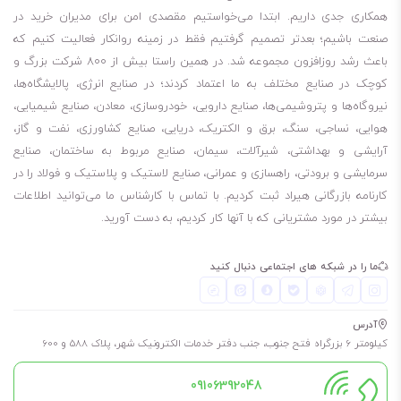
همکاری جدی داریم. ابتدا می‌خواستیم مقصدی امن برای مدیران خرید در
صنعت باشیم؛ بعدتر تصمیم گرفتیم فقط در زمینه روانکار فعالیت کنیم که
باعث رشد روزافزون مجموعه شد. در همین راستا بیش از 800 شرکت بزرگ و
کوچک در صنایع مختلف به ما اعتماد کردند؛ در صنایع انرژی، پالایشگاه‌ها،
نیروگاه‌ها و پتروشیمی‌ها، صنایع دارویی، خودروسازی، معادن، صنایع شیمیایی،
هوایی، نساجی، سنگ، برق و الکتریک، دریایی، صنایع کشاورزی، نفت و گاز،
آرایشی و بهداشتی، شیرآلات، سیمان، صنایع مربوط به ساختمان، صنایع
سرمایشی و برودتی، راهسازی و عمرانی، صنایع لاستیک و پلاستیک و فولاد را در
کارنامه بازرگانی هیراد ثبت کردیم. با تماس با کارشناس ما می‌توانید اطلاعات
بیشتر در مورد مشتریانی که با آنها کار کردیم، به دست آورید.
ما را در شبکه های اجتماعی دنبال کنید
آدرس
کیلومتر 6 بزرگراه فتح جنوب، جنب دفتر خدمات الکترونیک شهر، پلاک 588 و 600
09106392048