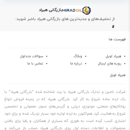
جلوگیری از سائیدگی قطعات
بازرگانی هیراد
پایداری اکسیداسیون بالا
از تخفیف‌های و جدیدترین های بازرگانی هیراد باخبر شوید:
جلوگیری از تشکیل رسوبات
#
شاخص گرانروی خوب
مقاومت حرارتی
فهرست ها
روغن گردشی اسو Nuto 32
روغن گردشی اسو Nuto 100
هیراد اویل
وبلاگ
سوالات متداول
رویه های ارسال
درباره ما
تماس با ما
روغن گردشی اسو Nuto 68
روغن گردشی اسو Nuto 46
هیراد اویل
شرکت تامین و تدارک بازرگانی هیراد یا برند شناخته شده “بازرگانی هیراد” بـا
یک ایده ساده شروع به کار کرد. بازرگانی هیراد که در زمینه فروش انواع
روانکارهای صنعتی، موتوری، دیزلی و گریس‌های نسوز، معمولی و تخصصی
شروع به فعالیت کرد، هم‌اکنون به ایده اولیه خود بسیار نزدیک شده و برای خود
اعتباری کسب کرده است به طوری که بسیاری از همکاران و رقبا برای یافتن
محصولات و اطلاعات دسته اول روی بازرگانی هیراد حساب باز می‌کنند و