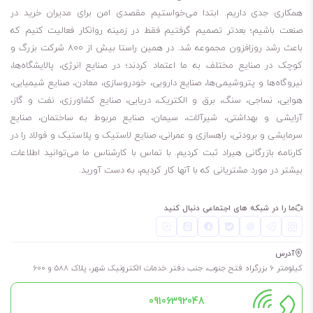
همکاری جدی داریم. ابتدا می‌خواستیم مقصدی امن برای مدیران خرید در
صنعت باشیم؛ بعدتر تصمیم گرفتیم فقط در زمینه روانکار فعالیت کنیم که
باعث رشد روزافزون مجموعه شد. در همین راستا بیش از 800 شرکت بزرگ و
کوچک در صنایع مختلف به ما اعتماد کردند؛ در صنایع انرژی، پالایشگاه‌ها،
نیروگاه‌ها و پتروشیمی‌ها، صنایع دارویی، خودروسازی، معادن، صنایع شیمیایی،
هوایی، نساجی، سنگ، برق و الکتریک، دریایی، صنایع کشاورزی، نفت و گاز،
آرایشی و بهداشتی، شیرآلات، سیمان، صنایع مربوط به ساختمان، صنایع
سرمایشی و برودتی، راهسازی و عمرانی، صنایع لاستیک و پلاستیک و فولاد را در
کارنامه بازرگانی هیراد ثبت کردیم. با تماس با کارشناس ما می‌توانید اطلاعات
بیشتر در مورد مشتریانی که با آنها کار کردیم، به دست آورید.
ما را در شبکه های اجتماعی دنبال کنید
آدرس
کیلومتر 6 بزرگراه فتح جنوب، جنب دفتر خدمات الکترونیک شهر، پلاک 588 و 600
09106392048