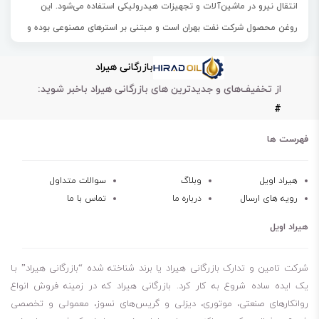
انتقال نیرو در ماشین‌آلات و تجهیزات هیدرولیکی استفاده می‌شود. این
روغن محصول شرکت نفت بهران است و مبتنی بر استرهای مصنوعی بوده و
به راحتی قابل تجزیه است. هر چند که استفاده اصلی این روغن در انتقال
بازرگانی هیراد
نیرو ماشین‌آلات و تجهیزات هیدرولیکی است، اما می‌تواند به عنوان یک
از تخفیف‌های و جدیدترین های بازرگانی هیراد باخبر شوید:
درزگیر، مایع خنک‌کننده و روان‌کننده در ماشین‌آلات مورد استفاده قرار گیرد.
#
این نوع روغن هیدرولیک بهران H 22 در سیستم‌های هیدرولیک و انتقال
نیروی صنعتی، دریایی و تجهیزات ‏هیدرولیکی استاتیک و دینامیک
فهرست ها
ماشین‌آلات راه‌سازی و ساختمانی نیز به کار می‌رود. این روغن دارای مقاومت
در برابر اکسیداسیون قوی است و می‌تواند تجمع قطرات را در دماهای بالا
هیراد اویل
وبلاگ
سوالات متداول
رویه های ارسال
درباره ما
تماس با ما
کاهش دهد. همچنین، این روغن می‌تواند برای هیدرولیک‌هایی با پمپ‌های
پره‌ای، پیستونی یا دنده‌ای استفاده شود.
هیراد اویل
این
روغن هیدرولیک بهران
علاوه بر ماشین‌آلات صنعتی دارای سیستم‌های
هیدرولیکی، در یاتاقان‌ها، چرخ زنجیرها، سیستم‌های دنده بسته، موتور
شرکت تامین و تدارک بازرگانی هیراد یا برند شناخته شده “بازرگانی هیراد” بـا
پمپ‌های الکتریکی، پرس‌های سبک و سنگین، ماشین‌آلات نساجی نیز کاربرد
یک ایده ساده شروع به کار کرد. بازرگانی هیراد که در زمینه فروش انواع
روانکارهای صنعتی، موتوری، دیزلی و گریس‌های نسوز، معمولی و تخصصی
دارد. همچنین، این روغن می‌تواند برای روغن‌کاری کمپرسورهای برگشت‌پذیر