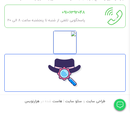
09106392048
پاسخگویی تلفنی از شنبه تا پنجشنبه ساعت 8 الی ۲۰
طراحی سایت
و
سئو سایت
|
هاست
شده در
هزارنویس