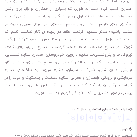
شروع به فعالیت کرد، هم‌اکنون به ایده اولیه خود بسیار نزدیک شده و برای خود
سبک نیز استفاده شود.
اعتباری کسب کرده است به طوری که بسیاری از همکاران و رقبا برای یافتن
مبتنی بر استرهای مصنوعی و به راحتی قابل تجزیه
محصولات و اطلاعات دسته اول روی بازرگانی هیراد حساب باز می‌کنند و
یک مایع غیر قابل فشرده‌سازی که برای انتقال نیرو در ماشین‌آلات و
همکاری جدی داریم. ابتدا می‌خواستیم مقصدی امن برای مدیران خرید در
تجهیزات هیدرولیکی استفاده می‌شود.
صنعت باشیم؛ بعدتر تصمیم گرفتیم فقط در زمینه روانکار فعالیت کنیم که
باعث رشد روزافزون مجموعه شد. در همین راستا بیش از 800 شرکت بزرگ و
معمولاً در انتقال نیرو استفاده می‌شود.
کوچک در صنایع مختلف به ما اعتماد کردند؛ در صنایع انرژی، پالایشگاه‌ها،
می‌تواند به عنوان یک درزگیر، مایع خنک کننده و روان‌کننده در ماشین‌آلات
نیروگاه‌ها و پتروشیمی‌ها، صنایع دارویی، خودروسازی، معادن، صنایع شیمیایی،
و تجهیزات عمل کند.
هوایی، نساجی، سنگ، برق و الکتریک، دریایی، صنایع کشاورزی، نفت و گاز،
قابل استفاده در سیستم‌های هیدرولیک و انتقال نیروی صنعتی، دریایی و
آرایشی و بهداشتی، شیرآلات، سیمان، صنایع مربوط به ساختمان، صنایع
تجهیزات ‏هیدرولیکی استاتیک و دینامیک ماشین‌آلات راهسازی و ساختمانی
سرمایشی و برودتی، راهسازی و عمرانی، صنایع لاستیک و پلاستیک و فولاد را در
کارنامه بازرگانی هیراد ثبت کردیم. با تماس با کارشناس ما می‌توانید اطلاعات
این روغن مقاومت در برابر اکسیداسیون قوی و تجمع قطرات را در دماهای
بیشتر در مورد مشتریانی که با آنها کار کردیم، به دست آورید.
بالا کاهش می‌دهد.
مناسب برای هیدرولیک‌هایی با پمپ‌های پره‌ای، پیستونی یا دنده‌ای
ما را در شبکه های اجتماعی دنبال کنید
روغن‌کاری کمپرسورهای برگشت‌پذیر سبک
کاربرد در یاتاقان‌ها، چرخ زنجیرها، سیستم‌های دنده بسته، موتور پمپ‌های
آدرس
الکتریکی، پرس‌های سبک و سنگین، ماشین‌آلات نساجی
کیلومتر 6 بزرگراه فتح جنوب، جنب دفتر خدمات الکترونیک شهر، پلاک 588 و 600