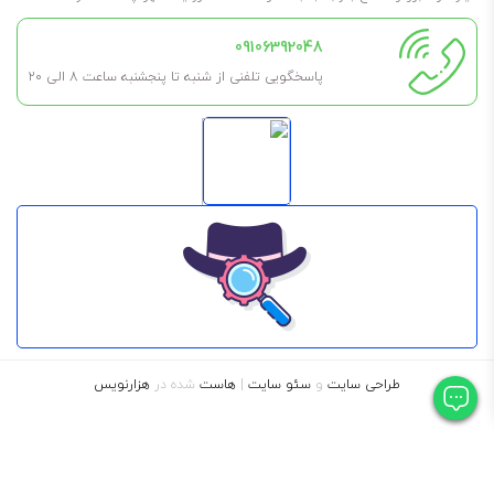
یکی از
روغن‌های هیدرولیک بهران
با کیفیت بالا
09106392048
محافظت قطعات در برابر خوردگی و زنگ زدگی
پاسخگویی تلفنی از شنبه تا پنجشنبه ساعت 8 الی ۲۰
قابلیت پاک کنندگی عالی
خواص ضد سایش عالی
کاهش هزینه عملیاتی
پایداری عالی در برابر اکسیداسیون
طراحی سایت
و
سئو سایت
|
هاست
شده در
هزارنویس