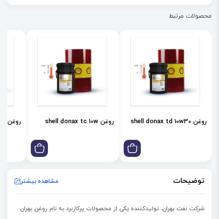
عمرانی
محصولات مرتبط
✔ تولید شده مطابق با سطوح کیفیت API CD/SE , Allison C-3
✔ محافظت از قطعات در برابر خوردگی و زنگ‌زدگی
✔ قابلیت پاک‌ کنندگی عالی
✔ خواص ضد سایش عالی
✔ کاهش هزینه عملیاتی
✔ پایداری عالی در برابر اکسیداسیون
روغن shell donax td 10w30
روغن shell donax tc 10w
روغن shell donax td 85w
توضیحات
مشاهده بیشتر
شرکت نفت بهران، تولیدکننده یکی از محصولات پرکاربرد به نام
روغن بهران