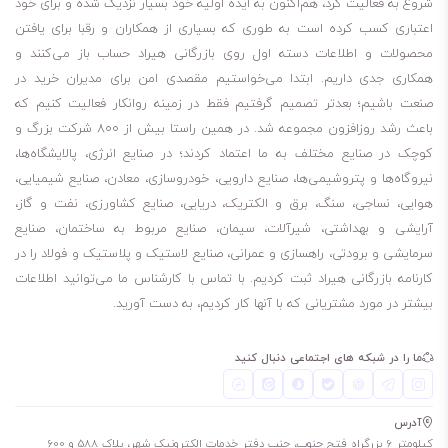
شروع به فعالیت کرد، هم‌اکنون به ایده اولیه خود بسیار نزدیک شده و برای خود
این روغن گزینه مناسبی برای استفاده کامیون‌های کوچک، ون‌ها و موتورهای
اعتباری کسب کرده است به طوری که بسیاری از همکاران و رقبا برای یافتن
دیزلی نیمه سنگین نیز هست.
محصولات و اطلاعات دسته اول روی بازرگانی هیراد حساب باز می‌کنند و
روغن بهران آذرخش 10 مطابق با سطوح کیفیت API CD/SE, Allison C-3
همکاری جدی داریم. ابتدا می‌خواستیم مقصدی امن برای مدیران خرید در
تولید می‌شود.
صنعت باشیم؛ بعدتر تصمیم گرفتیم فقط در زمینه روانکار فعالیت کنیم که
باعث رشد روزافزون مجموعه شد. در همین راستا بیش از 800 شرکت بزرگ و
از دیگر محصولات بهران آذرخش، می‌توان به بهران آذرخش ویژه 20w50 است
کوچک در صنایع مختلف به ما اعتماد کردند؛ در صنایع انرژی، پالایشگاه‌ها،
که امروزه محصول دیگری با نام
روغن بهران آذران 20w50
جایگزین آن شده
نیروگاه‌ها و پتروشیمی‌ها، صنایع دارویی، خودروسازی، معادن، صنایع شیمیایی،
است.
هوایی، نساجی، سنگ، برق و الکتریک، دریایی، صنایع کشاورزی، نفت و گاز،
روغن بهران آذرخش ویژه 10 قابلیت محافظت قطعات در برابر خوردگی و
آرایشی و بهداشتی، شیرآلات، سیمان، صنایع مربوط به ساختمان، صنایع
زنگ‌زدگی را داراست و با خواص ضد سایش عالی، عمر مفید قطعات را افزایش
سرمایشی و برودتی، راهسازی و عمرانی، صنایع لاستیک و پلاستیک و فولاد را در
کارنامه بازرگانی هیراد ثبت کردیم. با تماس با کارشناس ما می‌توانید اطلاعات
می‌دهد. همچنین، پاک‌کنندگی عالی این روغن، به دلیل خلوص بالای آن
بیشتر در مورد مشتریانی که با آنها کار کردیم، به دست آورید.
می‌تواند به کاهش هزینه‌های عملیاتی نیز کمک کند.
این روغن از پایداری حرارتی بالا برخوردار است و در درجه حرارت بالا همچنان
ما را در شبکه های اجتماعی دنبال کنید
عملکرد مناسبی دارد. به همین دلیل، این روغن می‌تواند در شرایط سخت نیز
به خوبی عمل کند. در نتیجه برای کاربرانی که به دنبال روغنی با عمر کاربردی
آدرس
طولانی هستند، گزینه مناسبی است.
کیلومتر 6 بزرگراه فتح جنوب، جنب دفتر خدمات الکترونیک شهر، پلاک 588 و 600