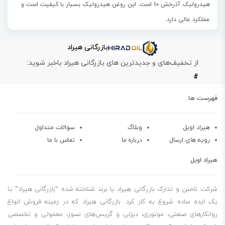
هیدرولیک آذرخش 10
است. این روغن هیدرولیک بسیار با کیفیت است و
عملکرد عالی دارد.
روغن بهران هیدرولیک آذرخش 10 با استفاده از روغن پایه معدنی مرغوب و
بازرگانی هیراد
مواد افزودنی مناسب تولید می‌شود. این روغن هیدرولیک برای سیستم‌های
از تخفیف‌های و جدیدترین های بازرگانی هیراد باخبر شوید:
هیدرولیک ماشین‌آلات راه‌سازی، معدنی، ساختمانی و مهندسی عمران
#
مناسب است. همچنین برای کامیون‌های کوچک، وانت‌ها و موتورهای دیزلی
نیمه سنگین کاربرد دارد.
فهرست ها
روغن بهران آذرخش 10 مطابق با سطوح کیفی API CD/SE، Allison C-3
تولید می‌شود و عمر طولانی قطعات را تضمین می‌کند.
هیراد اویل
وبلاگ
سوالات متداول
رویه های ارسال
درباره ما
تماس با ما
روغن بهران آذرخش 10 یک روغن هیدرولیک مرغوب باکیفیت بالا و عملکرد
عالی است.
هیراد اویل
این محصول با استفاده از روغن پایه معدنی مرغوب و مواد افزودنی مناسب
تولید می شود.
شرکت تامین و تدارک بازرگانی هیراد یا برند شناخته شده “بازرگانی هیراد” بـا
روغن هیدرولیک بهران آذرخش 10، مناسب برای سیستم‌های هیدرولیک
یک ایده ساده شروع به کار کرد. بازرگانی هیراد که در زمینه فروش انواع
روانکارهای صنعتی، موتوری، دیزلی و گریس‌های نسوز، معمولی و تخصصی
ماشین‌آلات راه‌سازی، معدنی، ساختمانی و عمرانی است.