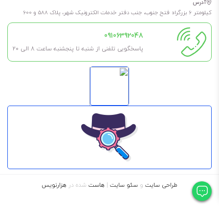
آدرس
کیلومتر 6 بزرگراه فتح جنوب، جنب دفتر خدمات الکترونیک شهر، پلاک 588 و 600
برای طولانی شدن عمر روغن و گریس، حتما در فضای خشک، بدون رطوبت و
09106392048
مسقف نگهداری شود. به این معنی که در کارگاه در معرض باد و باران نباشد
پاسخگویی تلفنی از شنبه تا پنجشنبه ساعت 8 الی ۲۰
تا طول عمر آن کم نشود.
همچنین اگر نیاز به آن ندارید، تا جای ممکن درب آن را باز نکنید مگر اینکه
مطمئن هستید مدت کوتاهی آن را استفاده خواهید کرد.
طراحی سایت
و
سئو سایت
|
هاست
شده در
هزارنویس