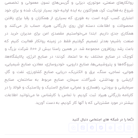
روانکارهای صنعتی، موتوری، دیزلی و گریس‌های نسوز، معمولی و تخصصی
به حداقل رساندن حرارت
شروع به فعالیت کرد، هم‌اکنون به ایده اولیه خود بسیار نزدیک شده و برای خود
به حداقل رساندن آسیب سیستم اگزوز
اعتباری کسب کرده است به طوری که بسیاری از همکاران و رقبا برای یافتن
کاهش تعمیرات پرهزینه
محصولات و اطلاعات دسته اول روی بازرگانی هیراد حساب باز می‌کنند و
تمیز نگه داشتن موتور
همکاری جدی داریم. ابتدا می‌خواستیم مقصدی امن برای مدیران خرید در
جلوگیری از نشتی
صنعت باشیم؛ بعدتر تصمیم گرفتیم فقط در زمینه روانکار فعالیت کنیم که
باعث رشد روزافزون مجموعه شد. در همین راستا بیش از 800 شرکت بزرگ و
جلوگیری از تماس ناخواسته فلز با فلز
کوچک در صنایع مختلف به ما اعتماد کردند؛ در صنایع انرژی، پالایشگاه‌ها،
25% محافظت بیشتر در برابر رسوبات
نیروگاه‌ها و پتروشیمی‌ها، صنایع دارویی، خودروسازی، معادن، صنایع شیمیایی،
به حداکثر رساندن راندمان مصرف سوخت
هوایی، نساجی، سنگ، برق و الکتریک، دریایی، صنایع کشاورزی، نفت و گاز،
آرایشی و بهداشتی، شیرآلات، سیمان، صنایع مربوط به ساختمان، صنایع
برای کسانی که می‌پرسند روغن موتور والوالین Valvoline HIGH MILEAGE
سرمایشی و برودتی، راهسازی و عمرانی، صنایع لاستیک و پلاستیک و فولاد را در
کارنامه بازرگانی هیراد ثبت کردیم. با تماس با کارشناس ما می‌توانید اطلاعات
WITH MAXLIFE 5W-20 چند لیتر است، باید بگویم مظروف 4.7 لیتری این
بیشتر در مورد مشتریانی که با آنها کار کردیم، به دست آورید.
روغن موجود است. لطفا توجه داشته باشید، برای چک کردن موجودی انبار
مبنی بر اینکه مظروف مورد نیاز شما موجود هست یا نه، باید با شماره‌هایی
ما را در شبکه های اجتماعی دنبال کنید
که در سایت قرار دادیم، تماس بگیرید.
4.7 لیتری