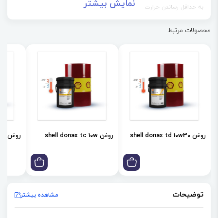
نمایش بیشتر
به حداقل رساندن حرارت
به حداقل رساندن آسیب سیستم اگزوز
محصولات مرتبط
کاهش تعمیرات پرهزینه
تمیز نگه داشتن موتور
جلوگیری از نشتی
جلوگیری از تماس ناخواسته فلز با فلز
25% محافظت بیشتر در برابر رسوبات
به حداکثر رساندن راندمان مصرف سوخت
روغن shell donax td 10w30
روغن shell donax tc 10w
روغن shell donax td 85w
توضیحات
مشاهده بیشتر