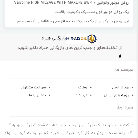
روغن موتور والوالین Valvoline HIGH MILEAGE WITH MAXLIFE 5W-20
یک روغن موتور
فول سنتتیک
باکیفیت بالاست.
این روغن با
ترکیبی از یک تقویت کننده افزودنی خلاقانه و یک سیستم
شوینده تقویت شده
تولید شده است.
بازرگانی هیراد
روغن موتور والوالین HIGH MILEAGE WITH MAXLIFE 5W-20 مناسب
از تخفیف‌های و جدیدترین های بازرگانی هیراد باخبر شوید:
استفاده برای موتورهای مدرن می‌باشد.
#
این محصول
به عملکرد فوق العاده آن در دماهای بالا و پایین کمک می کند.
روغن موتور Valvoline HIGH MILEAGE WITH MAXLIFE 5W-20 مقاومت
فهرست ها
بالایی در برابر ایجاد
سایش، اصطکاک، گرما و رسوبات
دارد.
این محصول
با به حداقل رساندن آسیب سیستم اگزوز با فرمول کاملا
هیراد اویل
وبلاگ
سوالات متداول
رویه های ارسال
درباره ما
تماس با ما
مصنوعی، تعمیرات پرهزینه را کاهش می‌دهد.
هیراد اویل
روغن موتور باکیفیت بالا
فول سینتتک
شرکت تامین و تدارک بازرگانی هیراد یا برند شناخته شده “بازرگانی هیراد” بـا
50% محافظت در برابر سایش
یک ایده ساده شروع به کار کرد. بازرگانی هیراد که در زمینه فروش انواع