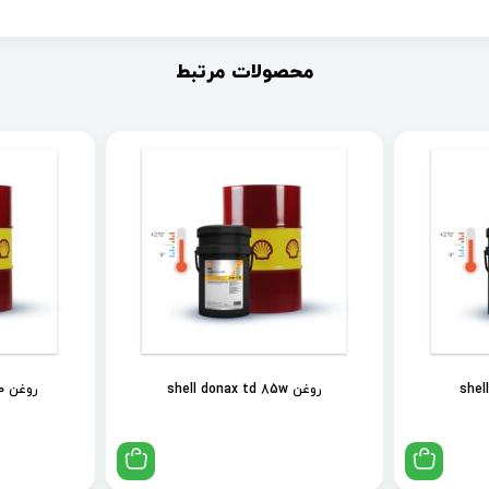
محصولات مرتبط
روغن shell donax td 85w
روغن shell spirax s2 als 90