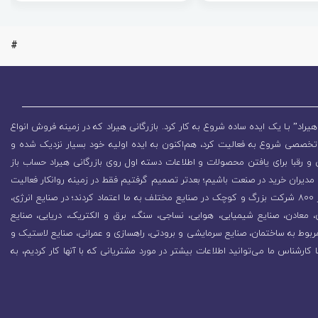
#
یراد” بـا یک ایده ساده شروع به کار کرد. بازرگانی هیراد که در زمینه فروش انواع
تخصصی شروع به فعالیت کرد، هم‌اکنون به ایده اولیه خود بسیار نزدیک شده و
 رقبا برای یافتن محصولات و اطلاعات دسته اول روی بازرگانی هیراد حساب باز
مدیران خرید در صنعت باشیم؛ بعدتر تصمیم گرفتیم فقط در زمینه روانکار فعالیت
کنیم که باعث رشد روزافزون مجموعه شد. در همین راستا بیش از 800 شرکت بزرگ و کوچک در صنایع مختلف به ما اعتماد کردند؛ در صنایع انرژی،
زی، معادن، صنایع شیمیایی، هوایی، نساجی، سنگ، برق و الکتریک، دریایی، صنایع
ربوط به ساختمان، صنایع سرمایشی و برودتی، راهسازی و عمرانی، صنایع لاستیک و
ا کارشناس ما می‌توانید اطلاعات بیشتر در مورد مشتریانی که با آنها کار کردیم، به