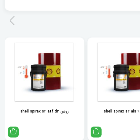
روغن shell spirax s2 atf d2