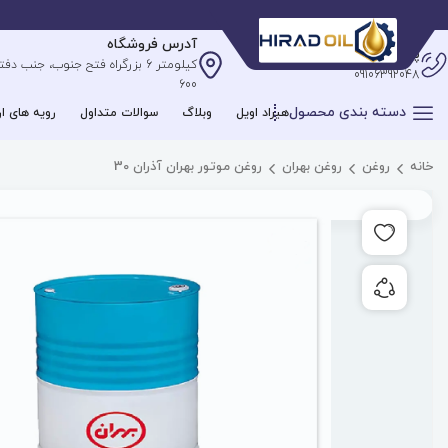
آدرس فروشگاه
پشتیبانی آنلاین
09106392048
600
دسته بندی محصول
هیراد اویل
وبلاگ
سوالات متداول
رویه های ار
خانه
روغن
روغن بهران
روغن موتور بهران آذران 30
افزودن به علاقه مندی ها
به اشتراک گذاری محصول