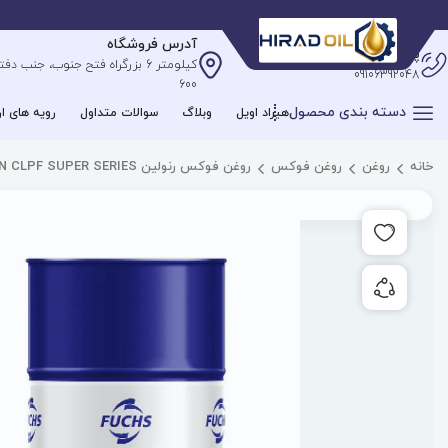
آدرس فروشگاه
پشتیبانی آنلاین
09106392048
600
دسته بندی محصول
هیراد اویل
وبلاگ
سوالات متداول
رویه های ار
خانه
روغن
روغن فوکس
روغن فوکس رنولین FUCHS RENOLIN CLPF SUPER SERIES
افزودن به علاقه مندی ها
به اشتراک گذاری محصول