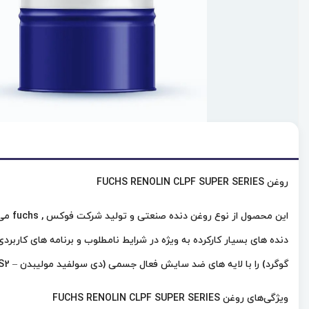
روغن FUCHS RENOLIN CLPF SUPER SERIES
گوگرد) را با لایه های ضد سایش فعال جسمی (دی سولفید مولیبدن – MoS2) ترکیب می کنند. به عنوان روان کننده جامد حتی در بارهای شوک و شرایط نامساعد کار ، محافظت قابل اعتماد در برابر سایش را تضمین می کند.
ویژگی‌های روغن FUCHS RENOLIN CLPF SUPER SERIES