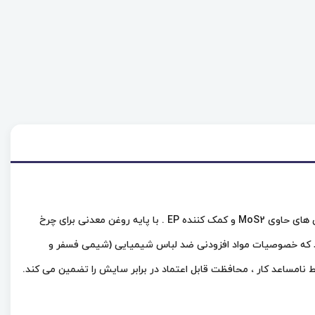
این محصول از نوع روغن دنده صنعتی و تولید شرکت فوکس , fuchs می باشد. روغن های دنده صنعتی تصفیه شده ویژه برای طول عمر بالا با افزودنی های حاوی MoS2 و کمک کننده EP . با پایه روغن معدنی برای چرخ
اربردی متناوب. روغنهای RENOLIN CLPF SUPER روغنهای دنده ای صنعتی هستند که خصوصیات مواد افزودنی ضد لباس شیمیایی (شیمی فسفر و