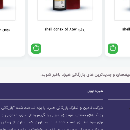
روغن shell donax td 85w
روغن shell spirax s2 als 90
یف‌های و جدیدترین های بازرگانی هیراد باخبر شوید:
هیراد اویل
شرکت تامین و تدارک بازرگانی هیراد یا برند شناخته شده “بازرگانی ه
روانکارهای صنعتی، موتوری، دیزلی و گریس‌های نسوز، معمولی و 
برای خود اعتباری کسب کرده است به طوری که بسیاری از همکاران و
می‌کنند و همکاری جدی داریم. ابتدا می‌خواستیم مقصدی امن برای 