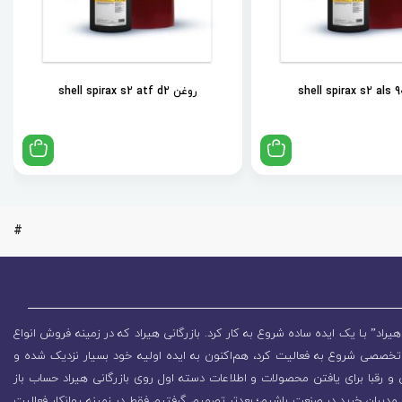
روغن shell spirax s2 atf d2
#
یراد” بـا یک ایده ساده شروع به کار کرد. بازرگانی هیراد که در زمینه فروش انواع
تخصصی شروع به فعالیت کرد، هم‌اکنون به ایده اولیه خود بسیار نزدیک شده و
 رقبا برای یافتن محصولات و اطلاعات دسته اول روی بازرگانی هیراد حساب باز
مدیران خرید در صنعت باشیم؛ بعدتر تصمیم گرفتیم فقط در زمینه روانکار فعالیت