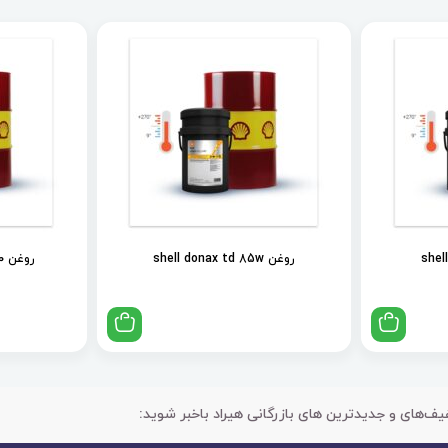
روغن shell donax td 85w
روغن shell spirax s2 als 90
یف‌های و جدیدترین های بازرگانی هیراد باخبر شوید: