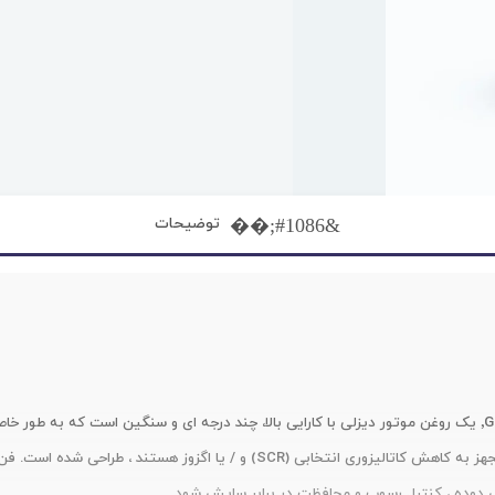
توضیحات
روغن صنعتی شورون ٬Gold Ultra SAE 15W-40 یک روغن موتور دیزلی با کارایی بالا، چند درجه ای و سنگی