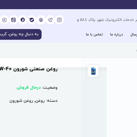
کیلومتر 6 بزرگراه فتح جنوب، جنب دفتر خدمات الکترونیک شهر، پلاک 588 و
سال
درباره ما
تماس با ما
روغن صنعتی شورون Gold Ultra SAE 15W-40
وضعیت:
درحال فروش
دسته:
روغن
,
روغن شورون