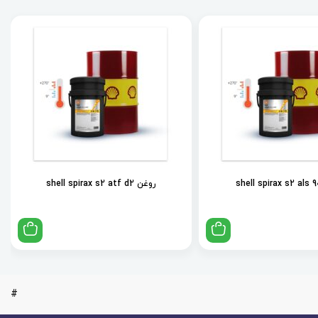
روغن shell spirax s2 atf d2
#