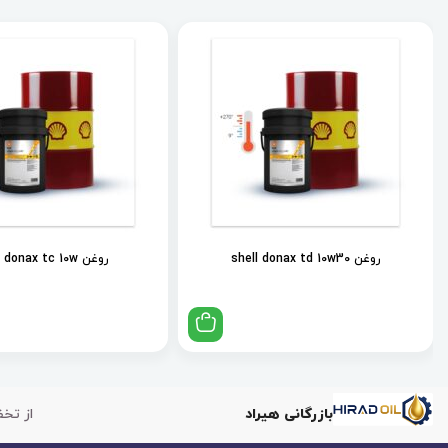
روغن shell donax td 10w30
روغن shell donax tc 10w
بازرگانی هیراد
از تخف