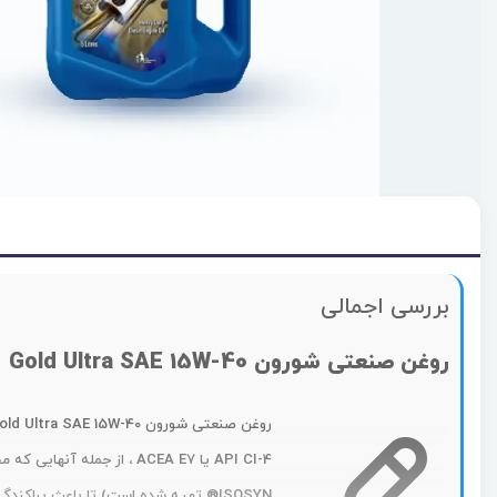
بررسی اجمالی
روغن صنعتی شورون Gold Ultra SAE 15W-40
ISOSYN® تهیه شده است) تا باعث پراکندگی دوده ، کنترل رسوب و محافظت در برابر سایش شود.