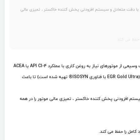
لا و مواد شوینده فلزی با دقت متعادل و سیستم افزودنی پخش کننده خاکستر ، تمیزی عالی
 حفظ می کند.
روغن صنعتی شورون ٬Gold Ultra SAE 15W-40 یک روغن موتور دیزلی با کارایی بالا، چند درجه ای و سنگین است که به طور خاص برای روانکاری طیف وسیعی از موتورهای نیاز به روغن کاری با عملکرد API CI-4 یا ACEA
Gold Ultra با فناوری ISOSYN® تهیه شده است) تا باعث
با دقت متعادل و سیستم افزودنی پخش کننده خاکستر ، تمیزی عالی موتور را در همه
 کامل را حفظ می کند.