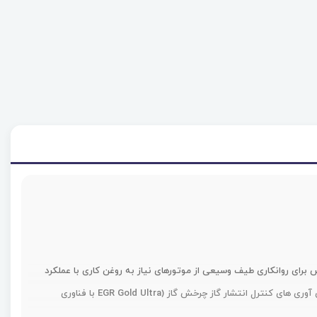
ن است که به طور خاص برای روانکاری طیف وسیعی از موتورهای نیاز به روغن کاری با عملکرد
API CI-4 یا ACEA E7 ، از جمله آنهایی که مجهز به کاهش کاتالیزوری انتخابی (SCR) و / یا اگزوز هستند ، طراحی شده است. فن آوری های کنترل انتشار گاز چرخش گاز (EGR Gold Ultra با فناوری