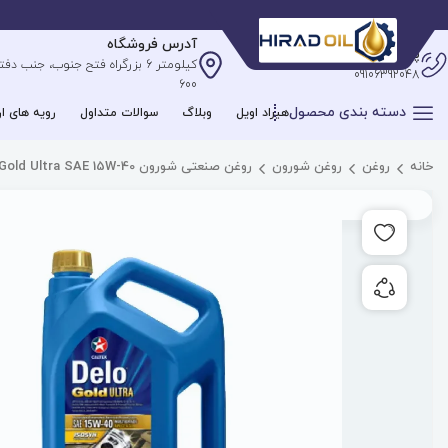
آدرس فروشگاه
پشتیبانی آنلاین
09106392048
600
دسته بندی محصول
هیراد اویل
وبلاگ
سوالات متداول
رویه های ار
خانه
روغن
روغن شورون
روغن صنعتی شورون Gold Ultra SAE 15W-40
افزودن به علاقه مندی ها
به اشتراک گذاری محصول