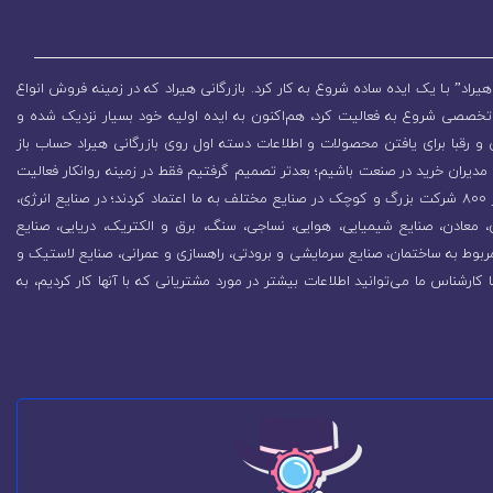
یراد” بـا یک ایده ساده شروع به کار کرد. بازرگانی هیراد که در زمینه فروش انواع
تخصصی شروع به فعالیت کرد، هم‌اکنون به ایده اولیه خود بسیار نزدیک شده و
 رقبا برای یافتن محصولات و اطلاعات دسته اول روی بازرگانی هیراد حساب باز
مدیران خرید در صنعت باشیم؛ بعدتر تصمیم گرفتیم فقط در زمینه روانکار فعالیت
کنیم که باعث رشد روزافزون مجموعه شد. در همین راستا بیش از 800 شرکت بزرگ و کوچک در صنایع مختلف به ما اعتماد کردند؛ در صنایع انرژی،
زی، معادن، صنایع شیمیایی، هوایی، نساجی، سنگ، برق و الکتریک، دریایی، صنایع
ربوط به ساختمان، صنایع سرمایشی و برودتی، راهسازی و عمرانی، صنایع لاستیک و
ا کارشناس ما می‌توانید اطلاعات بیشتر در مورد مشتریانی که با آنها کار کردیم، به