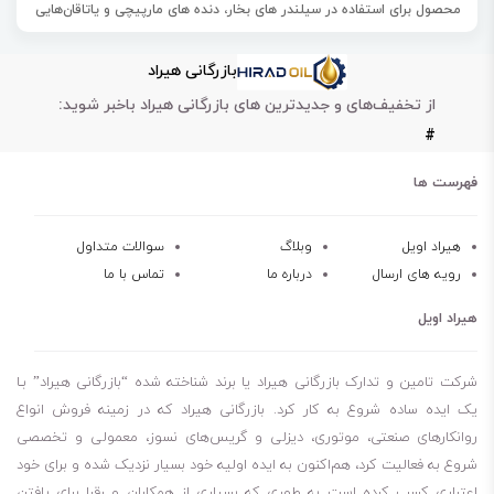
محصول برای استفاده در سیلندر های بخار، دنده های مارپیچی و یاتاقان‌هایی
که در شرایط عملیاتی با سرعت های پایین و بار متوسط کار می کنند، تولید
بازرگانی هیراد
می شود.
از تخفیف‌های و جدیدترین های بازرگانی هیراد باخبر شوید:
قدرت روانکاری عالی
#
قابلیت ضد سایش عالی
پایداری حرارتی و اکسیداسیون عالی
فهرست ها
دارای قابلیت جلوگیری از تشکیل رسوب و لجن
عدم رسوب در موتور
هیراد اویل
وبلاگ
سوالات متداول
رویه های ارسال
درباره ما
تماس با ما
قابلیبت تحمل کارکرد زیاد
طولانی شدن عمر موتور
هیراد اویل
شرکت تامین و تدارک بازرگانی هیراد یا برند شناخته شده “بازرگانی هیراد” بـا
یک ایده ساده شروع به کار کرد. بازرگانی هیراد که در زمینه فروش انواع
روانکارهای صنعتی، موتوری، دیزلی و گریس‌های نسوز، معمولی و تخصصی
شروع به فعالیت کرد، هم‌اکنون به ایده اولیه خود بسیار نزدیک شده و برای خود
اعتباری کسب کرده است به طوری که بسیاری از همکاران و رقبا برای یافتن