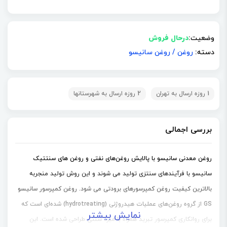
وضعیت:
درحال فروش
دسته:
روغن
/
روغن سانیسو
1 روزه ارسال به تهران
2 روزه ارسال به شهرستانها
بررسی اجمالی
روغن معدنی سانیسو با پالایش روغن‌های نفتی و روغن های سنتتیک
سانیسو با فرآیندهای سنتزی تولید می شوند و این روش تولید منجربه
بالاترین کیفیت روغن کمپرسورهای برودتی می شود. روغن کمپرسور سانیسو
GS از گروه روغن‌های عملیات هیدروژنی (hydrotreating) شده‌ای است که
نمایش بیشتر
برای روانکاری کمپرسور تبرید همراه با مبرد سنتی طراحی شده است. این