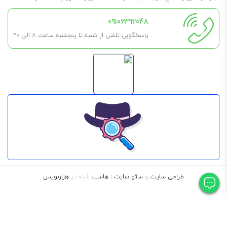
09106392048
پاسخگویی تلفنی از شنبه تا پنجشنبه ساعت 8 الی ۲۰
طراحی سایت
و
سئو سایت
|
هاست
شده در
هزارنویس