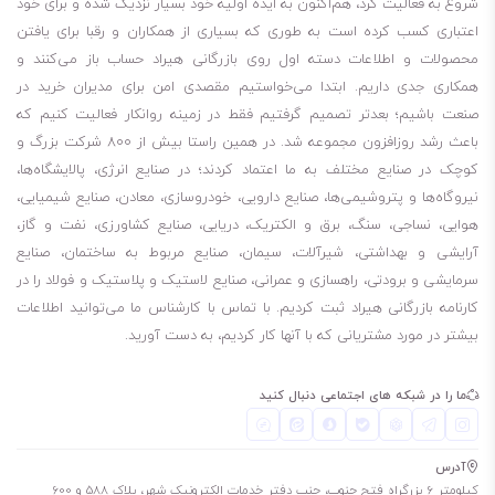
شروع به فعالیت کرد، هم‌اکنون به ایده اولیه خود بسیار نزدیک شده و برای خود
بدون آلودگی به‌منظور جلوگیری از خراشیدگی سطوح یاتاقانها و شیرها و سایر
اعتباری کسب کرده است به طوری که بسیاری از همکاران و رقبا برای یافتن
نواحی حساس
محصولات و اطلاعات دسته اول روی بازرگانی هیراد حساب باز می‌کنند و
عایق قوی الکتریکی
همکاری جدی داریم. ابتدا می‌خواستیم مقصدی امن برای مدیران خرید در
دمای چکیدن پایین برای جلوگیری از ماسیدن در خطوط لوله و بسته شدن
صنعت باشیم؛ بعدتر تصمیم گرفتیم فقط در زمینه روانکار فعالیت کنیم که
باعث رشد روزافزون مجموعه شد. در همین راستا بیش از 800 شرکت بزرگ و
لوله‌ها
کوچک در صنایع مختلف به ما اعتماد کردند؛ در صنایع انرژی، پالایشگاه‌ها،
مقدار موم پایین برای جلوگیری از جدایش موم از ترکیب روغن برودتی در
نیروگاه‌ها و پتروشیمی‌ها، صنایع دارویی، خودروسازی، معادن، صنایع شیمیایی،
پایین ترین نقاط
هوایی، نساجی، سنگ، برق و الکتریک، دریایی، صنایع کشاورزی، نفت و گاز،
پایداری دمایی: برای حذف کربن اضافی رسوب کرده روی نقاط گرم کمپرسور
آرایشی و بهداشتی، شیرآلات، سیمان، صنایع مربوط به ساختمان، صنایع
مانند شیرها و خروجی کمپرسور
سرمایشی و برودتی، راهسازی و عمرانی، صنایع لاستیک و پلاستیک و فولاد را در
کارنامه بازرگانی هیراد ثبت کردیم. با تماس با کارشناس ما می‌توانید اطلاعات
روغن سانیسو 3GS
بیشتر در مورد مشتریانی که با آنها کار کردیم، به دست آورید.
روغن سانیسو 4GS
روغن سانیسو 5GS
ما را در شبکه های اجتماعی دنبال کنید
آدرس
کیلومتر 6 بزرگراه فتح جنوب، جنب دفتر خدمات الکترونیک شهر، پلاک 588 و 600