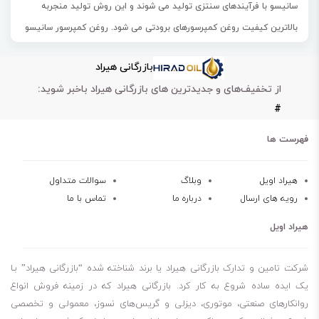
سانیسو با فرآیندهای سنتزی تولید می شوند و این روش تولید منجربه
بالاترین کیفیت روغن کمپرسورهای برودتی می شود. روغن کمپرسور سانیسو
GS از گروه روغن‌های عملیات هیدروژنی (hydrotreating) شده‌ای است که
بازرگانی هیراد
برای روانکاری کمپرسور تبرید همراه با مبرد سنتی طراحی شده است. این
از تخفیف‌های و جدیدترین های بازرگانی هیراد باخبر شوید:
روغن‌ها پایداری بسیار زیادی دارند و بدون موم می‌باشند که خواص کاهش
#
دمایی بسیار عالی برای آن ایجاد می‌کنند. روغن سری GS تاریخچه طولانی از
کارکرد رضایت بخش به‌عنوان روانکار انواع تجهیزات را دارد. روغن کمپرسور
فهرست ها
سانیسو GS صرف‌نظر از درجه حرارت اواپراتور و کمپرسور می‌تواند به صورت
بالقوه درون کمپرسور هر تاسیساتی استفاده شود. به‌صورت ایده آل روغن
هیراد اویل
وبلاگ
سوالات متداول
رویه های ارسال
درباره ما
تماس با ما
سری GS سانیسو برای دمای پایین‌تر از -18 درجه سانتیگراد شامل مصارف
خانگی و تبرید صنعتی و تهویه مطبوع مناسب است. به خصوص این نوع
هیراد اویل
روغن با مبردهای HCFC و CFC از قبیل R-22 و R-502 و R-12 سازگار است.
علاوه‌براین روغن کمپرسور سری GS سانیسو با مبردهای طبیعی مانند R-717
شرکت تامین و تدارک بازرگانی هیراد یا برند شناخته شده “بازرگانی هیراد” بـا
و R600 و R290 عملکرد بسیار عالی دارد.
یک ایده ساده شروع به کار کرد. بازرگانی هیراد که در زمینه فروش انواع
روانکارهای صنعتی، موتوری، دیزلی و گریس‌های نسوز، معمولی و تخصصی
پایداری شیمیایی: مقاومت دربرابر واکنش با مبرد و قطعات فلزی سیستم