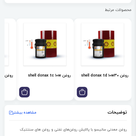
روغن‌ها پایداری بسیار زیادی دارند و بدون موم می‌باشند که خواص کاهش
محصولات مرتبط
دمایی بسیار عالی برای آن ایجاد می‌کنند. روغن سری GS تاریخچه طولانی از
کارکرد رضایت بخش به‌عنوان روانکار انواع تجهیزات را دارد. روغن کمپرسور
سانیسو GS صرف‌نظر از درجه حرارت اواپراتور و کمپرسور می‌تواند به صورت
بالقوه درون کمپرسور هر تاسیساتی استفاده شود. به‌صورت ایده آل روغن
سری GS سانیسو برای دمای پایین‌تر از -18 درجه سانتیگراد شامل مصارف
خانگی و تبرید صنعتی و تهویه مطبوع مناسب است. به خصوص این نوع
روغن با مبردهای HCFC و CFC از قبیل R-22 و R-502 و R-12 سازگار است.
روغن shell donax td 10w30
روغن shell donax tc 10w
روغن shell donax td 85w
علاوه‌براین روغن کمپرسور سری GS سانیسو با مبردهای طبیعی مانند R-717
و R600 و R290 عملکرد بسیار عالی دارد.
توضیحات
مشاهده بیشتر
روغن معدنی سانیسو با پالایش روغن‌های نفتی و روغن های سنتتیک