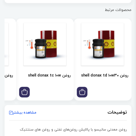
روغن‌ها پایداری بسیار زیادی دارند و بدون موم می‌باشند که خواص کاهش
محصولات مرتبط
دمایی بسیار عالی برای آن ایجاد می‌کنند. روغن سری GS تاریخچه طولانی از
کارکرد رضایت بخش به‌عنوان روانکار انواع تجهیزات را دارد. روغن کمپرسور
سانیسو GS صرف‌نظر از درجه حرارت اواپراتور و کمپرسور می‌تواند به صورت
بالقوه درون کمپرسور هر تاسیساتی استفاده شود. به‌صورت ایده آل روغن
سری GS سانیسو برای دمای پایین‌تر از -18 درجه سانتیگراد شامل مصارف
خانگی و تبرید صنعتی و تهویه مطبوع مناسب است. به خصوص این نوع
روغن با مبردهای HCFC و CFC از قبیل R-22 و R-502 و R-12 سازگار است.
روغن shell donax td 10w30
روغن shell donax tc 10w
روغن shell donax td 85w
علاوه‌براین روغن کمپرسور سری GS سانیسو با مبردهای طبیعی مانند R-717
و R600 و R290 عملکرد بسیار عالی دارد.
توضیحات
مشاهده بیشتر
روغن معدنی سانیسو با پالایش روغن‌های نفتی و روغن های سنتتیک