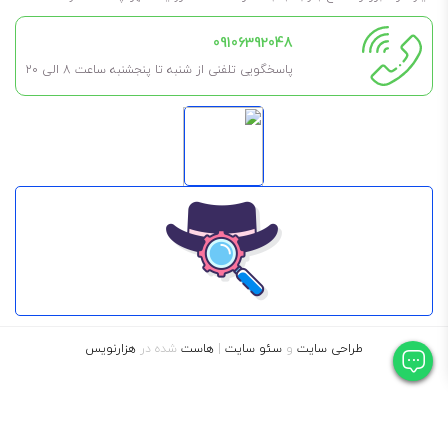
09106392048
پاسخگویی تلفنی از شنبه تا پنجشنبه ساعت 8 الی ۲۰
طراحی سایت
و
سئو سایت
|
هاست
شده در
هزارنویس