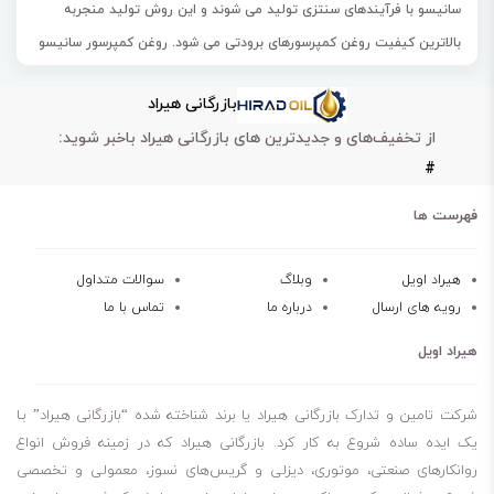
سانیسو با فرآیندهای سنتزی تولید می شوند و این روش تولید منجربه
بالاترین کیفیت روغن کمپرسورهای برودتی می شود. روغن کمپرسور سانیسو
GS از گروه روغن‌های عملیات هیدروژنی (hydrotreating) شده‌ای است که
بازرگانی هیراد
برای روانکاری کمپرسور تبرید همراه با مبرد سنتی طراحی شده است. این
از تخفیف‌های و جدیدترین های بازرگانی هیراد باخبر شوید:
روغن‌ها پایداری بسیار زیادی دارند و بدون موم می‌باشند که خواص کاهش
#
دمایی بسیار عالی برای آن ایجاد می‌کنند. روغن سری GS تاریخچه طولانی از
کارکرد رضایت بخش به‌عنوان روانکار انواع تجهیزات را دارد. روغن کمپرسور
فهرست ها
سانیسو GS صرف‌نظر از درجه حرارت اواپراتور و کمپرسور می‌تواند به صورت
بالقوه درون کمپرسور هر تاسیساتی استفاده شود. به‌صورت ایده آل روغن
هیراد اویل
وبلاگ
سوالات متداول
رویه های ارسال
درباره ما
تماس با ما
سری GS سانیسو برای دمای پایین‌تر از -18 درجه سانتیگراد شامل مصارف
خانگی و تبرید صنعتی و تهویه مطبوع مناسب است. به خصوص این نوع
هیراد اویل
روغن با مبردهای HCFC و CFC از قبیل R-22 و R-502 و R-12 سازگار است.
علاوه‌براین روغن کمپرسور سری GS سانیسو با مبردهای طبیعی مانند R-717
شرکت تامین و تدارک بازرگانی هیراد یا برند شناخته شده “بازرگانی هیراد” بـا
و R600 و R290 عملکرد بسیار عالی دارد.
یک ایده ساده شروع به کار کرد. بازرگانی هیراد که در زمینه فروش انواع
روانکارهای صنعتی، موتوری، دیزلی و گریس‌های نسوز، معمولی و تخصصی
پایداری شیمیایی: مقاومت دربرابر واکنش با مبرد و قطعات فلزی سیستم