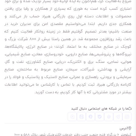
شروع به فعالیت کرد، هم‌اکنون به ایده اولیه خود بسیار نزدیک شده و برای خود
بدون آلودگی به‌منظور جلوگیری از خراشیدگی سطوح یاتاقانها و شیرها و سایر
اعتباری کسب کرده است به طوری که بسیاری از همکاران و رقبا برای یافتن
نواحی حساس
محصولات و اطلاعات دسته اول روی بازرگانی هیراد حساب باز می‌کنند و
عایق قوی الکتریکی
همکاری جدی داریم. ابتدا می‌خواستیم مقصدی امن برای مدیران خرید در
دمای چکیدن پایین برای جلوگیری از ماسیدن در خطوط لوله و بسته شدن
صنعت باشیم؛ بعدتر تصمیم گرفتیم فقط در زمینه روانکار فعالیت کنیم که
باعث رشد روزافزون مجموعه شد. در همین راستا بیش از 800 شرکت بزرگ و
لوله‌ها
کوچک در صنایع مختلف به ما اعتماد کردند؛ در صنایع انرژی، پالایشگاه‌ها،
مقدار موم پایین برای جلوگیری از جدایش موم از ترکیب روغن برودتی در
نیروگاه‌ها و پتروشیمی‌ها، صنایع دارویی، خودروسازی، معادن، صنایع شیمیایی،
پایین ترین نقاط
هوایی، نساجی، سنگ، برق و الکتریک، دریایی، صنایع کشاورزی، نفت و گاز،
پایداری دمایی: برای حذف کربن اضافی رسوب کرده روی نقاط گرم کمپرسور
آرایشی و بهداشتی، شیرآلات، سیمان، صنایع مربوط به ساختمان، صنایع
مانند شیرها و خروجی کمپرسور
سرمایشی و برودتی، راهسازی و عمرانی، صنایع لاستیک و پلاستیک و فولاد را در
کارنامه بازرگانی هیراد ثبت کردیم. با تماس با کارشناس ما می‌توانید اطلاعات
روغن سانیسو 3G
بیشتر در مورد مشتریانی که با آنها کار کردیم، به دست آورید.
روغن سانیسو 4G
روغن سانیسو 5G
ما را در شبکه های اجتماعی دنبال کنید
آدرس
کیلومتر 6 بزرگراه فتح جنوب، جنب دفتر خدمات الکترونیک شهر، پلاک 588 و 600