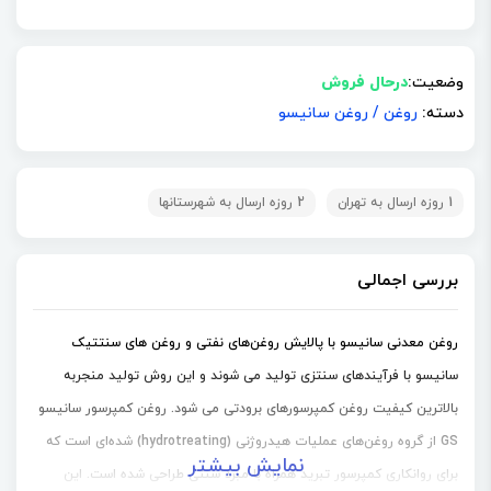
وضعیت:
درحال فروش
دسته:
روغن
/
روغن سانیسو
1 روزه ارسال به تهران
2 روزه ارسال به شهرستانها
بررسی اجمالی
روغن معدنی سانیسو با پالایش روغن‌های نفتی و روغن های سنتتیک
سانیسو با فرآیندهای سنتزی تولید می شوند و این روش تولید منجربه
بالاترین کیفیت روغن کمپرسورهای برودتی می شود. روغن کمپرسور سانیسو
GS از گروه روغن‌های عملیات هیدروژنی (hydrotreating) شده‌ای است که
نمایش بیشتر
برای روانکاری کمپرسور تبرید همراه با مبرد سنتی طراحی شده است. این