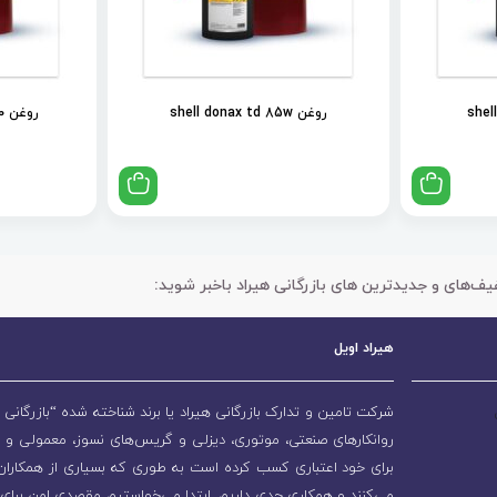
روغن shell donax td 85w
روغن shell spirax s2 als 90
یف‌های و جدیدترین های بازرگانی هیراد باخبر شوید:
هیراد اویل
شرکت تامین و تدارک بازرگانی هیراد یا برند شناخته شده “بازرگانی ه
روانکارهای صنعتی، موتوری، دیزلی و گریس‌های نسوز، معمولی و 
برای خود اعتباری کسب کرده است به طوری که بسیاری از همکاران و
می‌کنند و همکاری جدی داریم. ابتدا می‌خواستیم مقصدی امن برای 