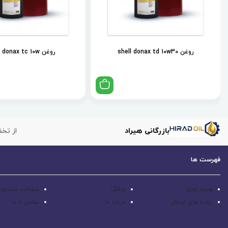
روغن shell donax td 10w30
روغن shell donax tc 10w
بازرگانی هیراد
از تخف
فهرست ها
هیراد اویل
وبلاگ
سوالات متداول
رویه های ارسال
درباره ما
تماس با ما