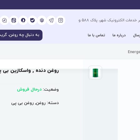
کیلومتر 6 بزرگراه فتح جنوب، جنب دفتر خدمات الکترونیک شهر، پلاک 588 و
سال
درباره ما
تماس با ما
روغن دنده , واسکازین بی پی gear Hypo 80W-90
وضعیت:
درحال فروش
دسته:
روغن
,
روغن بی پی