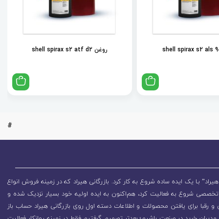
روغن shell spirax s2 atf d2
#
یراد” بـا یک ایده ساده شروع به کار کرد. بازرگانی هیراد که در زمینه فروش انواع
تخصصی شروع به فعالیت کرد، هم‌اکنون به ایده اولیه خود بسیار نزدیک شده و
 رقبا برای یافتن محصولات و اطلاعات دسته اول روی بازرگانی هیراد حساب باز
مدیران خرید در صنعت باشیم؛ بعدتر تصمیم گرفتیم فقط در زمینه روانکار فعالیت