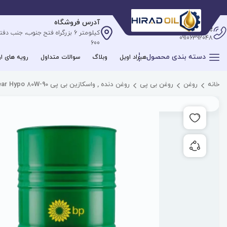
آدرس فروشگاه
پشتیبانی آنلاین
09106392048
600
دسته بندی محصول
هیراد اویل
وبلاگ
سوالات متداول
رویه های ار
خانه
روغن
روغن بی پی
روغن دنده , واسکازین بی پی Energear Hypo 80W-90
افزودن به علاقه مندی ها
به اشتراک گذاری محصول