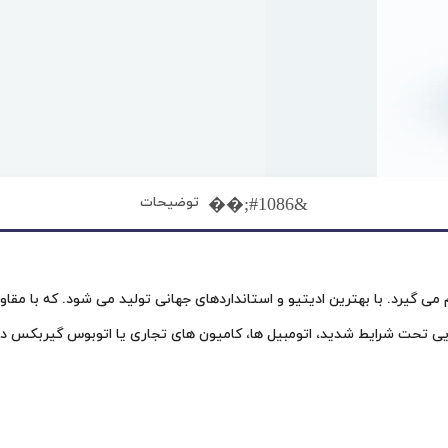
توضیحات
وغن دنده اتوماتیک , ATF و تولید ان از شرکت بی پی , bp انجام می گیرد. با بهترین ادیتیو و استانداردهای جه
نهایی تحت شرایط شدید، اتومبیل ها، کامیون های تجاری یا اتوبوس گیربکس