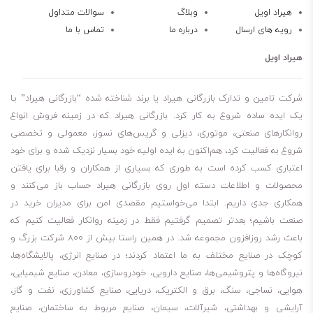
خاصیت ضد زنگ زدگی و ضد خوردگی
هیراد اویل
وبلاگ
سوالات متداول
رویه های ارسال
درباره ما
تماس با ما
خاصیت ضد سایش
خاصیت هماهنگ سازی خوب
هیراد اویل
سازگاری با مواد آب بندی
تمایل فوم کم
شرکت تامین و تدارک بازرگانی هیراد یا برند شناخته شده “بازرگانی هیراد” بـا
روغن دنده , واسکازین بی پی Energear DL 80W-90
یک ایده ساده شروع به کار کرد. بازرگانی هیراد که در زمینه فروش انواع
روانکارهای صنعتی، موتوری، دیزلی و گریس‌های نسوز، معمولی و تخصصی
شروع به فعالیت کرد، هم‌اکنون به ایده اولیه خود بسیار نزدیک شده و برای خود
اعتباری کسب کرده است به طوری که بسیاری از همکاران و رقبا برای یافتن
محصولات و اطلاعات دسته اول روی بازرگانی هیراد حساب باز می‌کنند و
همکاری جدی داریم. ابتدا می‌خواستیم مقصدی امن برای مدیران خرید در
صنعت باشیم؛ بعدتر تصمیم گرفتیم فقط در زمینه روانکار فعالیت کنیم که
باعث رشد روزافزون مجموعه شد. در همین راستا بیش از 800 شرکت بزرگ و
کوچک در صنایع مختلف به ما اعتماد کردند؛ در صنایع انرژی، پالایشگاه‌ها،
نیروگاه‌ها و پتروشیمی‌ها، صنایع دارویی، خودروسازی، معادن، صنایع شیمیایی،
هوایی، نساجی، سنگ، برق و الکتریک، دریایی، صنایع کشاورزی، نفت و گاز،
آرایشی و بهداشتی، شیرآلات، سیمان، صنایع مربوط به ساختمان، صنایع