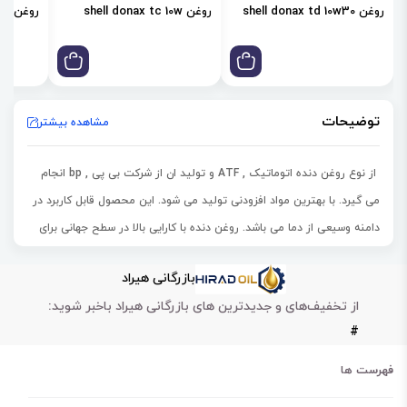
روغن shell donax td 10w30
روغن shell donax tc 10w
روغن shell donax td 85w
توضیحات
مشاهده بیشتر
از نوع روغن دنده اتوماتیک , ATF و تولید ان از شرکت بی پی , bp انجام
می گیرد. با بهترین مواد افزودنی تولید می شود. این محصول قابل کاربرد در
دامنه وسیعی از دما می باشد. روغن دنده با کارایی بالا در سطح جهانی برای
هر دو دنده نهایی هیپویدی دندانه دار دنده انتقال دستی مدرن، برای انتقال
بازرگانی هیراد
در خودروهای تجاری، ماشین آلات ساختمانی و تجهیزات کشاورزی طراحی
از تخفیف‌های و جدیدترین های بازرگانی هیراد باخبر شوید:
شده است.
#
جلوگیری از سائیدگی قطعات
پایداری اکسیداسیون بالا
فهرست ها
جلوگیری از تشکیل رسوبات