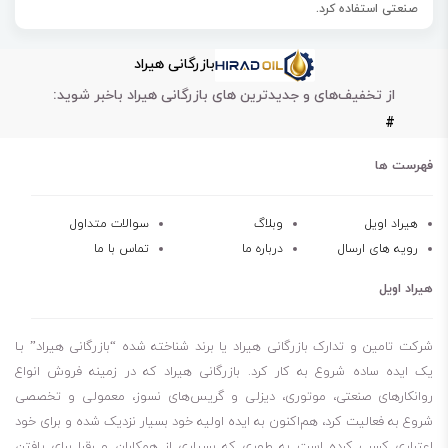
صنعتی استفاده کرد.
بازرگانی هیراد
به طور کلی روغن صنعتی محصول بسیار کاربردی است ست که با استفاده از
از تخفیف‌های و جدیدترین های بازرگانی هیراد باخبر شوید:
آن می توانیم طول عمر دستگاه و قطعات را بالا تر ببریم. قیمت روغن
#
صنعتی با توجه به کاربرد هایی که دارد کاملاً استاندارد بوده و می‌توان گفت
که صنعت گران زیادی برای خرید این محصول اقدام می‌کنند. شما با خریداری
فهرست ها
این محصول می توانید از آسیب دیدن قطعات داخلی جلوگیری کنیم زیرا
نمایش بیشتر
روغن صنعتی خاصیت روغنی دارد که با نشستن بر روی قطعات باعث می
هیراد اویل
وبلاگ
سوالات متداول
رویه های ارسال
درباره ما
تماس با ما
خاصیت پایداری اکسیداسیون عالی
شود که آن ها حرکتی روان داشته باشند و کمتر دچار آسیب دیدگی و ضربه
خاصیت پایداری حرارتی عالی
شوند. همین ویژگی ها است که باعث شده تا روغن صنعتی جزء پرفروش
هیراد اویل
خاصیت ضد زنگ زدگی و ضد خوردگی
ترین محصولات صنعتی باشد. روغن های صنعتی دارای برند های متفاوتی
هستند و برند روغن صنعتی بهران جزء معروف ترین برند های داخلی است.
شرکت تامین و تدارک بازرگانی هیراد یا برند شناخته شده “بازرگانی هیراد” بـا
یک ایده ساده شروع به کار کرد. بازرگانی هیراد که در زمینه فروش انواع
روانکارهای صنعتی، موتوری، دیزلی و گریس‌های نسوز، معمولی و تخصصی
شروع به فعالیت کرد، هم‌اکنون به ایده اولیه خود بسیار نزدیک شده و برای خود
اعتباری کسب کرده است به طوری که بسیاری از همکاران و رقبا برای یافتن