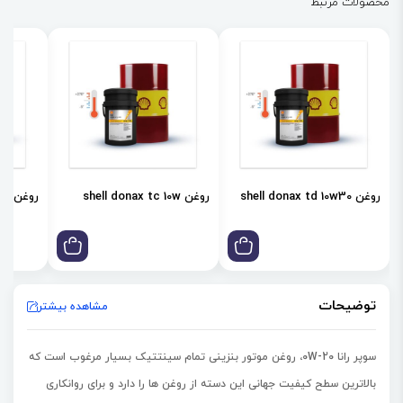
محصولات مرتبط
روغن shell donax td 10w30
روغن shell donax tc 10w
روغن shell donax td 85w
توضیحات
مشاهده بیشتر
سوپر رانا 0W-20، روغن موتور بنزینی تمام سینتتیک بسیار مرغوب است که
بالاترین سطح کیفیت جهانی این دسته از روغن ها را دارد و برای روانکاری