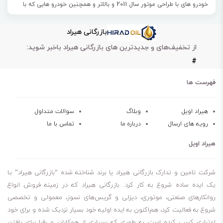
خودرو های با طراحی موتور سال 2011 و بالاتر و همچنین خودرو هایی که با
سوخت الکلی (محتوی اتانول تا E85) کار می کنند، پیشنهاد می شود.
بازرگانی هیراد
بهران سوپر رانا 0W-20، برای روانکاری موتور خودرو های هیبریدی نیز مناسب
از تخفیف‌های و جدیدترین های بازرگانی هیراد باخبر شوید:
است.
#
این محصول با استفاده از روغن پایه تمام سینتتیک و مواد افزودنی بسیار
مرغوب، تولید می شود.
فهرست ها
مقاومت عالی در برابر اکسیداسیون
هیراد اویل
وبلاگ
سوالات متداول
رویه های ارسال
درباره ما
تماس با ما
محافظت عالی در برابر تشکیل لجن و رسوب
سازگاری بیشتر با الاستومرها و آب بندها
هیراد اویل
محافظت از سیستم توربو شارژ
سازگاری باسیستم های کنترل نشر آلاینده ها
شرکت تامین و تدارک بازرگانی هیراد یا برند شناخته شده “بازرگانی هیراد” بـا
موثر بر کاهش مصرف سوخت
یک ایده ساده شروع به کار کرد. بازرگانی هیراد که در زمینه فروش انواع
روانکارهای صنعتی، موتوری، دیزلی و گریس‌های نسوز، معمولی و تخصصی
مناسب برای روانکاری موتور خودرو های هیبریدی
شروع به فعالیت کرد، هم‌اکنون به ایده اولیه خود بسیار نزدیک شده و برای خود
اعتباری کسب کرده است به طوری که بسیاری از همکاران و رقبا برای یافتن