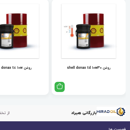
روغن shell donax td 10w30
روغن shell donax tc 10w
بازرگانی هیراد
از تخف
فهرست ها