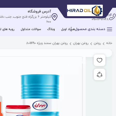
آدرس فروشگاه
پشتیبانی آنلاین
09106392048
600
دسته بندی محصول
هیراد اویل
وبلاگ
سوالات متداول
رویه های ار
خانه
روغن
روغن بهران
روغن بهران سمند ویژه 80W90
افزودن به علاقه مندی ها
به اشتراک گذاری محصول