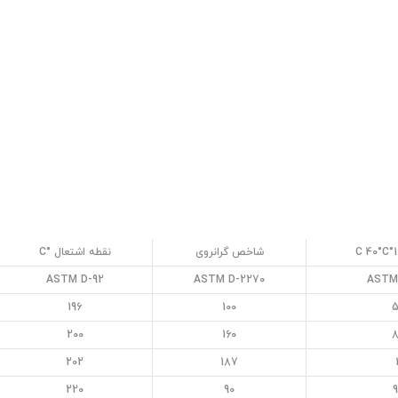
شاخص گرانروی
نقطه اشتعال °C
ASTM D-92
ASTM D-2270
ASTM
196
100
5
200
160
8
202
187
220
90
9