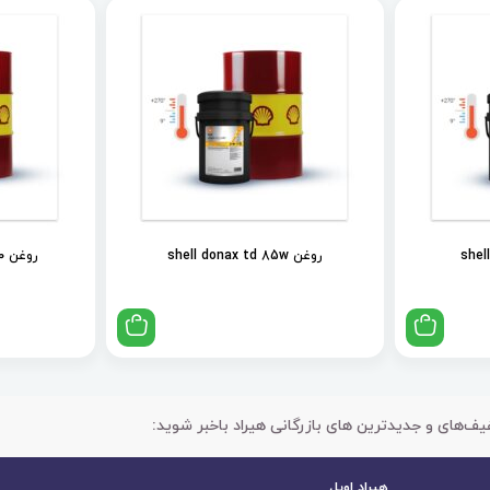
روغن shell donax td 85w
روغن shell spirax s2 als 90
یف‌های و جدیدترین های بازرگانی هیراد باخبر شوید:
هیراد اویل