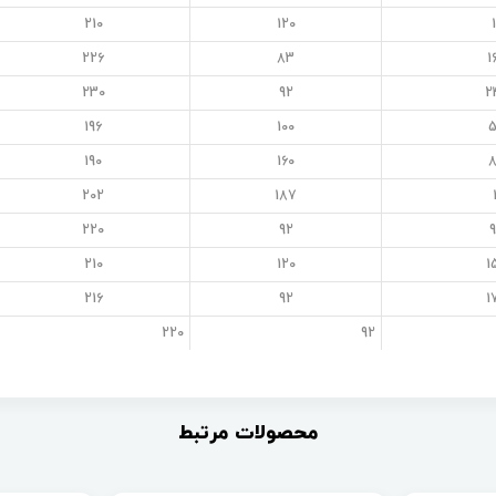
210
120
226
83
1
230
92
2
196
100
5
190
160
8
202
187
220
92
9
210
120
1
216
92
1
220
92
محصولات مرتبط