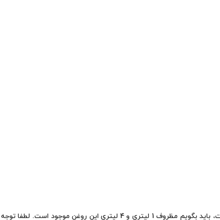
برای کسانی که می‌پرسند روغن بهران سمند ویژه 80W90 چند لیتری است، باید بگ