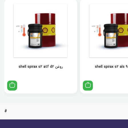
روغن shell spirax s2 atf d2
#