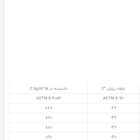
نقطه ریزش °C
دانسیته در 15°C kg/m
ASTM D-4052
ASTM D-97
878
27-
870
36-
880
36-
890
30-