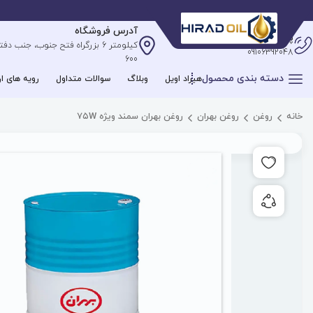
آدرس فروشگاه
پشتیبانی آنلاین
09106392048
600
دسته بندی محصول
هیراد اویل
وبلاگ
سوالات متداول
رویه های ار
خانه
روغن
روغن بهران
روغن بهران سمند ویژه ۷۵W
افزودن به علاقه مندی ها
به اشتراک گذاری محصول