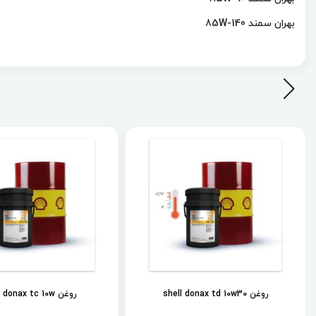
بهران سمند 85W-140
روغن shell donax td 10w30
روغن shell donax tc 10w