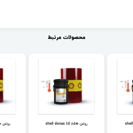
محصولات مرتبط
روغن shell donax td 85w
روغن shell spirax s2 als 90