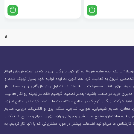
#
یراد” بـا یک ایده ساده شروع به کار کرد. بازرگانی هیراد که در زمینه فروش انواع
تخصصی شروع به فعالیت کرد، هم‌اکنون به ایده اولیه خود بسیار نزدیک شده و
 رقبا برای یافتن محصولات و اطلاعات دسته اول روی بازرگانی هیراد حساب باز
مدیران خرید در صنعت باشیم؛ بعدتر تصمیم گرفتیم فقط در زمینه روانکار فعالیت
کنیم که باعث رشد روزافزون مجموعه شد. در همین راستا بیش از 800 شرکت بزرگ و کوچک در صنایع مختلف به ما اعتماد کردند؛ در صنایع انرژی،
زی، معادن، صنایع شیمیایی، هوایی، نساجی، سنگ، برق و الکتریک، دریایی، صنایع
ربوط به ساختمان، صنایع سرمایشی و برودتی، راهسازی و عمرانی، صنایع لاستیک و
ا کارشناس ما می‌توانید اطلاعات بیشتر در مورد مشتریانی که با آنها کار کردیم، به