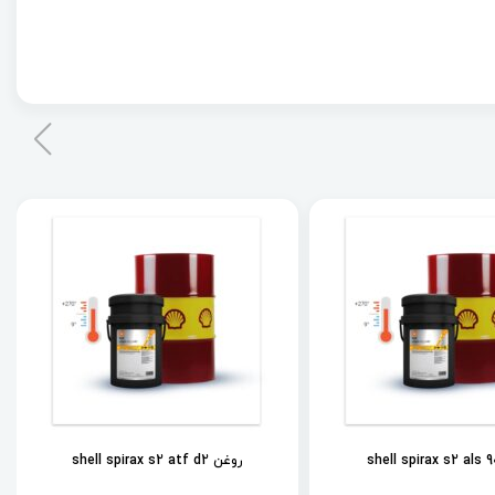
روغن shell spirax s2 atf d2