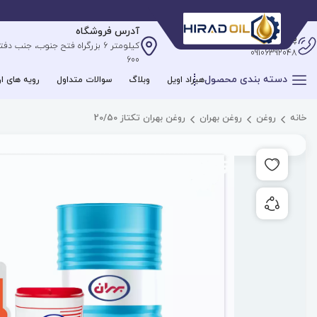
آدرس فروشگاه
پشتیبانی آنلاین
09106392048
600
دسته بندی محصول
هیراد اویل
وبلاگ
سوالات متداول
رویه های ار
خانه
روغن
روغن بهران
روغن بهران تکتاز 20/50
افزودن به علاقه مندی ها
به اشتراک گذاری محصول