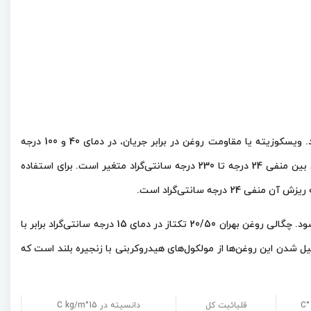
با توجه به ویژگی‌های شیمیایی و فیزیکی روغن بهران تکتاز 20/50 که توسط شرکت نفت بهران اعلام شده است، می‌توان به موارد متعددی پی برد. ویسکوزیته یا مقاومت روغن در برابر جریان، در دمای 40 و 100 درجه
سانتی‌گراد اندازه‌گیری می‌شود. روغن بهران تکتاز 20/50 دارای ویسکوزیته cst 19.2 در دمای 100 درجه سانتی‌گراد است. همچنین، دمای کارکرد روغن بین منفی 24 درجه تا 230 درجه سانتی‌گراد متغیر است. برای استفاده
چگالی یک مایع، نشان‌دهنده فشردگی مولکول‌های آن است. چگالی روغن به واحد کیلوگرم بر لیتر (kg/L) یا گرم بر میلی‌لیتر (g/mL) اندازه‌گیری می‌شود. چگالی روغن بهران 20/50 تکتاز در دمای 15 درجه سانتی‌گراد برابر با
ل شدن این روغن‌ها از مولکول‌های هیدروکربنی با زنجیره بلند است که
C
قلیائیت کل
دانسیته در 15°C kg/m