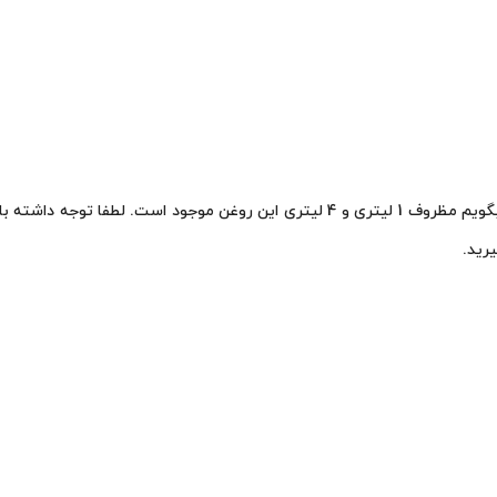
برای کسانی که می‌پرسند روغن بهران تکتاز 20/50 چند لیتر است، باید بگویم مظروف 1 لیت
رید.