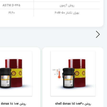
روش آزمون
ASTM D-445
بهران تکتاز 20W-50
19.20
روغن shell donax td 10w30
روغن shell donax tc 10w