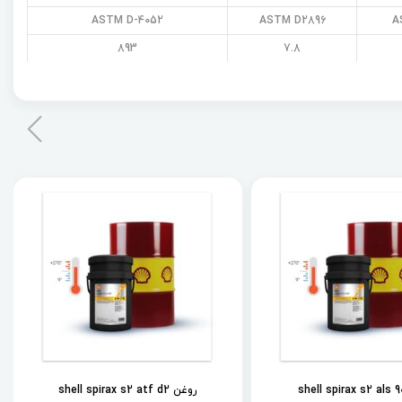
ASTM D-4052
ASTM D2896
A
893
7.8
روغن shell spirax s2 atf d2