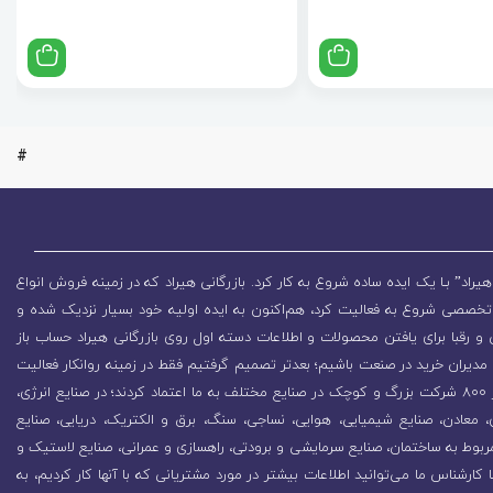
#
یراد” بـا یک ایده ساده شروع به کار کرد. بازرگانی هیراد که در زمینه فروش انواع
تخصصی شروع به فعالیت کرد، هم‌اکنون به ایده اولیه خود بسیار نزدیک شده و
 رقبا برای یافتن محصولات و اطلاعات دسته اول روی بازرگانی هیراد حساب باز
مدیران خرید در صنعت باشیم؛ بعدتر تصمیم گرفتیم فقط در زمینه روانکار فعالیت
کنیم که باعث رشد روزافزون مجموعه شد. در همین راستا بیش از 800 شرکت بزرگ و کوچک در صنایع مختلف به ما اعتماد کردند؛ در صنایع انرژی،
زی، معادن، صنایع شیمیایی، هوایی، نساجی، سنگ، برق و الکتریک، دریایی، صنایع
ربوط به ساختمان، صنایع سرمایشی و برودتی، راهسازی و عمرانی، صنایع لاستیک و
ا کارشناس ما می‌توانید اطلاعات بیشتر در مورد مشتریانی که با آنها کار کردیم، به