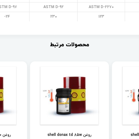
STM D-97
ASTM D-92
ASTM D-2270
24-
230
123
محصولات مرتبط
روغن shell donax td 85w
روغن shell spirax s2 als 90