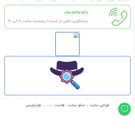
محافظت عالی از قطعات موتور
09106392048
برای کسانی که می‌پرسند روغن بهران تکتاز 20/50 چند لیتر است، باید بگویم
پاسخگویی تلفنی از شنبه تا پنجشنبه ساعت 8 الی ۲۰
مظروف 1 لیتری و 4 لیتری این روغن موجود است. لطفا توجه داشته باشید،
برای چک کردن موجودی انبار مبنی بر اینکه مظروف مورد نیاز شما موجود
هست یا نه، باید با شماره‌هایی که در سایت قرار دادیم، تماس بگیرید.
1 لیتری
4 لیتری
طراحی سایت
و
سئو سایت
|
هاست
شده در
هزارنویس