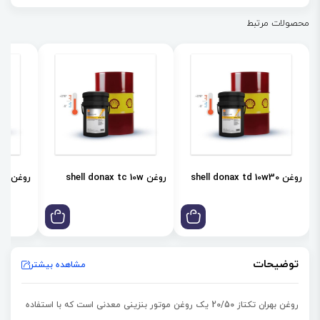
می‌شود.
محصولات مرتبط
✔ روغن موتور بنزینی معدنی با کیفیت
✔ مناسب روانکاری خودروها
✔ تولید شده با مرغوب‌ترین مواد اولیه
✔ استارت موتور در دمای پایین
✔ افزایش عمر موتور خودرو
✔ پایداری بالا اکسیداسیون
✔ جلوگیری از تشکیل رسوب و لجن
روغن shell donax td 10w30
روغن shell donax tc 10w
روغن shell donax td 85w
✔ محافظت عالی از قطعات موتور
توضیحات
مشاهده بیشتر
روغن بهران تکتاز 20/50
یک روغن موتور بنزینی معدنی است که با استفاده