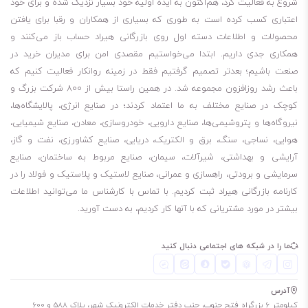
شروع به فعالیت کرد، هم‌اکنون به ایده اولیه خود بسیار نزدیک شده و برای خود
روانکاری خودروهای دارای سطح کیفیت SG توصیه می‌شود. با مقاومت بالایی
اعتباری کسب کرده است به طوری که بسیاری از همکاران و رقبا برای یافتن
در برابر اکسیداسیون و تشکیل رسوب و لجن در موتور، این روغن نه تنها
محصولات و اطلاعات دسته اول روی بازرگانی هیراد حساب باز می‌کنند و
باعث جلوگیری از خوردگی قطعات موتور می‌شود، بلکه با محافظت عالی از
همکاری جدی داریم. ابتدا می‌خواستیم مقصدی امن برای مدیران خرید در
قطعات موتور در برابر سایش، می‌تواند عمر مفید موتور خودرو را افزایش
صنعت باشیم؛ بعدتر تصمیم گرفتیم فقط در زمینه روانکار فعالیت کنیم که
باعث رشد روزافزون مجموعه شد. در همین راستا بیش از 800 شرکت بزرگ و
دهد.
کوچک در صنایع مختلف به ما اعتماد کردند؛ در صنایع انرژی، پالایشگاه‌ها،
به طور کلی، استفاده از روغن تکتاز 20/50 بهران می‌تواند باعث بهبود عملکرد
نیروگاه‌ها و پتروشیمی‌ها، صنایع دارویی، خودروسازی، معادن، صنایع شیمیایی،
خودرو و کاهش هزینه‌های نگهداری و تعمیرات آن شود.
هوایی، نساجی، سنگ، برق و الکتریک، دریایی، صنایع کشاورزی، نفت و گاز،
روغن موتور بنزینی
آرایشی و بهداشتی، شیرآلات، سیمان، صنایع مربوط به ساختمان، صنایع
استارت موتور در دمای پایین
سرمایشی و برودتی، راهسازی و عمرانی، صنایع لاستیک و پلاستیک و فولاد را در
کارنامه بازرگانی هیراد ثبت کردیم. با تماس با کارشناس ما می‌توانید اطلاعات
کیفیت خوب
بیشتر در مورد مشتریانی که با آنها کار کردیم، به دست آورید.
مواد پایه و افزودنی درجه یک
افزایش عمر موتور خودرو
ما را در شبکه های اجتماعی دنبال کنید
چند درجه‌ای
پایداری بالا اکسیداسیون
آدرس
جلوگیری از تشکیل رسوب و لجن
کیلومتر 6 بزرگراه فتح جنوب، جنب دفتر خدمات الکترونیک شهر، پلاک 588 و 600