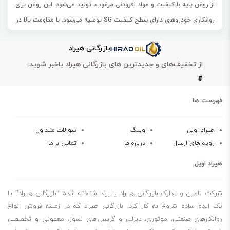
از روغن پایه با کیفیت و مواد افزودنی مرغوب، تولید می‌شود. این روغن برای
روانکاری خودروهای دارای سطح کیفیت SG توصیه می‌شود. با مقاومت بالا در
برابر اکسیداسیون و تشکیل رسوب و لجن در موتور، این
روغن
نه تنها باعث
بازرگانی هیراد
جلوگیری از خوردگی قطعات موتور می‌شود، بلکه با محافظت عالی از قطعات
از تخفیف‌های و جدیدترین های بازرگانی هیراد باخبر شوید:
موتور در برابر سایش، می‌تواند عمر مفید موتور خودرو را افزایش دهد. به
#
طور کلی، استفاده از روغن بهران 20/50 تکتاز می‌تواند باعث بهبود عملکرد
خودرو و کاهش هزینه‌های نگهداری و تعمیرات آن شود.
فهرست ها
روغن موتور بنزینی معدنی
تولید با استفاده از روغن پایه و مواد افزودنی مرغوب
هیراد اویل
وبلاگ
سوالات متداول
رویه های ارسال
درباره ما
تماس با ما
مناسب برای روانکاری خودروهای دارای سطح کیفیت SG
دارای مقاومت بالای در برابر اکسیداسیون و تشکیل رسوب و لجن در موتور
هیراد اویل
با محافظت عالی از قطعات موتور در برابر سایش، موجب افزایش عمر موتور
خودرو نیز می‌گردد.
شرکت تامین و تدارک بازرگانی هیراد یا برند شناخته شده “بازرگانی هیراد” بـا
این نوع
روغن بهران
یک روغن موتور بنزینی معدنی است که با استفاده از
یک ایده ساده شروع به کار کرد. بازرگانی هیراد که در زمینه فروش انواع
روانکارهای صنعتی، موتوری، دیزلی و گریس‌های نسوز، معمولی و تخصصی
روغن پایه با کیفیت و مواد افزودنی مرغوب، تولید می‌شود. این روغن برای