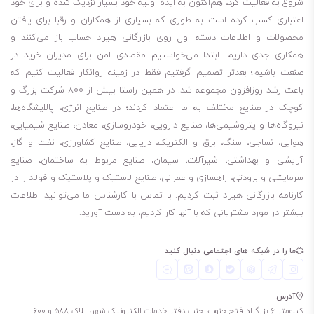
شروع به فعالیت کرد، هم‌اکنون به ایده اولیه خود بسیار نزدیک شده و برای خود
شرکت نفت بهران
اعتباری کسب کرده است به طوری که بسیاری از همکاران و رقبا برای یافتن
استفاده در یاتاقان‌های ساده و چرخ‌دنده‌های بخار، گاز و توربین‌های آبی
محصولات و اطلاعات دسته اول روی بازرگانی هیراد حساب باز می‌کنند و
مخصوص روانکاری انواع توربین‌ بخار، گاز و توربو کمپرسور
همکاری جدی داریم. ابتدا می‌خواستیم مقصدی امن برای مدیران خرید در
استفاده جهت هدایت انتقال انرژی مکانیکی از یک محیط کاری به دستگاه
صنعت باشیم؛ بعدتر تصمیم گرفتیم فقط در زمینه روانکار فعالیت کنیم که
باعث رشد روزافزون مجموعه شد. در همین راستا بیش از 800 شرکت بزرگ و
علاوه بر روانکاری، دارای خاصیت جداسازی خوب از آب است.
کوچک در صنایع مختلف به ما اعتماد کردند؛ در صنایع انرژی، پالایشگاه‌ها،
چندین شرکت معتبر از جمله آلستوم سوئیس، آنسالدو ایتالیا، الین اتریش
نیروگاه‌ها و پتروشیمی‌ها، صنایع دارویی، خودروسازی، معادن، صنایع شیمیایی،
و زیمنس آلمان، این
روغن توربین بهران
را برای استفاده در ماشین‌آلات
هوایی، نساجی، سنگ، برق و الکتریک، دریایی، صنایع کشاورزی، نفت و گاز،
تایید کرده‌اند. این امر، گواهی بر کیفیت و قابلیت اطمینان بالای این محصول
آرایشی و بهداشتی، شیرآلات، سیمان، صنایع مربوط به ساختمان، صنایع
است. شرکت‌ها در صنایع مختلف می‌توانند از استفاده از روغن توربین بهران
سرمایشی و برودتی، راهسازی و عمرانی، صنایع لاستیک و پلاستیک و فولاد را در
کارنامه بازرگانی هیراد ثبت کردیم. با تماس با کارشناس ما می‌توانید اطلاعات
۴۶ بهره‌مند شوند، زیرا پایداری حرارتی و اکسیداسیون عالی، محافظت در برابر
بیشتر در مورد مشتریانی که با آنها کار کردیم، به دست آورید.
خوردگی و ویژگی‌های جداسازی آب از جمله مزایای دیگر آن است.
با انتخاب روغن توربین ۴۶ بهران می‌توانند هزینه‌های تعمیر و نگهداری را
ما را در شبکه های اجتماعی دنبال کنید
کاهش، زمان کار را افزایش و طول عمر ماشین آلات خود را افزایش دهند و
در نهایت قیمت نهایی خود را بهبود بخشند.
آدرس
شرکت Alstom سوییس
کیلومتر 6 بزرگراه فتح جنوب، جنب دفتر خدمات الکترونیک شهر، پلاک 588 و 600