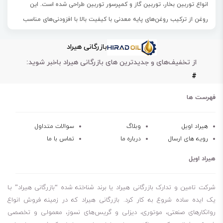
انواع توربین‌ بخار، توربین گاز و کمپرسور توربین طراحی شده است. این
روغن از ترکیب روغن‌های پایه معدنی با کیفیت بالا با افزودنی‌های مناسب
تولید می‌شود و در نتیجه محصولی با عملکرد و پایداری عالی به دست
بازرگانی هیراد
می‌آید. این روغن عمدتاً در یاتاقان‌ها و چرخ‌دنده‌های توربین‌های بخار،
از تخفیف‌های و جدیدترین های بازرگانی هیراد باخبر شوید:
توربین‌های گاز و توربین‌های آبی استفاده می‌شود.
#
علاوه بر این، روغن بهران 46 توربین به طور خاص برای روانکاری انواع توربین
از جمله کمپرسورهای بخار، گاز و توربو برای انتقال انرژی مکانیکی از یک
فهرست ها
محیط کار به یک دستگاه فرموله شده است. یکی از ویژگی‌های قابل توجه این
روغن خاصیت جداسازی آب عالی آن است که آن را به گزینه‌ای ایده‌آل برای
هیراد اویل
وبلاگ
سوالات متداول
رویه های ارسال
درباره ما
تماس با ما
استفاده در محیط‌هایی که آلودگی آب نگران‌کننده است، تبدیل می‌کند.
به طور کلی، روغن توربین بهران 46 یک انتخاب عالی برای شرکت‌هایی است
هیراد اویل
که به دنبال روان‌کننده‌ای با کیفیت هستند که بتواند عملکرد، پایداری و
محافظت عالی از ماشین‌آلات داشته باشد.
شرکت تامین و تدارک بازرگانی هیراد یا برند شناخته شده “بازرگانی هیراد” بـا
یک
روغن صنعتی
با کیفیت و عملکرد عالی
یک ایده ساده شروع به کار کرد. بازرگانی هیراد که در زمینه فروش انواع
روانکارهای صنعتی، موتوری، دیزلی و گریس‌های نسوز، معمولی و تخصصی
تولیدشده از ترکیب روغن پایه مرغوب معدنی و مواد افزودنی مناسب توسط