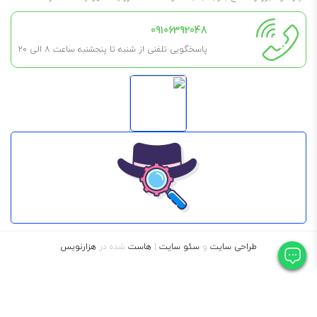
شرکت Ansaldo ایتااوستا
09106392048
شرکت Elin اتریش
پاسخگویی تلفنی از شنبه تا پنجشنبه ساعت 8 الی ۲۰
شرکت Siemens آلمان
طراحی سایت
و
سئو سایت
|
هاست
شده در
هزارنویس