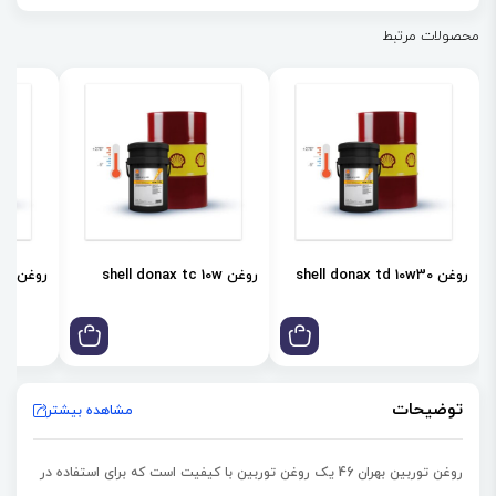
✔ قابل استفاده در انواع توربین‌های بخار، گاز و توربو کمپرسورها
محصولات مرتبط
✔ مورد تایید شرکت‌های Alstom سوییس و Siemens آلمان
✔ پایداری حرارتی و اکسیداسیون عالی
✔ محافظت بسیار خوب در برابر زنگ‌زدگی
✔ جداپذیری عالی روغن از آب
✔ محافظت در برابر خوردگی
✔ تشکیل کف کم
روغن shell donax td 10w30
روغن shell donax tc 10w
روغن shell donax td 85w
توضیحات
مشاهده بیشتر
روغن توربین بهران 46
یک
روغن توربین
با کیفیت است که برای استفاده در