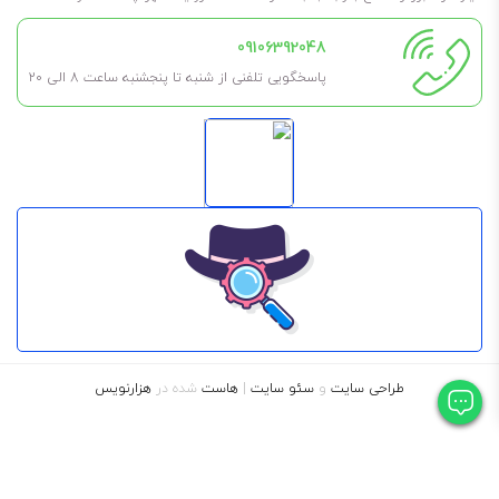
09106392048
پاسخگویی تلفنی از شنبه تا پنجشنبه ساعت 8 الی ۲۰
طراحی سایت
و
سئو سایت
|
هاست
شده در
هزارنویس