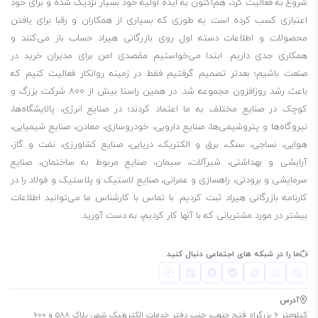
شروع به فعالیت کرد، هم‌اکنون به ایده اولیه خود بسیار نزدیک شده و برای خود
اعتباری کسب کرده است به طوری که بسیاری از همکاران و رقبا برای یافتن
محصولات و اطلاعات دسته اول روی بازرگانی هیراد حساب باز می‌کنند و
همکاری جدی داریم. ابتدا می‌خواستیم مقصدی امن برای مدیران خرید در
صنعت باشیم؛ بعدتر تصمیم گرفتیم فقط در زمینه روانکار فعالیت کنیم که
باعث رشد روزافزون مجموعه شد. در همین راستا بیش از 800 شرکت بزرگ و
کوچک در صنایع مختلف به ما اعتماد کردند؛ در صنایع انرژی، پالایشگاه‌ها،
نیروگاه‌ها و پتروشیمی‌ها، صنایع دارویی، خودروسازی، معادن، صنایع شیمیایی،
هوایی، نساجی، سنگ، برق و الکتریک، دریایی، صنایع کشاورزی، نفت و گاز،
آرایشی و بهداشتی، شیرآلات، سیمان، صنایع مربوط به ساختمان، صنایع
سرمایشی و برودتی، راهسازی و عمرانی، صنایع لاستیک و پلاستیک و فولاد را در
کارنامه بازرگانی هیراد ثبت کردیم. با تماس با کارشناس ما می‌توانید اطلاعات
بیشتر در مورد مشتریانی که با آنها کار کردیم، به دست آورید.
ما را در شبکه های اجتماعی دنبال کنید
آدرس
کیلومتر 6 بزرگراه فتح جنوب، جنب دفتر خدمات الکترونیک شهر، پلاک 588 و 600