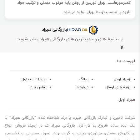
کمپرسورهاست. بهران توربین از روغن پایه مرغوب معدنی و ترکیب مواد
افزودنی مناسب توسط بهران تولید می‌شود.
شرکت Alstom سوییس
بازرگانی هیراد
شرکت Ansaldo ایتااوستا
از تخفیف‌های و جدیدترین های بازرگانی هیراد باخبر شوید:
شرکت Elin اتریش
#
شرکت Siemens آلمان
پایداری حرارتی و اکسیداسیون عالی
فهرست ها
محافظت بسیار خوب در برابر زنگ زدگی و خوردگی
جدا پذیری عالی روغن از آب
هیراد اویل
وبلاگ
سوالات متداول
رویه های ارسال
درباره ما
تماس با ما
آزاد سازی بسیار خوب هوا از روغن ( Air Release )
هیراد اویل
شرکت تامین و تدارک بازرگانی هیراد یا برند شناخته شده “بازرگانی هیراد” بـا
یک ایده ساده شروع به کار کرد. بازرگانی هیراد که در زمینه فروش انواع
روانکارهای صنعتی، موتوری، دیزلی و گریس‌های نسوز، معمولی و تخصصی