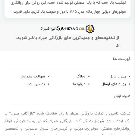
کیفیت بالا است که با پایه معدنی تولید شده است. این روغن برای روانکاری
موتورهای دیزلی چهارزمانه مدل 1995 با دور و سرعت بالا کاربرد دارد. قدرت
پاک‌کنندگی و پراکنده‌سازی بسیار عالی دوده و ذرات ناشی از احتراق در
بازرگانی هیراد
موتورهای دیزلی را داراست.
از تخفیف‌های و جدیدترین های بازرگانی هیراد باخبر شوید:
همچنین، روغن بهران 25w50 توربو لاین دارای مقاومت عالی در برابر
#
اکسیداسیون و پایداری عالی در برابر کاهش گرانروی است. با توجه به
ویژگی‌های بسیار مطلوب این روغن، استفاده از آن در موتورهای دیزلی
فهرست ها
صنعتی و تجاری، بهبود عملکرد و افزایش عمر موتور را به همراه دارد.
بنابراین، بهران توربو لاین 25w50 به عنوان یک گزینه مناسب و با کیفیت
هیراد اویل
وبلاگ
سوالات متداول
رویه های ارسال
درباره ما
تماس با ما
برای روانکاری موتورهای دیزلی در صنایع مختلف، مورد استفاده قرار می‌گیرد.
نوعی
روغن‌ موتور دیزلی
با پایه معدنی
هیراد اویل
توصیه برای روانکاری موتورهای دیزلی چهارزمانه مدل 1995 که با دور و
سرعت بالا کار می‌کند.
شرکت تامین و تدارک بازرگانی هیراد یا برند شناخته شده “بازرگانی هیراد” بـا
دارای قدرت پاک‌کنندگی و پراکنده‌سازی بسیار عالی دوده و ذرات ناشی از
یک ایده ساده شروع به کار کرد. بازرگانی هیراد که در زمینه فروش انواع
روانکارهای صنعتی، موتوری، دیزلی و گریس‌های نسوز، معمولی و تخصصی
احتراق در موتورهای دیزلی