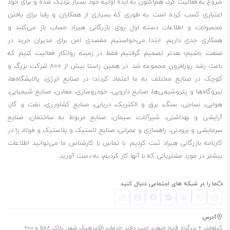
شروع به فعالیت کرد، هم‌اکنون به ایده اولیه خود بسیار نزدیک شده و برای خود
با مقاومت عالی در برابر اکسیداسیون و پایداری عالی در برابر کاهش گرانروی
اعتباری کسب کرده است به طوری که بسیاری از همکاران و رقبا برای یافتن
محصولات و اطلاعات دسته اول روی بازرگانی هیراد حساب باز می‌کنند و
بهران توربو لاین یکی از محصولات برجسته شرکت نفت بهران است که به
همکاری جدی داریم. ابتدا می‌خواستیم مقصدی امن برای مدیران خرید در
عنوان روغن موتور دیزلی با کیفیت بالا شناخته می‌شود. این روغن با گرید
صنعت باشیم؛ بعدتر تصمیم گرفتیم فقط در زمینه روانکار فعالیت کنیم که
باعث رشد روزافزون مجموعه شد. در همین راستا بیش از 800 شرکت بزرگ و
ویسکوزیته 25W-50 طراحی شده و به طور خاص برای موتورهای دیزلی
کوچک در صنایع مختلف به ما اعتماد کردند؛ در صنایع انرژی، پالایشگاه‌ها،
چهارزمانه مناسب است. در ادامه به بررسی ویژگی‌ها، مزایا و نکات مهم در
نیروگاه‌ها و پتروشیمی‌ها، صنایع دارویی، خودروسازی، معادن، صنایع شیمیایی،
خرید و فروش این محصول می‌پردازیم.
هوایی، نساجی، سنگ، برق و الکتریک، دریایی، صنایع کشاورزی، نفت و گاز،
یکی از مزایا بهران توربو لاین 25W-50 به کاهش مصرف سوخت کمک
آرایشی و بهداشتی، شیرآلات، سیمان، صنایع مربوط به ساختمان، صنایع
می‌کند. این روغن موتور دیزلی با ویژگی‌های خاص خود، از جمله **کاهش
سرمایشی و برودتی، راهسازی و عمرانی، صنایع لاستیک و پلاستیک و فولاد را در
کارنامه بازرگانی هیراد ثبت کردیم. با تماس با کارشناس ما می‌توانید اطلاعات
اصطکاک** بین قطعات متحرک موتور، به بهبود کارایی موتور و در نتیجه
بیشتر در مورد مشتریانی که با آنها کار کردیم، به دست آورید.
کاهش مصرف سوخت کمک می‌کند.
علاوه بر این، این روغن دارای **قدرت پاک‌کنندگی** و **پراکندگی عالی
ما را در شبکه های اجتماعی دنبال کنید
دوده** و ذرات ناشی از احتراق است که باعث می‌شود موتور در شرایط
بهینه‌تری کار کند و مصرف سوخت کمتری داشته باشد. همچنین، پایداری
آدرس
عالی در برابر کاهش گرانروی در اثر کارکردهای طولانی نیز به حفظ عملکرد
کیلومتر 6 بزرگراه فتح جنوب، جنب دفتر خدمات الکترونیک شهر، پلاک 588 و 600