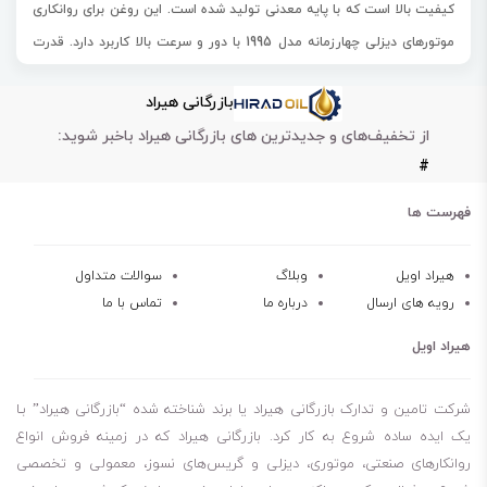
کیفیت بالا است که با پایه معدنی تولید شده است. این روغن برای روانکاری
موتورهای دیزلی چهارزمانه مدل 1995 با دور و سرعت بالا کاربرد دارد. قدرت
پاک‌کنندگی و پراکنده‌سازی بسیار عالی دوده و ذرات ناشی از احتراق در
بازرگانی هیراد
موتورهای دیزلی را داراست.
از تخفیف‌های و جدیدترین های بازرگانی هیراد باخبر شوید:
همچنین، روغن بهران 25w50 توربو لاین دارای مقاومت عالی در برابر
#
اکسیداسیون و پایداری عالی در برابر کاهش گرانروی است. با توجه به
ویژگی‌های بسیار مطلوب این روغن، استفاده از آن در موتورهای دیزلی
فهرست ها
صنعتی و تجاری، بهبود عملکرد و افزایش عمر موتور را به همراه دارد.
بنابراین، بهران توربو لاین 25w50 به عنوان یک گزینه مناسب و با کیفیت
هیراد اویل
وبلاگ
سوالات متداول
رویه های ارسال
درباره ما
تماس با ما
برای روانکاری موتورهای دیزلی در صنایع مختلف، مورد استفاده قرار می‌گیرد.
نوعی
روغن‌ موتور دیزلی
با پایه معدنی
هیراد اویل
توصیه برای روانکاری موتورهای دیزلی چهارزمانه مدل 1995 که با دور و
سرعت بالا کار می‌کند.
شرکت تامین و تدارک بازرگانی هیراد یا برند شناخته شده “بازرگانی هیراد” بـا
دارای قدرت پاک‌کنندگی و پراکنده‌سازی بسیار عالی دوده و ذرات ناشی از
یک ایده ساده شروع به کار کرد. بازرگانی هیراد که در زمینه فروش انواع
روانکارهای صنعتی، موتوری، دیزلی و گریس‌های نسوز، معمولی و تخصصی
احتراق در موتورهای دیزلی