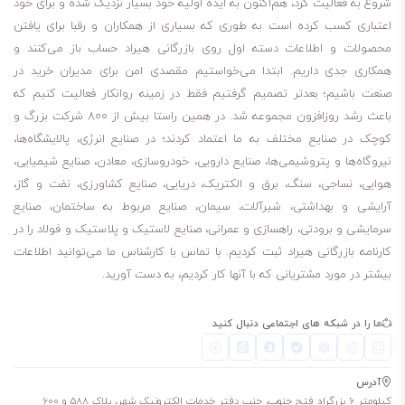
شروع به فعالیت کرد، هم‌اکنون به ایده اولیه خود بسیار نزدیک شده و برای خود
با مقاومت عالی در برابر اکسیداسیون و پایداری عالی در برابر کاهش گرانروی
اعتباری کسب کرده است به طوری که بسیاری از همکاران و رقبا برای یافتن
این نوع
روغن بهران
یکی از بهترین روغن‌های موتور دیزلی با کیفیت بالا
محصولات و اطلاعات دسته اول روی بازرگانی هیراد حساب باز می‌کنند و
است. برخی از ویژگی‌های بسیار مطلوب این روغن شامل قدرت پاک‌کنندگی و
همکاری جدی داریم. ابتدا می‌خواستیم مقصدی امن برای مدیران خرید در
پراکنده‌سازی بسیار عالی دوده، فراریت مطلوب و در‌ نتیجه کاهش کم شدن
صنعت باشیم؛ بعدتر تصمیم گرفتیم فقط در زمینه روانکار فعالیت کنیم که
باعث رشد روزافزون مجموعه شد. در همین راستا بیش از 800 شرکت بزرگ و
سطح روغن، مقاومت عالی در برابر اکسیداسیون، کاهش تشکیل لجن و
کوچک در صنایع مختلف به ما اعتماد کردند؛ در صنایع انرژی، پالایشگاه‌ها،
رسوب، خاصیت ضد سایش و پایداری عالی در برابر کاهش گرانروی است. با
نیروگاه‌ها و پتروشیمی‌ها، صنایع دارویی، خودروسازی، معادن، صنایع شیمیایی،
توجه به این ویژگی‌ها، روغن بهران توربو لاین 25w50 به عنوان یکی از
هوایی، نساجی، سنگ، برق و الکتریک، دریایی، صنایع کشاورزی، نفت و گاز،
بهترین گزینه‌های موجود در بازار برای روانکاری موتورهای دیزلی در صنایع
آرایشی و بهداشتی، شیرآلات، سیمان، صنایع مربوط به ساختمان، صنایع
مختلف، شناخته شده است. استفاده از این روغن سبب بهبود عملکرد و
سرمایشی و برودتی، راهسازی و عمرانی، صنایع لاستیک و پلاستیک و فولاد را در
کارنامه بازرگانی هیراد ثبت کردیم. با تماس با کارشناس ما می‌توانید اطلاعات
افزایش عمر موتور می‌شود و در نتیجه، کاهش هزینه‌های نگهداری و
بیشتر در مورد مشتریانی که با آنها کار کردیم، به دست آورید.
تعمیرات را به همراه دارد.
روغن موتور دیزلی با کیفیت
ما را در شبکه های اجتماعی دنبال کنید
قدرت پاک‌کنندگی و پراکنده‌سازی بسیار عالی دوده
فراریت مطلوب و در‌ نتیجه کاهش کم کردن روغن
آدرس
مقاومت عالی در برابر اکسیداسیون
کیلومتر 6 بزرگراه فتح جنوب، جنب دفتر خدمات الکترونیک شهر، پلاک 588 و 600