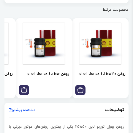
دارد.
محصولات مرتبط
✔ روغن‌ موتور دیزلی مرغوب
✔ مناسب روانکاری موتورهای دیزلی چهارزمانه مدل 1995
✔ قدرت پاک‌کنندگی و پراکنده‌سازی بسیار عالی دوده
✔ فراريت مطلوب و در‌ نتيجه كاهش كم كردن روغن
✔ مقاومت عالي در برابر اكسيداسيون
✔ كاهش تشكيل لجن و رسوب
✔ خاصیت ضد سايش
روغن shell donax td 10w30
روغن shell donax tc 10w
روغن shell donax td 85w
✔ پايداري عالي در برابر كاهش گرانروی
توضیحات
مشاهده بیشتر
روغن بهران توربو لاین 25w50
یکی از بهترین روغن‌های موتور دیزلی با