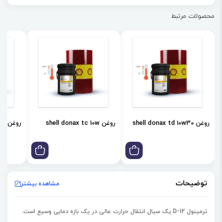
دارند
محصولات مرتبط
کارایی عالی در بازه دمایی 94- تا 230 درجه سانتی‌گراد
روغن shell donax td 10w30
روغن shell donax tc 10w
روغن shell donax td 85w
توضیحات
مشاهده بیشتر
ترمینول D-12 یک سیال انتقال حرارت عالی در یک بازه دمایی وسیع است.