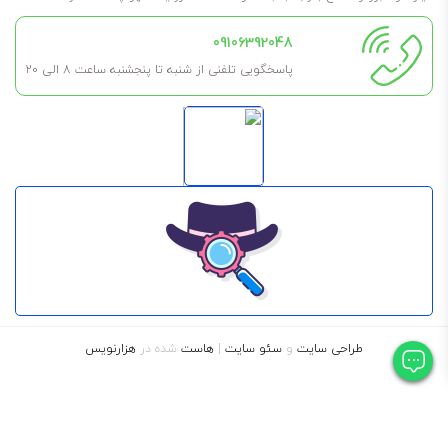
09106392048
پاسخگویی تلفنی از شنبه تا پنجشنبه ساعت 8 الی ۲۰
طراحی سایت
و
سئو سایت
|
هاست
شده در
هزارنویس