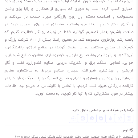
شروع به فعالیت کرد، هم‌اکنون به ایده اولیه خود بسیار نزدیک شده و برای خود
اعتباری کسب کرده است به طوری که بسیاری از همکاران و رقبا برای یافتن
محصولات و اطلاعات دسته اول روی بازرگانی هیراد حساب باز می‌کنند و
همکاری جدی داریم. ابتدا می‌خواستیم مقصدی امن برای مدیران خرید در
صنعت باشیم؛ بعدتر تصمیم گرفتیم فقط در زمینه روانکار فعالیت کنیم که
باعث رشد روزافزون مجموعه شد. در همین راستا بیش از 800 شرکت بزرگ و
کوچک در صنایع مختلف به ما اعتماد کردند؛ در صنایع انرژی، پالایشگاه‌ها،
نیروگاه‌ها و پتروشیمی‌ها، صنایع دارویی، خودروسازی، معادن، صنایع شیمیایی،
هوایی، نساجی، سنگ، برق و الکتریک، دریایی، صنایع کشاورزی، نفت و گاز،
آرایشی و بهداشتی، شیرآلات، سیمان، صنایع مربوط به ساختمان، صنایع
سرمایشی و برودتی، راهسازی و عمرانی، صنایع لاستیک و پلاستیک و فولاد را در
کارنامه بازرگانی هیراد ثبت کردیم. با تماس با کارشناس ما می‌توانید اطلاعات
بیشتر در مورد مشتریانی که با آنها کار کردیم، به دست آورید.
ما را در شبکه های اجتماعی دنبال کنید
آدرس
کیلومتر 6 بزرگراه فتح جنوب، جنب دفتر خدمات الکترونیک شهر، پلاک 588 و 600