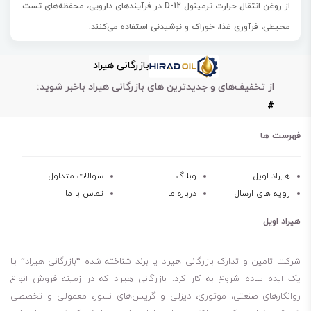
از روغن انتقال حرارت ترمینول D-12 در فرآیند‌های دارویی، محفظه‌های تست
محیطی، فرآوری غذا، خوراک و نوشیدنی استفاده می‌کنند.
از این روغن در فضاهایی که نیاز به یک خنک‌کننده و همچنین گرم‌کننده
بازرگانی هیراد
دارند استفاده می‌شود.
از تخفیف‌های و جدیدترین های بازرگانی هیراد باخبر شوید:
روغن انتقال حرارت ترمینول D-12 از استفاده روغن‌های چندگانه در تجهیزات
#
را کاهش می‌دهد.
این روغن بوی کمی داشته و به لحاظ سمیت بی‌خطر است.
فهرست ها
استفاده از روغن انتقال حرارت ترمینول D-12 آسان است و مشکلات ناشی از
استفاده از چند سیال در تجهیزات را به دنبال ندارد.
هیراد اویل
وبلاگ
سوالات متداول
رویه های ارسال
درباره ما
تماس با ما
کاربرد آسان
هزینه پایین
هیراد اویل
انجام عملیات گرمایشی و سرمایشی
عاری از بو
شرکت تامین و تدارک بازرگانی هیراد یا برند شناخته شده “بازرگانی هیراد” بـا
کارایی عالی در دمای پایین
یک ایده ساده شروع به کار کرد. بازرگانی هیراد که در زمینه فروش انواع
روانکارهای صنعتی، موتوری، دیزلی و گریس‌های نسوز، معمولی و تخصصی