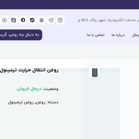
کیلومتر 6 بزرگراه فتح جنوب، جنب دفتر خدمات الکترونیک شهر، پلاک 588 و
سال
درباره ما
تماس با ما
روغن انتقال حرارت ترمینول 68 herminol
وضعیت:
درحال فروش
دسته:
روغن
,
روغن ترمینول