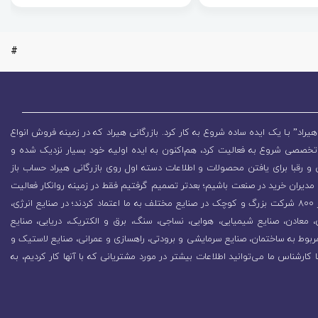
#
یراد” بـا یک ایده ساده شروع به کار کرد. بازرگانی هیراد که در زمینه فروش انواع
تخصصی شروع به فعالیت کرد، هم‌اکنون به ایده اولیه خود بسیار نزدیک شده و
 رقبا برای یافتن محصولات و اطلاعات دسته اول روی بازرگانی هیراد حساب باز
مدیران خرید در صنعت باشیم؛ بعدتر تصمیم گرفتیم فقط در زمینه روانکار فعالیت
کنیم که باعث رشد روزافزون مجموعه شد. در همین راستا بیش از 800 شرکت بزرگ و کوچک در صنایع مختلف به ما اعتماد کردند؛ در صنایع انرژی،
زی، معادن، صنایع شیمیایی، هوایی، نساجی، سنگ، برق و الکتریک، دریایی، صنایع
ربوط به ساختمان، صنایع سرمایشی و برودتی، راهسازی و عمرانی، صنایع لاستیک و
ا کارشناس ما می‌توانید اطلاعات بیشتر در مورد مشتریانی که با آنها کار کردیم، به