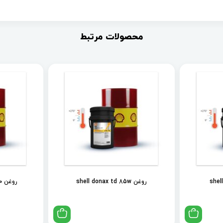
محصولات مرتبط
روغن shell donax td 85w
روغن shell spirax s2 als 90