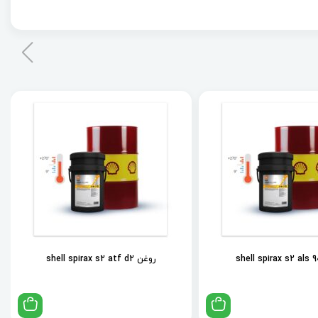
روغن shell spirax s2 atf d2