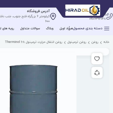
آدرس فروشگاه
پشتیبانی آنلاین
09106392048
600
دسته بندی محصول
هیراد اویل
وبلاگ
سوالات متداول
رویه های ار
خانه
روغن
روغن ترمینول
روغن انتقال حرارت ترمینول 68 Therminol
افزودن به علاقه مندی ها
به اشتراک گذاری محصول