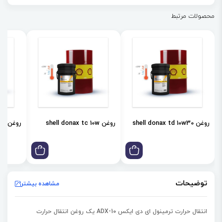
محصولات مرتبط
روغن shell donax td 10w30
روغن shell donax tc 10w
روغن shell donax td 85w
توضیحات
مشاهده بیشتر
انتقال حرارت ترمینول ای دی ایکس ADX-10 یک روغن انتقال حرارت