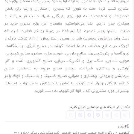
شروع به فعالیت کرد، هم‌اکنون به ایده اولیه خود بسیار نزدیک شده و برای خود
اعتباری کسب کرده است به طوری که بسیاری از همکاران و رقبا برای یافتن
محصولات و اطلاعات دسته اول روی بازرگانی هیراد حساب باز می‌کنند و
همکاری جدی داریم. ابتدا می‌خواستیم مقصدی امن برای مدیران خرید در
صنعت باشیم؛ بعدتر تصمیم گرفتیم فقط در زمینه روانکار فعالیت کنیم که
باعث رشد روزافزون مجموعه شد. در همین راستا بیش از 800 شرکت بزرگ و
کوچک در صنایع مختلف به ما اعتماد کردند؛ در صنایع انرژی، پالایشگاه‌ها،
نیروگاه‌ها و پتروشیمی‌ها، صنایع دارویی، خودروسازی، معادن، صنایع شیمیایی،
هوایی، نساجی، سنگ، برق و الکتریک، دریایی، صنایع کشاورزی، نفت و گاز،
آرایشی و بهداشتی، شیرآلات، سیمان، صنایع مربوط به ساختمان، صنایع
سرمایشی و برودتی، راهسازی و عمرانی، صنایع لاستیک و پلاستیک و فولاد را در
کارنامه بازرگانی هیراد ثبت کردیم. با تماس با کارشناس ما می‌توانید اطلاعات
بیشتر در مورد مشتریانی که با آنها کار کردیم، به دست آورید.
ما را در شبکه های اجتماعی دنبال کنید
آدرس
کیلومتر 6 بزرگراه فتح جنوب، جنب دفتر خدمات الکترونیک شهر، پلاک 588 و 600