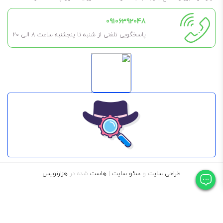
09106392048
پاسخگویی تلفنی از شنبه تا پنجشنبه ساعت 8 الی ۲۰
طراحی سایت
و
سئو سایت
|
هاست
شده در
هزارنویس