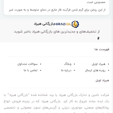
مصنوعی است.
از این روغن برای گرم شدن فرآیند فاز مایع در دمای متوسط و به صورت غیر
مستقیم استفاده می‌کنند.
بازرگانی هیراد
روغن انتقال حرارت ترمینول ای دی ایکس ADX-10 به دلیل قابلیت پمپاژ
از تخفیف‌های و جدیدترین های بازرگانی هیراد باخبر شوید:
عالی سبب خاموش شدن و راه‌اندازی آسان می‌شود.
#
این روغن از نقطه ریزش پایین (80- درجه سانتی‌گراد) و گرانروی عالی
برخوردار است، به همین دلیل نیاز به بخار و ردیابی گرما را از بین می‌برد.
فهرست ها
کاربرد آسان
هیراد اویل
وبلاگ
سوالات متداول
رویه های ارسال
درباره ما
تماس با ما
کارکرد عالی در دمای پایین
قابلیت پمپاژ تا دمای 56- درجه سانتی‌گراد
هیراد اویل
شرکت تامین و تدارک بازرگانی هیراد یا برند شناخته شده “بازرگانی هیراد” بـا
یک ایده ساده شروع به کار کرد. بازرگانی هیراد که در زمینه فروش انواع
روانکارهای صنعتی، موتوری، دیزلی و گریس‌های نسوز، معمولی و تخصصی