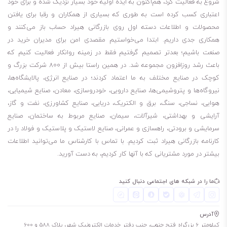
شروع به فعالیت کرد، هم‌اکنون به ایده اولیه خود بسیار نزدیک شده و برای خود
مقاومت از خوردگی
اعتباری کسب کرده است به طوری که بسیاری از همکاران و رقبا برای یافتن
پایداری اکسیداسیون عالی
محصولات و اطلاعات دسته اول روی بازرگانی هیراد حساب باز می‌کنند و
همکاری جدی داریم. ابتدا می‌خواستیم مقصدی امن برای مدیران خرید در
برای کسانی که می‌پرسند روغن اس کا اف skf LFFM 100 چند لیتر است، باید
صنعت باشیم؛ بعدتر تصمیم گرفتیم فقط در زمینه روانکار فعالیت کنیم که
باعث رشد روزافزون مجموعه شد. در همین راستا بیش از 800 شرکت بزرگ و
بگویم مظروف 5 لیتری این روغن موجود است. لطفا توجه داشته باشید، برای
کوچک در صنایع مختلف به ما اعتماد کردند؛ در صنایع انرژی، پالایشگاه‌ها،
چک کردن موجودی انبار مبنی بر اینکه مظروف مورد نیاز شما موجود هست
نیروگاه‌ها و پتروشیمی‌ها، صنایع دارویی، خودروسازی، معادن، صنایع شیمیایی،
یا نه، باید با شماره‌هایی که در سایت قرار دادیم، تماس بگیرید.
هوایی، نساجی، سنگ، برق و الکتریک، دریایی، صنایع کشاورزی، نفت و گاز،
5 لیتری
آرایشی و بهداشتی، شیرآلات، سیمان، صنایع مربوط به ساختمان، صنایع
برای طولانی شدن عمر روغن اس کا اف skf LFFM 100 ، حتما در فضای
سرمایشی و برودتی، راهسازی و عمرانی، صنایع لاستیک و پلاستیک و فولاد را در
کارنامه بازرگانی هیراد ثبت کردیم. با تماس با کارشناس ما می‌توانید اطلاعات
خشک، بدون رطوبت و مسقف نگهداری شود. به این معنی که در کارگاه در
بیشتر در مورد مشتریانی که با آنها کار کردیم، به دست آورید.
معرض باد و باران نباشد تا طول عمر آن کم نشود.
همچنین اگر نیاز به آن ندارید، تا جای ممکن درب آن را باز نکنید مگر اینکه
ما را در شبکه های اجتماعی دنبال کنید
مطمئن هستید مدت کوتاهی آن را استفاده خواهید کرد.
در صورت نگهداری مناسب، روغن صنعتی اس کا اف LFFM 100 حداقل تا 24
آدرس
ماه کارایی خود را به خوبی حفظ می‌کند.
کیلومتر 6 بزرگراه فتح جنوب، جنب دفتر خدمات الکترونیک شهر، پلاک 588 و 600