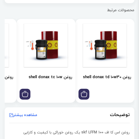
شفاف
محصولات مرتبط
روغن shell donax td 10w30
روغن shell donax tc 10w
روغن shell donax td 85w
توضیحات
مشاهده بیشتر
روغن اس کا اف skf LFFM 100 یک روغن
خوراکی با کیفیت و کارایی