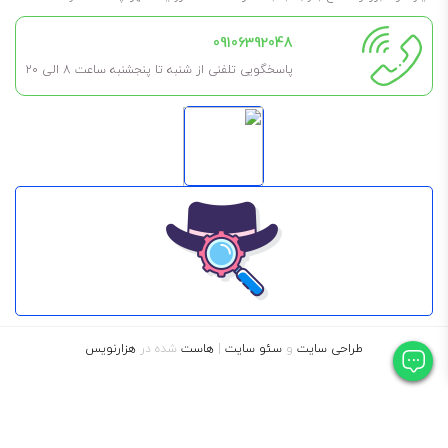
09106392048
این روغن شفاف است.
پاسخگویی تلفنی از شنبه تا پنجشنبه ساعت 8 الی ۲۰
طراحی سایت
و
سئو سایت
|
هاست
شده در
هزارنویس