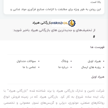
بالا
است.
این روغن
به طور ویژه برای مطابقت با الزامات صنایع فرآوری مواد غذایی و
داروسازی فرموله شده اند.
بازرگانی هیراد
روغن اس کا اف skf LFFM 100
به طور خاص برای استفاده در کاربردهای
از تخفیف‌های و جدیدترین های بازرگانی هیراد باخبر شوید:
زنجیره‌ای در این صنایع طراحی و تایید شده اند
.
#
این محصول همچنین در روانکاری
زنجیر نقاله، زنجیر درایو و زنجیر
بالابر
ن
یز
کاربرد دارد.
فهرست ها
کارایی روغن اس کا اف skf LFFM 100 در بازه دمایی 30- تا 130 درجه
سانتی‌گراد است.
هیراد اویل
وبلاگ
سوالات متداول
رویه های ارسال
درباره ما
تماس با ما
روغن خوراکی با کیفیت
هیراد اویل
خاصیت ضد سایش عالی
سازگاری در حضور رطوبت
شرکت تامین و تدارک بازرگانی هیراد یا برند شناخته شده “بازرگانی هیراد” بـا
حفظ عملکرد در دمای پایین
یک ایده ساده شروع به کار کرد. بازرگانی هیراد که در زمینه فروش انواع
روانکارهای صنعتی، موتوری، دیزلی و گریس‌های نسوز، معمولی و تخصصی
بازدارندگی فولاد و مس