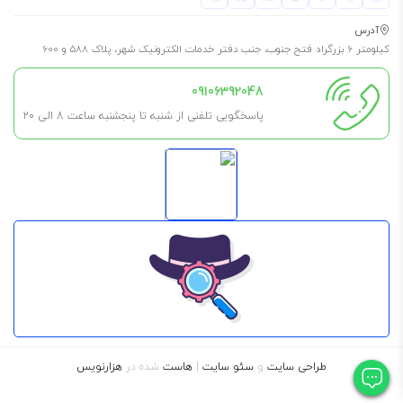
آدرس
کیلومتر 6 بزرگراه فتح جنوب، جنب دفتر خدمات الکترونیک شهر، پلاک 588 و 600
09106392048
پاسخگویی تلفنی از شنبه تا پنجشنبه ساعت 8 الی ۲۰
طراحی سایت
و
سئو سایت
|
هاست
شده در
هزارنویس