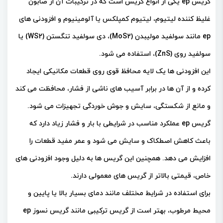
گریس ep یکی از انواع گریس است که در ترکیبات آن از صابون
غلیظ کننده لیتیوم، لیتیوم کمپلکس یا آلومینیوم و افزودنی های
ep مانند سولفید مولیبدن (MoS2)، دی سولفید تنگستن (WS2) یا
سولفید روی (ZnS)، استفاده می شود.
این افزودنی ها یک لایه محافظ قوی روی قطعات مکانیکی ایجاد
کرده و از آن ها در برابر آسیب های ناشی از فشار، محافظت می کند
و مانع از شکستگی، سایش و جوش خوردگی تجهیزات می شود.
گریس ep عملکرد مناسب در شرایطی با بار و فشار زیاد دارد که
باعث کاهش اصطکاک و سایش می شود و عمر مفید قطعات را
افزایش می دهد. همچنین این گریس ها به دلیل وجود افزودنی های
خاص، قیمتی بالاتر از گریس های معمولی دارند.
برای استفاده در شرایط مختلف مانند دمای بسیار بالا یا پایین و
محیط مرطوب، بهتر است از گریس ترکیبی مانند گریس نسوز ep