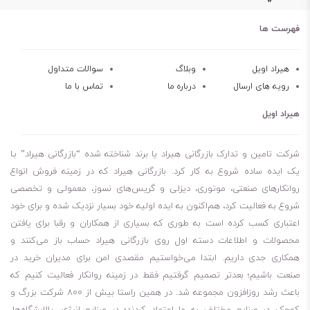
فهرست ها
هیراد اویل
وبلاگ
سوالات متداول
رویه های ارسال
درباره ما
تماس با ما
هیراد اویل
شرکت تامین و تدارک بازرگانی هیراد یا برند شناخته شده “بازرگانی هیراد” بـا
یک ایده ساده شروع به کار کرد. بازرگانی هیراد که در زمینه فروش انواع
روانکارهای صنعتی، موتوری، دیزلی و گریس‌های نسوز، معمولی و تخصصی
شروع به فعالیت کرد، هم‌اکنون به ایده اولیه خود بسیار نزدیک شده و برای خود
اعتباری کسب کرده است به طوری که بسیاری از همکاران و رقبا برای یافتن
محصولات و اطلاعات دسته اول روی بازرگانی هیراد حساب باز می‌کنند و
همکاری جدی داریم. ابتدا می‌خواستیم مقصدی امن برای مدیران خرید در
صنعت باشیم؛ بعدتر تصمیم گرفتیم فقط در زمینه روانکار فعالیت کنیم که
باعث رشد روزافزون مجموعه شد. در همین راستا بیش از 800 شرکت بزرگ و
کوچک در صنایع مختلف به ما اعتماد کردند؛ در صنایع انرژی، پالایشگاه‌ها،