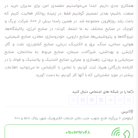
همکاری جدی داریم. ابتدا می‌خواستیم مقصدی امن برای مدیران خرید در
صنعت باشیم؛ بعدتر تصمیم گرفتیم فقط در زمینه روانکار فعالیت کنیم که
باعث رشد روزافزون مجموعه شد. در همین راستا بیش از 800 شرکت بزرگ و
کوچک در صنایع مختلف به ما اعتماد کردند؛ در صنایع انرژی، پالایشگاه‌ها،
نیروگاه‌ها و پتروشیمی‌ها، صنایع دارویی، خودروسازی، معادن، صنایع شیمیایی،
هوایی، نساجی، سنگ، برق و الکتریک، دریایی، صنایع کشاورزی، نفت و گاز،
آرایشی و بهداشتی، شیرآلات، سیمان، صنایع مربوط به ساختمان، صنایع
سرمایشی و برودتی، راهسازی و عمرانی، صنایع لاستیک و پلاستیک و فولاد را در
کارنامه بازرگانی هیراد ثبت کردیم. با تماس با کارشناس ما می‌توانید اطلاعات
بیشتر در مورد مشتریانی که با آنها کار کردیم، به دست آورید.
ما را در شبکه های اجتماعی دنبال کنید
آدرس
کیلومتر 6 بزرگراه فتح جنوب، جنب دفتر خدمات الکترونیک شهر، پلاک 588 و 600
09106392048