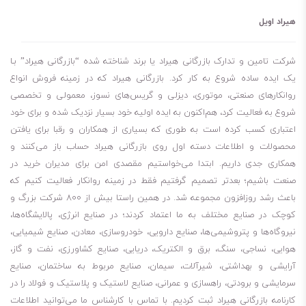
هیراد اویل
شرکت تامین و تدارک بازرگانی هیراد یا برند شناخته شده “بازرگانی هیراد” بـا
یک ایده ساده شروع به کار کرد. بازرگانی هیراد که در زمینه فروش انواع
روانکارهای صنعتی، موتوری، دیزلی و گریس‌های نسوز، معمولی و تخصصی
شروع به فعالیت کرد، هم‌اکنون به ایده اولیه خود بسیار نزدیک شده و برای خود
اعتباری کسب کرده است به طوری که بسیاری از همکاران و رقبا برای یافتن
محصولات و اطلاعات دسته اول روی بازرگانی هیراد حساب باز می‌کنند و
همکاری جدی داریم. ابتدا می‌خواستیم مقصدی امن برای مدیران خرید در
صنعت باشیم؛ بعدتر تصمیم گرفتیم فقط در زمینه روانکار فعالیت کنیم که
باعث رشد روزافزون مجموعه شد. در همین راستا بیش از 800 شرکت بزرگ و
کوچک در صنایع مختلف به ما اعتماد کردند؛ در صنایع انرژی، پالایشگاه‌ها،
نیروگاه‌ها و پتروشیمی‌ها، صنایع دارویی، خودروسازی، معادن، صنایع شیمیایی،
هوایی، نساجی، سنگ، برق و الکتریک، دریایی، صنایع کشاورزی، نفت و گاز،
آرایشی و بهداشتی، شیرآلات، سیمان، صنایع مربوط به ساختمان، صنایع
سرمایشی و برودتی، راهسازی و عمرانی، صنایع لاستیک و پلاستیک و فولاد را در
کارنامه بازرگانی هیراد ثبت کردیم. با تماس با کارشناس ما می‌توانید اطلاعات