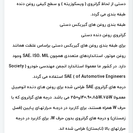
دستی از لحاظ گرانروی ( ویسکوزیته ) و سطح کیفی روغن دنده
طبقه بندی می گردد.
طبقه بندی روغن های گیربکس دستی
گرانروی روغن دنده دستی
برای طبقه بندی روغن های گیربکس دستی براساس غلظت همانند
روغن موتور، استانداردهای متعددی همچون SAE، ISO، MIL وجود
دارد. در کشور ما معمولا استاندارد انجمن مهندسی خودرو ( Society
of Automotive Engineers ) SAE استفاده می گردد.
درجه های گرانروی SAE طراحی شده برای روغن هـای دنـده اتومبيـل
معمـولا 140،90،85W،75Wو250 می باشد. درجه های گرانروی که با
حرف W همراه هستند، برای کاربرد در درجـه حـرارتهـای پـايين (فصل
زمستان) و درجه های گرانروی بدون حرف W، برای کاربرد در درجه
حرارتهای بالا (تابستان) طراحی شده اند.