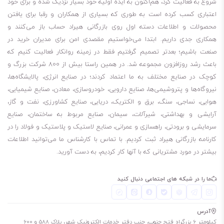
شروع به فعالیت کرد، هم‌اکنون به ایده اولیه خود بسیار نزدیک شده و برای خود
68 تحت تأثیر عوامل مختلفی قرار دارد که در ادامه به بررسی آن‌ها خواهیم
اعتباری کسب کرده است به طوری که بسیاری از همکاران و رقبا برای یافتن
پرداخت.
محصولات و اطلاعات دسته اول روی بازرگانی هیراد حساب باز می‌کنند و
محافظت در برابر سایش
همکاری جدی داریم. ابتدا می‌خواستیم مقصدی امن برای مدیران خرید در
پایداری اکسیداسیون
صنعت باشیم؛ بعدتر تصمیم گرفتیم فقط در زمینه روانکار فعالیت کنیم که
باعث رشد روزافزون مجموعه شد. در همین راستا بیش از 800 شرکت بزرگ و
عوامل EP
کوچک در صنایع مختلف به ما اعتماد کردند؛ در صنایع انرژی، پالایشگاه‌ها،
ضد سایش
نیروگاه‌ها و پتروشیمی‌ها، صنایع دارویی، خودروسازی، معادن، صنایع شیمیایی،
مهار کننده های زنگ زدگی آنتی اکسیدان ها
هوایی، نساجی، سنگ، برق و الکتریک، دریایی، صنایع کشاورزی، نفت و گاز،
ضد کف
آرایشی و بهداشتی، شیرآلات، سیمان، صنایع مربوط به ساختمان، صنایع
بیوسیدها
سرمایشی و برودتی، راهسازی و عمرانی، صنایع لاستیک و پلاستیک و فولاد را در
کارنامه بازرگانی هیراد ثبت کردیم. با تماس با کارشناس ما می‌توانید اطلاعات
قابلیت فیلتر شدن عالی
بیشتر در مورد مشتریانی که با آنها کار کردیم، به دست آورید.
جدا پذیری خوب روغن از آب
آزاد سازی بسیارخوب هوا از روغن ( Air Release )
ما را در شبکه های اجتماعی دنبال کنید
محافظت بسیار خوب در برابر خوردگی و زنگ زدگی
پایداری حرارتی و اکسیداسیون عالی
آدرس
سازگاری با آلیاژهای نرم و رنگی ( نقره و برنز )
کیلومتر 6 بزرگراه فتح جنوب، جنب دفتر خدمات الکترونیک شهر، پلاک 588 و 600