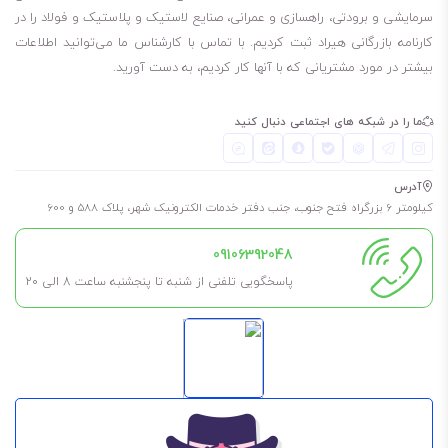
210 لیتری
سرمایشی و برودتی، راهسازی و عمرانی، صنایع لاستیک و پلاستیک و فولاد را در
کارنامه بازرگانی هیراد ثبت کردیم. با تماس با کارشناس ما می‌توانید اطلاعات
برای طولانی شدن عمر روغن و گریس، حتما در فضای خشک، بدون رطوبت و
بیشتر در مورد مشتریانی که با آنها کار کردیم، به دست آورید.
مسقف نگهداری شود. به این معنی که در کارگاه در معرض باد و باران نباشد
تا طول عمر آن کم نشود.
ما را در شبکه های اجتماعی دنبال کنید
همچنین اگر نیاز به آن ندارید، تا جای ممکن درب آن را باز نکنید مگر اینکه
مطمئن هستید مدت کوتاهی آن را استفاده خواهید کرد.
آدرس
این روغن، زرد کم رنگ است.
کیلومتر 6 بزرگراه فتح جنوب، جنب دفتر خدمات الکترونیک شهر، پلاک 588 و 600
09106392048
پاسخگویی تلفنی از شنبه تا پنجشنبه ساعت 8 الی ۲۰