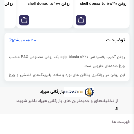
روغن shell donax td 10w30
روغن shell donax tc 10w
روغن shell donax td 85w
توضیحات
مشاهده بیشتر
روغن آجیپ بلاسیا اس agip blasia s220 یک روغن مصنوعی PAO مناسب
چرخ دنده‌های حلزونی است.
این روغن در روانکاری یاتاقان های نورد و ساده، بلبرینگ‌های غلتشی و چرخ
دنده‌ها کاربرد دارد.
بازرگانی هیراد
همچنین روغن 220 Agip BLASIA S از دنده‌ها و یاتاقان‌ها در برابر ساییدگی
از تخفیف‌های و جدیدترین های بازرگانی هیراد باخبر شوید:
و ریزشکن شدن محافظت می‌کند.
#
220 Agip BLASIA S را میتوان برای دمای سرویس تا حدود 200 درجه سانتی
گراد در کارکرد مداوم استفاده کرد.
فهرست ها
روغن آجیپ بلاسیا اس 220 در فر و ماشین آلاتی که در معرض دماهای بالا