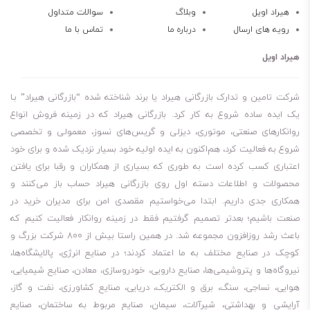
روغن کمپرسور هوا باکیفیت
هیراد اویل
وبلاگ
سوالات متداول
رویه های ارسال
درباره ما
تماس با ما
پایداری حرارتی عالی
پایداری اکسیداسیون بالا
هیراد اویل
محافظ خوردگی و زنگ زدگی
جداپذیری مطلوب روغن از آب
شرکت تامین و تدارک بازرگانی هیراد یا برند شناخته شده “بازرگانی هیراد” بـا
ارتعاشات کم
یک ایده ساده شروع به کار کرد. بازرگانی هیراد که در زمینه فروش انواع
روانکارهای صنعتی، موتوری، دیزلی و گریس‌های نسوز، معمولی و تخصصی
انتشار سریع کف
شروع به فعالیت کرد، هم‌اکنون به ایده اولیه خود بسیار نزدیک شده و برای خود
کنترل رهاسازی هوا
اعتباری کسب کرده است به طوری که بسیاری از همکاران و رقبا برای یافتن
کاهش هزینه تعمیر و نگهداری
محصولات و اطلاعات دسته اول روی بازرگانی هیراد حساب باز می‌کنند و
برای کسانی که می‌پرسند روغن بهران کمپرسور PS 68 چند لیتری است، باید
همکاری جدی داریم. ابتدا می‌خواستیم مقصدی امن برای مدیران خرید در
بگویم مظروف 210 لیتری این روغن موجود است. لطفا توجه داشته باشید،
صنعت باشیم؛ بعدتر تصمیم گرفتیم فقط در زمینه روانکار فعالیت کنیم که
باعث رشد روزافزون مجموعه شد. در همین راستا بیش از 800 شرکت بزرگ و
برای چک کردن موجودی انبار مبنی بر اینکه مظروف مورد نیاز شما موجود
کوچک در صنایع مختلف به ما اعتماد کردند؛ در صنایع انرژی، پالایشگاه‌ها،
هست یا نه، باید با شماره‌هایی که در سایت قرار دادیم، تماس بگیرید.
نیروگاه‌ها و پتروشیمی‌ها، صنایع دارویی، خودروسازی، معادن، صنایع شیمیایی،
210 لیتری
هوایی، نساجی، سنگ، برق و الکتریک، دریایی، صنایع کشاورزی، نفت و گاز،
روغن بهران کمپرسور PS 22
آرایشی و بهداشتی، شیرآلات، سیمان، صنایع مربوط به ساختمان، صنایع