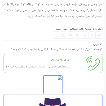
روغن بهران کمپرسور PS 32
سرمایشی و برودتی، راهسازی و عمرانی، صنایع لاستیک و پلاستیک و فولاد را در
کارنامه بازرگانی هیراد ثبت کردیم. با تماس با کارشناس ما می‌توانید اطلاعات
روغن بهران کمپرسور PS 46
بیشتر در مورد مشتریانی که با آنها کار کردیم، به دست آورید.
روغن بهران کمپرسور PS 68
روغن بهران کمپرسور PS 100
ما را در شبکه های اجتماعی دنبال کنید
روغن بهران کمپرسور PS 150
روغن بهران کمپرسور VDL 32
آدرس
روغن بهران کمپرسور VDL 46
کیلومتر 6 بزرگراه فتح جنوب، جنب دفتر خدمات الکترونیک شهر، پلاک 588 و 600
روغن بهران کمپرسور VDL 68
09106392048
روغن بهران کمپرسور VDL 100
پاسخگویی تلفنی از شنبه تا پنجشنبه ساعت 8 الی ۲۰
روغن بهران کمپرسور VDL 150
مشخصات فیزیکی
گرانروی cSt
شاخص
نقطه
نقطه
دانسیته در
– شیمیایی
100°C 40°C
گرانروی
اشتعال
ریزش °C
15°C kg/m
°C
روش آزمون
ASTM D445
ASTM
ASTM
ASTM
ASTM D4052
D97
D92
D2270