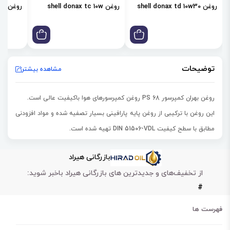
روغن shell donax td 10w30
روغن shell donax tc 10w
روغن shell donax td 85w
توضیحات
مشاهده بیشتر
روغن بهران کمپرسور PS 68 روغن کمپرسورهای هوا باکیفیت عالی است.
این روغن با ترکیبی از روغن پایه پارافینی بسیار تصفیه شده و مواد افزودنی
مطابق با سطح کیفیت DIN 51506-VDL تهیه شده است.
روغن بهران کمپرسور PS 68 روانکار مخصوص کمپرسورهای رفت و برگشتی
بازرگانی هیراد
(پیستونی) است.
از تخفیف‌های و جدیدترین های بازرگانی هیراد باخبر شوید:
این روغن با عملکرد اکسید کننده برجسته، محافظت در برابر سایش، مقاومت
#
در برابر زنگ زدگی و خوردگی، جداسازی سریع آب و کنترل کف دارد.
روغن بهران کمپرسور PS 68 موجب جلوگیری از سایش کلیه قطعات و اجزای
فهرست ها
کمپرسور در راندمان بالا می‌شود.