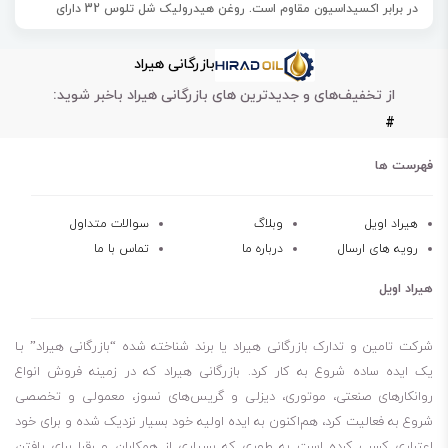
در برابر اکسیداسیون مقاوم است. روغن هیدرولیک شل تلوس 32 دارای
فیلتراسیون بسیار عالی است.
بازرگانی هیراد
ویژگی‌های روغن هیدرولیک شل تلوس 32
از تخفیف‌های و جدیدترین های بازرگانی هیراد باخبر شوید:
جلوگیری از تشکیل رسوب
#
مقاوم در برابر سایش و خوردگی
قابلیت پاک‌سازی سیستم
فهرست ها
مقاومت در برابر اکسیداسیون
جلوگیری از تشکیل رسوب و لجن
هیراد اویل
وبلاگ
سوالات متداول
رویه های ارسال
درباره ما
تماس با ما
خاصیت پایداری حرارتی عالی
خاصیت پایداری شیمایی عالی
هیراد اویل
شرکت تامین و تدارک بازرگانی هیراد یا برند شناخته شده “بازرگانی هیراد” بـا
یک ایده ساده شروع به کار کرد. بازرگانی هیراد که در زمینه فروش انواع
روانکارهای صنعتی، موتوری، دیزلی و گریس‌های نسوز، معمولی و تخصصی
شروع به فعالیت کرد، هم‌اکنون به ایده اولیه خود بسیار نزدیک شده و برای خود
اعتباری کسب کرده است به طوری که بسیاری از همکاران و رقبا برای یافتن