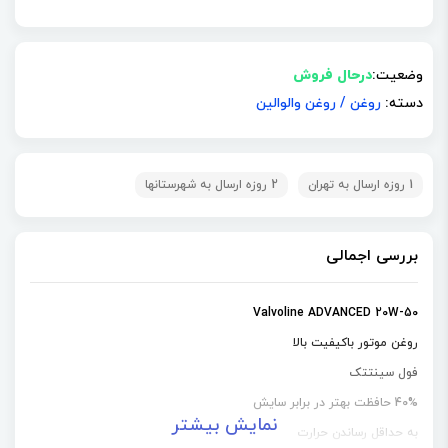
وضعیت:
درحال فروش
دسته:
روغن
/
روغن والوالین
1 روزه ارسال به تهران
2 روزه ارسال به شهرستانها
بررسی اجمالی
Valvoline ADVANCED 20W-50
روغن موتور باکیفیت بالا
فول سینتتک
40% حافظت بهتر در برابر سایش
نمایش بیشتر
به حداقل رساندن حرارت