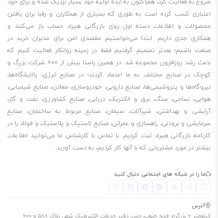
شروع به فعالیت کرد، هم‌اکنون به ایده اولیه خود بسیار نزدیک شده و برای خود
فول سینتتک
اعتباری کسب کرده است به طوری که بسیاری از همکاران و رقبا برای یافتن
40% حافظت بهتر در برابر سایش
محصولات و اطلاعات دسته اول روی بازرگانی هیراد حساب باز می‌کنند و
به حداقل رساندن حرارت
همکاری جدی داریم. ابتدا می‌خواستیم مقصدی امن برای مدیران خرید در
تمیز نگه داشتن موتور
صنعت باشیم؛ بعدتر تصمیم گرفتیم فقط در زمینه روانکار فعالیت کنیم که
باعث رشد روزافزون مجموعه شد. در همین راستا بیش از 800 شرکت بزرگ و
حفظ کارایی و طول عمر موتور
کوچک در صنایع مختلف به ما اعتماد کردند؛ در صنایع انرژی، پالایشگاه‌ها،
کاهش تعمیرات پرهزینه
نیروگاه‌ها و پتروشیمی‌ها، صنایع دارویی، خودروسازی، معادن، صنایع شیمیایی،
حفظ ویسکوزیته
هوایی، نساجی، سنگ، برق و الکتریک، دریایی، صنایع کشاورزی، نفت و گاز،
25% محافظت بیشتر در برابر رسوبات
آرایشی و بهداشتی، شیرآلات، سیمان، صنایع مربوط به ساختمان، صنایع
سرمایشی و برودتی، راهسازی و عمرانی، صنایع لاستیک و پلاستیک و فولاد را در
کارنامه بازرگانی هیراد ثبت کردیم. با تماس با کارشناس ما می‌توانید اطلاعات
برای کسانی که می‌پرسند روغن والوالین Valvoline ADVANCED 20W-50
بیشتر در مورد مشتریانی که با آنها کار کردیم، به دست آورید.
چند لیتر است، باید بگویم مظروف 4.7 لیتری این روغن موجود است. لطفا
توجه داشته باشید، برای چک کردن موجودی انبار مبنی بر اینکه مظروف مورد
ما را در شبکه های اجتماعی دنبال کنید
نیاز شما موجود هست یا نه، باید با شماره‌هایی که در سایت قرار دادیم،
تماس بگیرید.
آدرس
4.7 لیتری
کیلومتر 6 بزرگراه فتح جنوب، جنب دفتر خدمات الکترونیک شهر، پلاک 588 و 600