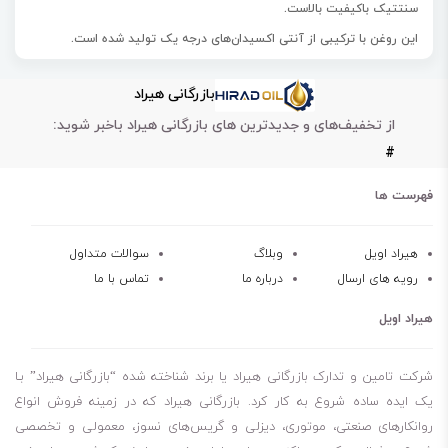
سنتتیک
باکیفیت بالاست.
این روغن با
ترکیبی از آنتی اکسیدان‌های درجه یک
تولید شده است.
روغن والوالین Valvoline ADVANCED 20W-50 مناسب
محافظت از
بازرگانی هیراد
موتورهای پیشرفته امروزی
می‌باشد.
از تخفیف‌های و جدیدترین های بازرگانی هیراد باخبر شوید:
این محصول
40% حفاظت بیشتر نسبت به استانداردهای صنعتی با
#
افزودنی‌های ضد سایش پیشرفته، بین قطعات متحرک حیاتی موتور شما
ایجاد می‌کند.
فهرست ها
روغن والوالین Valvoline ADVANCED 20W-50 مقاومت بالایی در برابر
ایجاد
سایش، اصطکاک، گرما و رسوبات
دارد.
هیراد اویل
وبلاگ
سوالات متداول
رویه های ارسال
درباره ما
تماس با ما
این محصول
با به حداقل رساندن آسیب سیستم اگزوز با فرمول کاملا
مصنوعی، تعمیرات پرهزینه را کاهش می‌دهد.
هیراد اویل
مقاومت روغن والوالین Valvoline ADVANCED 20W-50 در برابر شکست
روغن ده
برابر بهتر از استانداردهای صنعتی است.
شرکت تامین و تدارک بازرگانی هیراد یا برند شناخته شده “بازرگانی هیراد” بـا
یک ایده ساده شروع به کار کرد. بازرگانی هیراد که در زمینه فروش انواع
روانکارهای صنعتی، موتوری، دیزلی و گریس‌های نسوز، معمولی و تخصصی
روغن موتور باکیفیت بالا