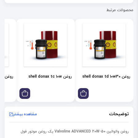
تمیز نگه داشتن موتور
محصولات مرتبط
حفظ کارایی و طول عمر موتور
کاهش تعمیرات پرهزینه
حفظ ویسکوزیته
25% محافظت بیشتر در برابر رسوبات
روغن shell donax td 10w30
روغن shell donax tc 10w
روغن shell donax td 85w
توضیحات
مشاهده بیشتر
روغن والوالین Valvoline ADVANCED 20W-50 یک روغن موتور
فول