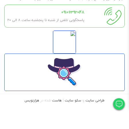
09106392048
برای طولانی شدن عمر روغن و گریس، حتما در فضای خشک، بدون رطوبت و
پاسخگویی تلفنی از شنبه تا پنجشنبه ساعت 8 الی ۲۰
مسقف نگهداری شود. به این معنی که در کارگاه در معرض باد و باران نباشد
تا طول عمر آن کم نشود.
همچنین اگر نیاز به آن ندارید، تا جای ممکن درب آن را باز نکنید مگر اینکه
مطمئن هستید مدت کوتاهی آن را استفاده خواهید کرد.
طراحی سایت
و
سئو سایت
|
هاست
شده در
هزارنویس