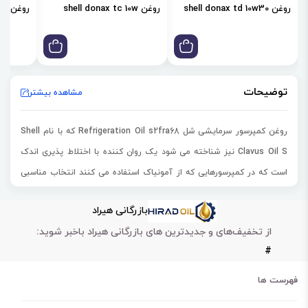
روغن shell donax td 10w30
روغن shell donax tc 10w
روغن shell donax td 85w
توضیحات
مشاهده بیشتر
روغن کمپرسور سرمایشی شل Refrigeration Oil s2fra68 که با نام Shell
Clavus Oil S نیز شناخته می شود یک روان کننده با اختلاط پذیری اندک
است که در کمپرسورهایی که از آمونیاک استفاده می کنند انتخاب مناسبی
است. این روغن شل به عنوان روان کننده کمپرسور یخچال بطور ویژه برای
بازرگانی هیراد
سیستم هایی که در آن جداسازی روغن ضروری است، طراحی شده است. برای
از تخفیف‌های و جدیدترین های بازرگانی هیراد باخبر شوید:
دریافت اطلاعات جزئی تر و آگاهی از روش مناسب استفاده از محصول می
#
توانید به دیتا‌شیت که در ادامه قرار داده شده مراجعه کنید.
حداقلی ضخامت روغن
فهرست ها
کاهش پوشش روغن داخلی