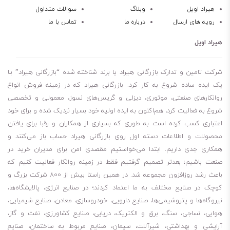
حفاظت از سطح تبخیر کننده سیستم
هیراد اویل
وبلاگ
سوالات متداول
رویه های ارسال
درباره ما
تماس با ما
خاصیت پایداری اکسیداسیون عالی
خاصیت پایداری حرارتی عالی
هیراد اویل
جلوگیری از تشکیل رسوب و لجن
افزایش مدت فواصل تخلیه روغن
شرکت تامین و تدارک بازرگانی هیراد یا برند شناخته شده “بازرگانی هیراد” بـا
بشکه 209 لیتری
یک ایده ساده شروع به کار کرد. بازرگانی هیراد که در زمینه فروش انواع
روانکارهای صنعتی، موتوری، دیزلی و گریس‌های نسوز، معمولی و تخصصی
سطل 20 لیتری
شروع به فعالیت کرد، هم‌اکنون به ایده اولیه خود بسیار نزدیک شده و برای خود
اعتباری کسب کرده است به طوری که بسیاری از همکاران و رقبا برای یافتن
محصولات و اطلاعات دسته اول روی بازرگانی هیراد حساب باز می‌کنند و
همکاری جدی داریم. ابتدا می‌خواستیم مقصدی امن برای مدیران خرید در
صنعت باشیم؛ بعدتر تصمیم گرفتیم فقط در زمینه روانکار فعالیت کنیم که
باعث رشد روزافزون مجموعه شد. در همین راستا بیش از 800 شرکت بزرگ و
کوچک در صنایع مختلف به ما اعتماد کردند؛ در صنایع انرژی، پالایشگاه‌ها،
نیروگاه‌ها و پتروشیمی‌ها، صنایع دارویی، خودروسازی، معادن، صنایع شیمیایی،
هوایی، نساجی، سنگ، برق و الکتریک، دریایی، صنایع کشاورزی، نفت و گاز،
آرایشی و بهداشتی، شیرآلات، سیمان، صنایع مربوط به ساختمان، صنایع