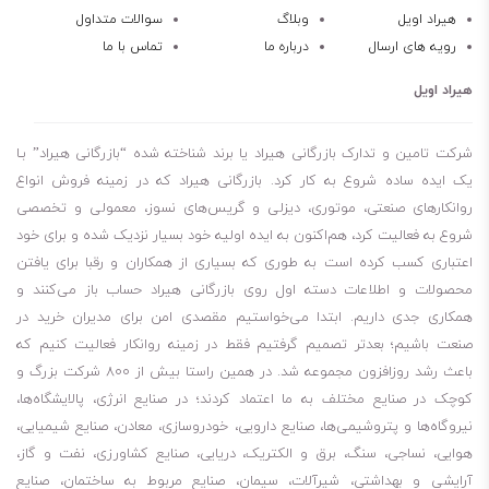
سانتی‌گراد ارائه می‌دهد. همچنین برای روانکاری چرخ‌دنده‌های حلزونی و
هیراد اویل
وبلاگ
سوالات متداول
رویه های ارسال
درباره ما
تماس با ما
چرخ‌دنده‌های حلزونی مناسب است. بهران بردبار 320 به دلیل خاصیت
ویسکوزیته عالی، شرایط کاری مناسبی را – حتی در هوای سرد – فراهم
هیراد اویل
می‌کند. در مجموع روغن دنده بهران بردبار 320 یک روغن دنده قابل اعتماد و
با کارایی بالا است که می‌تواند نیازهای مختلف روغن‌کاری صنعتی را برطرف
شرکت تامین و تدارک بازرگانی هیراد یا برند شناخته شده “بازرگانی هیراد” بـا
کند.
یک ایده ساده شروع به کار کرد. بازرگانی هیراد که در زمینه فروش انواع
روانکارهای صنعتی، موتوری، دیزلی و گریس‌های نسوز، معمولی و تخصصی
یک روغن دنده صنعتی باکیفیت و با عملکرد منحصر به فرد
شروع به فعالیت کرد، هم‌اکنون به ایده اولیه خود بسیار نزدیک شده و برای خود
ترکیبی از روغن پایه پلی الکالین گلایکول و مواد افزودنی ویژه با خاصیت
اعتباری کسب کرده است به طوری که بسیاری از همکاران و رقبا برای یافتن
کاهش اثر فشار (EP)
محصولات و اطلاعات دسته اول روی بازرگانی هیراد حساب باز می‌کنند و
سازگار با فلزات آهنی و غیر آهنی مورد استفاده در واحد چرخ دنده‌های
همکاری جدی داریم. ابتدا می‌خواستیم مقصدی امن برای مدیران خرید در
صنعتی
صنعت باشیم؛ بعدتر تصمیم گرفتیم فقط در زمینه روانکار فعالیت کنیم که
باعث رشد روزافزون مجموعه شد. در همین راستا بیش از 800 شرکت بزرگ و
مناسب روانکاری دنده‌های دستگاه‌های صنایع فولاد و سیمان
کوچک در صنایع مختلف به ما اعتماد کردند؛ در صنایع انرژی، پالایشگاه‌ها،
کاربرد در دنده‌های تحت بار سنگین شامل دنده‌های مارپیچ و هیپوئید و
نیروگاه‌ها و پتروشیمی‌ها، صنایع دارویی، خودروسازی، معادن، صنایع شیمیایی،
یاتاقان‌های ساده
هوایی، نساجی، سنگ، برق و الکتریک، دریایی، صنایع کشاورزی، نفت و گاز،
کارکرد بهینه در محدوده دمای منفی 9 تا 100 درجه سانتیگراد
آرایشی و بهداشتی، شیرآلات، سیمان، صنایع مربوط به ساختمان، صنایع