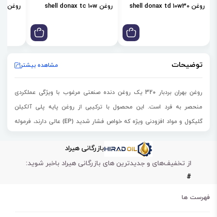
روغن shell donax td 10w30
روغن shell donax tc 10w
روغن shell donax td 85w
توضیحات
مشاهده بیشتر
روغن بهران بردبار 320
یک روغن دنده صنعتی مرغوب با ویژگی عملکردی
منحصر به فرد است. این محصول با ترکیبی از روغن پایه پلی آلکیلن
گلیکول و مواد افزودنی ویژه که خواص فشار شدید (EP) عالی دارند، فرموله
شده است. این نوع
روغن بهران بردبار
هم با فلزات آهنی و هم با فلزات
بازرگانی هیراد
غیرآهنی سازگار است و در دنده‌های صنعتی کاربرد دارد.
از تخفیف‌های و جدیدترین های بازرگانی هیراد باخبر شوید:
بهران بردبار 320 مخصوصاً برای روانکاری چرخ‌دنده ماشین‌آلات مورد استفاده
#
در صنایع فولاد، سیمان و همچنین چرخ‌دنده‌های سنگین مانند چرخ‌دنده‌های
مارپیچ و هیپووئید و یاتاقان‌های ساده مناسب است.
فهرست ها
این
روغن صنعتی
عملکرد بهینه را در بازه دمای عملیاتی منفی 9 تا 100 درجه