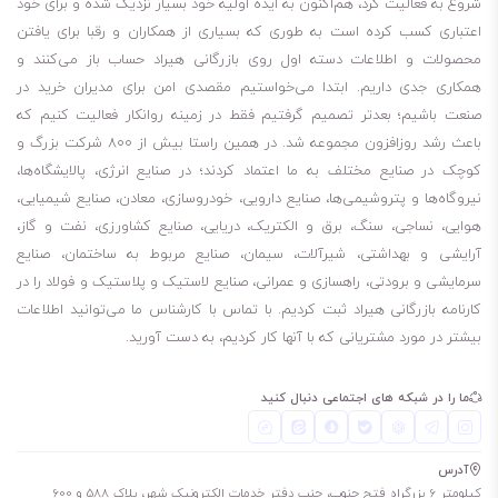
شروع به فعالیت کرد، هم‌اکنون به ایده اولیه خود بسیار نزدیک شده و برای خود
قیمت و خرید روغن انتقال حرارت توتال Jarytherm AX 320 با شماره‌
اعتباری کسب کرده است به طوری که بسیاری از همکاران و رقبا برای یافتن
02147630000 تماس بگیرید.
محصولات و اطلاعات دسته اول روی بازرگانی هیراد حساب باز می‌کنند و
روغن انتقال حرارت توتال Jarytherm AX 320
همکاری جدی داریم. ابتدا می‌خواستیم مقصدی امن برای مدیران خرید در
مشخصات فیزیکی-
گرانروی
نقطه
نقطه
نقطه
دانسیته در
20°C
صنعت باشیم؛ بعدتر تصمیم گرفتیم فقط در زمینه روانکار فعالیت کنیم که
باعث رشد روزافزون مجموعه شد. در همین راستا بیش از 800 شرکت بزرگ و
شیمیایی
40
°C
آتش
اشتعال
ریزش
kg/m
کوچک در صنایع مختلف به ما اعتماد کردند؛ در صنایع انرژی، پالایشگاه‌ها،
°C
°C
نیروگاه‌ها و پتروشیمی‌ها، صنایع دارویی، خودروسازی، معادن، صنایع شیمیایی،
0.980
45-
160
180
9.3
Total Jarytherm
هوایی، نساجی، سنگ، برق و الکتریک، دریایی، صنایع کشاورزی، نفت و گاز،
AX 320
آرایشی و بهداشتی، شیرآلات، سیمان، صنایع مربوط به ساختمان، صنایع
سرمایشی و برودتی، راهسازی و عمرانی، صنایع لاستیک و پلاستیک و فولاد را در
کارنامه بازرگانی هیراد ثبت کردیم. با تماس با کارشناس ما می‌توانید اطلاعات
بیشتر در مورد مشتریانی که با آنها کار کردیم، به دست آورید.
ما را در شبکه های اجتماعی دنبال کنید
آدرس
کیلومتر 6 بزرگراه فتح جنوب، جنب دفتر خدمات الکترونیک شهر، پلاک 588 و 600