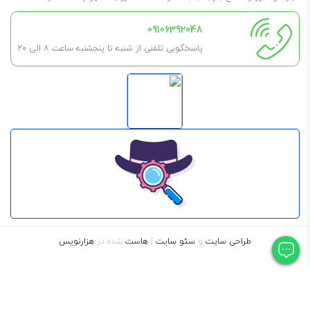
09106392048
پاسخگویی تلفنی از شنبه تا پنجشنبه ساعت 8 الی ۲۰
طراحی سایت
و
سئو سایت
|
هاست
شده در
هزارنویس