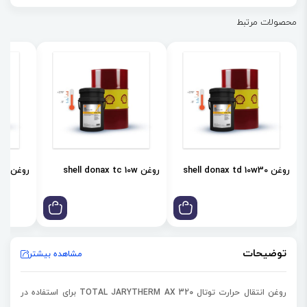
کاهش دما در سیستم های حرارتی می باشد. روغن انتقال حرارت توتال
محصولات مرتبط
TOTAL JARYTHERM AX 320 در محدوده دما عملیاتی 10- سانتیگراد تا
310+ درجه سانتیگراد طراحی شده است.
روغن shell donax td 10w30
روغن shell donax tc 10w
روغن shell donax td 85w
توضیحات
مشاهده بیشتر
روغن انتقال حرارت توتال TOTAL JARYTHERM AX 320 برای استفاده در