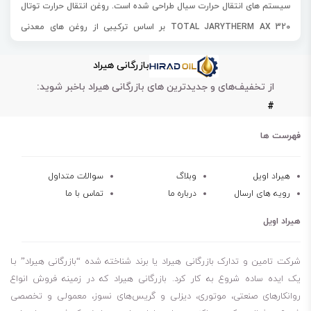
سیستم های انتقال حرارت سیال طراحی شده است. روغن انتقال حرارت توتال
TOTAL JARYTHERM AX 320 بر اساس ترکیبی از روغن های معدنی
معمولی و ایزومرهای مونو و دی زایل- زایلن مصنوعی ساخته شده است.
بازرگانی هیراد
وظیفه اصلی روغن انتقال حرارت توتال TOTAL JARYTHERM AX 320
از تخفیف‌های و جدیدترین های بازرگانی هیراد باخبر شوید:
کاهش دما در سیستم های حرارتی می باشد. روغن انتقال حرارت توتال
#
TOTAL JARYTHERM AX 320 در محدوده دما عملیاتی 10- سانتیگراد تا
310+ درجه سانتیگراد طراحی شده است.
فهرست ها
خاصیت ضد زنگ زدگی و ضد خوردگی
خاصیت پایداری حرارتی عالی
هیراد اویل
وبلاگ
سوالات متداول
رویه های ارسال
درباره ما
تماس با ما
جلوگیری از تشکیل رسوب و لجن
افزایش مصرف انرژی
هیراد اویل
افزایش طول عمر طولانی
افزودنی های پیشرفته و پیروی از استانداردهای جهانی
شرکت تامین و تدارک بازرگانی هیراد یا برند شناخته شده “بازرگانی هیراد” بـا
کاهش سریع دما
یک ایده ساده شروع به کار کرد. بازرگانی هیراد که در زمینه فروش انواع
روانکارهای صنعتی، موتوری، دیزلی و گریس‌های نسوز، معمولی و تخصصی
با توجه به نوسانات بازار روانکارهای صنعتی، دیزلی و موتوری، برای استعلام