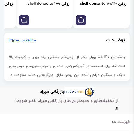
روغن shell donax td 10w30
روغن shell donax tc 10w
روغن shell donax td 85w
توضیحات
مشاهده بیشتر
واسکازین 140-85 بهران یکی از
روغن‌های صنعتی
برند بهران با کیفیت بالا
است که برای استفاده در گیربکس‌های دنده‌ای و دیفرانسیل‌های خودروهای
سبک و سنگین طراحی شده. این روغن دارای ویژگی‌هایی مانند مقاومت در
برابر خوردگی، پایداری حرارتی بالا، ویسکوزیته مناسب و مقاومت در برابر
بازرگانی هیراد
اکسیداسیون است. بهران سمند ویژه 85W140 (
واسکازین 85w140)
با دارا
از تخفیف‌های و جدیدترین های بازرگانی هیراد باخبر شوید:
بودن ویژگی‌های ضدسایشی و ضدخوردگی، به عمر طولانی تر و کارایی بهتر
#
بخش‌های گیربکس و دیفرانسیل خودرو کمک می‌کند. همچنین، با داشتن
ویژگی‌های پایداری حرارتی بالا، این روغن در دماهای بالا همچنان عملکرد
فهرست ها
بهتری نسبت به بسیاری از روغن‌های دیگر دارد.