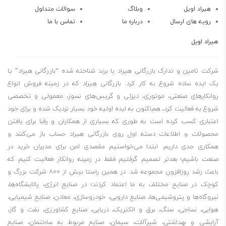
از آنجا که این روغن برای
دنده و واسکازین
کارایی دارد، به عنوان واسکازین
هیراد اویل
وبلاگ
سوالات متداول
رویه های ارسال
درباره ما
تماس با ما
بهران سمند ویژه 140-85 نیز نامیده می‌شود. بهران سمند ویژه گرید 85W140
دارای موافقت‌نامه API GL-5 و MIL-L-2105D بوده که نشان‌‎دهنده تایید
هیراد اویل
کیفیت این روغن برای استفاده در شرایط سخت و استفاده در گیربکس‌های
دنده‌ای و دیفرانسیل‌های خودروهای سبک و سنگین است. همچنین، این
شرکت تامین و تدارک بازرگانی هیراد یا برند شناخته شده “بازرگانی هیراد” بـا
روغن دارای دامنه ویسکوزیته گسترده‌تری نسبت به گریدهای دیگر خود
یک ایده ساده شروع به کار کرد. بازرگانی هیراد که در زمینه فروش انواع
روانکارهای صنعتی، موتوری، دیزلی و گریس‌های نسوز، معمولی و تخصصی
است که باعث می‌شود در دماهای مختلف، به خوبی عمل کند.
شروع به فعالیت کرد، هم‌اکنون به ایده اولیه خود بسیار نزدیک شده و برای خود
روغن بهران سمند ویژه 85W140 یکی از مرغوب‌ترین روغن‌ها با قدرت تحمل
اعتباری کسب کرده است به طوری که بسیاری از همکاران و رقبا برای یافتن
بار بسیار عالی است.
محصولات و اطلاعات دسته اول روی بازرگانی هیراد حساب باز می‌کنند و
این محصول با درجات گرانروی متنوع و در انواع معدنی و نیمه سینتیک
همکاری جدی داریم. ابتدا می‌خواستیم مقصدی امن برای مدیران خرید در
تهیه می‌شود.
صنعت باشیم؛ بعدتر تصمیم گرفتیم فقط در زمینه روانکار فعالیت کنیم که
باعث رشد روزافزون مجموعه شد. در همین راستا بیش از 800 شرکت بزرگ و
واسکازین 85w140
مخصوص چرخ دنده‌ها و مکانیسم‌های پر فشار هیپوئید
کوچک در صنایع مختلف به ما اعتماد کردند؛ در صنایع انرژی، پالایشگاه‌ها،
با فشار زیاد و نیاز به روان کننده‌های API GL-5 تهیه شده است.
نیروگاه‌ها و پتروشیمی‌ها، صنایع دارویی، خودروسازی، معادن، صنایع شیمیایی،
همچنین این روغن قابل استفاده در محورهای سنگین و درایوهای نهایی با
هوایی، نساجی، سنگ، برق و الکتریک، دریایی، صنایع کشاورزی، نفت و گاز،
تحمل فشارهای شدید و بارگیری شوک می‌باشد.
آرایشی و بهداشتی، شیرآلات، سیمان، صنایع مربوط به ساختمان، صنایع