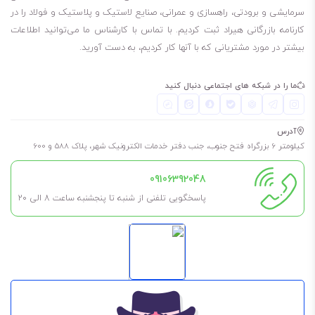
روغن بهران سمند ویژه 85W140 مورد تایید شرکت MAN آلمان است.
سرمایشی و برودتی، راهسازی و عمرانی، صنایع لاستیک و پلاستیک و فولاد را در
کارنامه بازرگانی هیراد ثبت کردیم. با تماس با کارشناس ما می‌توانید اطلاعات
این روغن برای روانکاری جعبه دنده دستی و دیفرانسیل انواع خودروهای
بیشتر در مورد مشتریانی که با آنها کار کردیم، به دست آورید.
بنزینی و دیزلی سبک و سنگین مناسب می‌باشد.
روغن بهران سمند ویژه 85W140 دارای ویژگی‌های چگال‌تر و کمی غلیظ‌تر از
ما را در شبکه های اجتماعی دنبال کنید
دیگر گریدهای دسته خود است که باعث شده در شرایط سخت و برای
خودروهای سنگین، مناسب باشد. تحمل بار عالی به معنای توانایی در برابر
آدرس
تحمل بارهای سنگین و شدید است. به طور کلی، تحمل بار عالی معنای
کیلومتر 6 بزرگراه فتح جنوب، جنب دفتر خدمات الکترونیک شهر، پلاک 588 و 600
مقاومت و پایداری ماده در برابر فشارها، وزنه‌ها، نیروها، تنش‌ها و شوک‌های
09106392048
شدید را می‌دهد.
پاسخگویی تلفنی از شنبه تا پنجشنبه ساعت 8 الی ۲۰